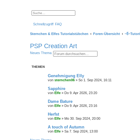
S
E
u
r
c
w
Schnellzugriff
FAQ
h
e
e
i
t
Sternchen & Elfes Tutorialstübchen
Foren-Übersicht
~წ~Tutor
e
r
t
PSP Creation Art
e
S
S
E
Neues Thema
u
u
r
c
c
w
h
h
e
e
THEMEN
e
i
t
e
Genehmigung Elly
r
von
sternchen06
»
So 1. Sep 2024, 16:11
t
e
Sapphire
S
von
Elfe
»
Do 9. Apr 2026, 23:20
u
c
Dame Bature
h
e
von
Elfe
»
Do 9. Apr 2026, 23:16
Herfst
von
Elfe
»
Mo 30. Sep 2024, 20:00
A touch of Autumn
von
Elfe
»
Sa 7. Sep 2024, 13:00