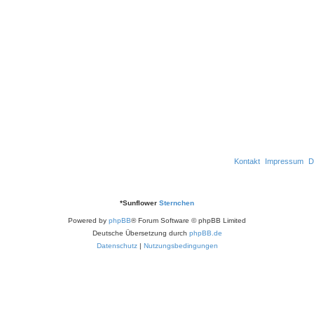
w
n
r
t
e
o
t
w
n
r
e
o
t
n
r
e
t
n
e
n
Kontakt
Impressum
D
*
Sunflower
Sternchen
Powered by
phpBB
® Forum Software © phpBB Limited
Deutsche Übersetzung durch
phpBB.de
Datenschutz
|
Nutzungsbedingungen