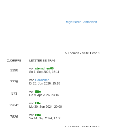
Registrieren
Anmelden
5 Themen • Seite
1
von
1
ZUGRIFFE
LETZTER BEITRAG
L
von
sternchen06
Z
3390
e
So 1. Sep 2024, 16:11
t
u
z
L
von
Carolchen
Z
7775
t
e
Di 23. Jun 2026, 15:18
g
e
t
r
u
z
L
von
Elfe
r
B
Z
573
t
e
Do 9. Apr 2026, 23:16
e
g
e
t
i
i
r
u
z
t
L
von
Elfe
r
B
Z
29845
t
r
e
f
Mo 30. Sep 2024, 20:00
e
g
e
a
t
i
i
r
u
g
z
t
f
L
von
Elfe
r
B
Z
7826
t
r
e
f
Sa 14. Sep 2024, 17:36
e
g
e
a
e
t
i
i
r
u
g
z
t
f
B