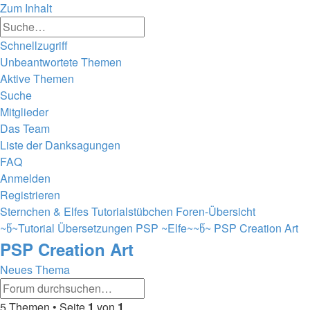
Zum Inhalt
Erweiterte
Suche
Suche
Schnellzugriff
Unbeantwortete Themen
Aktive Themen
Suche
Mitglieder
Das Team
Liste der Danksagungen
FAQ
Anmelden
Registrieren
Sternchen & Elfes Tutorialstübchen
Foren-Übersicht
~წ~Tutorial Übersetzungen PSP ~Elfe~~წ~
PSP Creation Art
PSP Creation Art
Neues Thema
Erweiterte
Suche
Suche
5 Themen • Seite
1
von
1