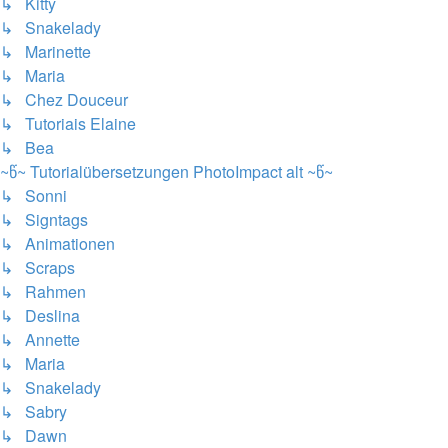
↳ Kitty
↳ Snakelady
↳ Marinette
↳ Maria
↳ Chez Douceur
↳ Tutoriais Elaine
↳ Bea
~წ~ Tutorialübersetzungen PhotoImpact alt ~წ~
↳ Sonni
↳ Signtags
↳ Animationen
↳ Scraps
↳ Rahmen
↳ Deslina
↳ Annette
↳ Maria
↳ Snakelady
↳ Sabry
↳ Dawn