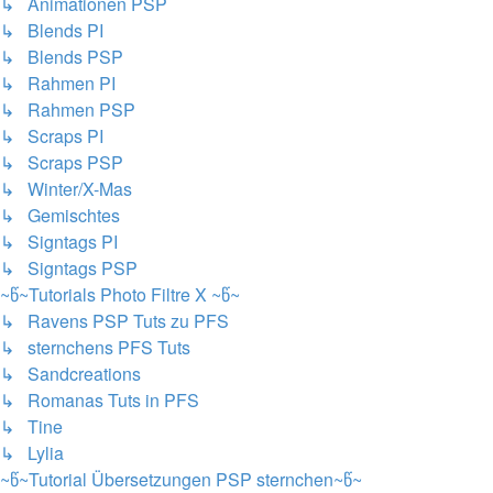
↳ Animationen PSP
↳ Blends PI
↳ Blends PSP
↳ Rahmen PI
↳ Rahmen PSP
↳ Scraps PI
↳ Scraps PSP
↳ Winter/X-Mas
↳ Gemischtes
↳ Signtags PI
↳ Signtags PSP
~წ~Tutorials Photo Filtre X ~წ~
↳ Ravens PSP Tuts zu PFS
↳ sternchens PFS Tuts
↳ Sandcreations
↳ Romanas Tuts in PFS
↳ Tine
↳ Lylia
~წ~Tutorial Übersetzungen PSP sternchen~წ~