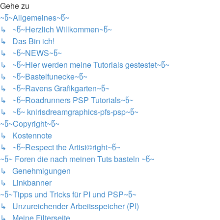
Gehe zu
~წ~Allgemeines~წ~
↳ ~წ~Herzlich Willkommen~წ~
↳ Das Bin ich!
↳ ~წ~NEWS~წ~
↳ ~წ~Hier werden meine Tutorials gestestet~წ~
↳ ~წ~Bastelfunecke~წ~
↳ ~წ~Ravens Grafikgarten~წ~
↳ ~წ~Roadrunners PSP Tutorials~წ~
↳ ~წ~ knirisdreamgraphics-pfs-psp~წ~
~წ~Copyright~წ~
↳ Kostennote
↳ ~წ~Respect the Artist©right~წ~
~წ~ Foren die nach meinen Tuts basteln ~წ~
↳ Genehmigungen
↳ Linkbanner
~წ~Tipps und Tricks für PI und PSP~წ~
↳ Unzureichender Arbeitsspeicher (PI)
↳ Meine Filterseite