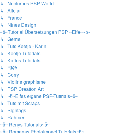
↳ Nocturnes PSP World
↳ Aliciar
↳ France
↳ Nines Design
~წ~Tutorial Übersetzungen PSP ~Elfe~~წ~
↳ Gerrie
↳ Tuts Keetje - Karin
↳ Keetje Tutorials
↳ Karins Tutorials
↳ Ri@
↳ Corry
↳ Violine graphisme
↳ PSP Creation Art
↳ ~წ~Elfes eigene PSP-Tutirials~წ~
↳ Tuts mit Scraps
↳ Signtags
↳ Rahmen
~წ~ Renys Tutorials~წ~
~წ~ Romanas PhotoImpact Tutorials~წ~