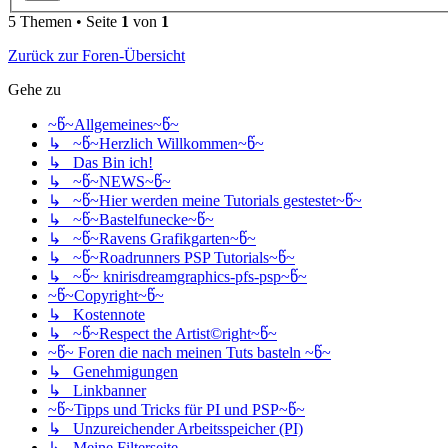
5 Themen • Seite
1
von
1
Zurück zur Foren-Übersicht
Gehe zu
~წ~Allgemeines~წ~
↳ ~წ~Herzlich Willkommen~წ~
↳ Das Bin ich!
↳ ~წ~NEWS~წ~
↳ ~წ~Hier werden meine Tutorials gestestet~წ~
↳ ~წ~Bastelfunecke~წ~
↳ ~წ~Ravens Grafikgarten~წ~
↳ ~წ~Roadrunners PSP Tutorials~წ~
↳ ~წ~ knirisdreamgraphics-pfs-psp~წ~
~წ~Copyright~წ~
↳ Kostennote
↳ ~წ~Respect the Artist©right~წ~
~წ~ Foren die nach meinen Tuts basteln ~წ~
↳ Genehmigungen
↳ Linkbanner
~წ~Tipps und Tricks für PI und PSP~წ~
↳ Unzureichender Arbeitsspeicher (PI)
↳ Meine Filterseite