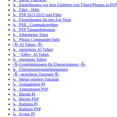
↳ Einstellungen vor dem Einfügen von Filtern/Plugins in PI/
↳ Filter - Hilfe
↳ PSP 2021/2022 und Filter
↳ Einstellungen für den Ani Shop
↳ PSP....Gammakorrektur
↳ PSP Tastaturbelegung
↳ Allgemeine Tipps
↳ Plugin Commander light
~წ~AI Tuben ~წ~
↳ sternchens AI Tuben
↳ ~Elfes~ AI Tuben
↳ elsenimas Tuben
~წ~Genehmigungen für Übersetzungen ~წ~
↳ Übersetzungsgenehmigungen
~წ~ sternchens Tutorials~წ~
↳ Meine eigenen Tutoriale
↳ Animationen PI
↳ Animationen PSP
↳ Blends PI
↳ Blends PSP
↳ Rahmen PI
↳ Rahmen PSP
↳ Scraps PI