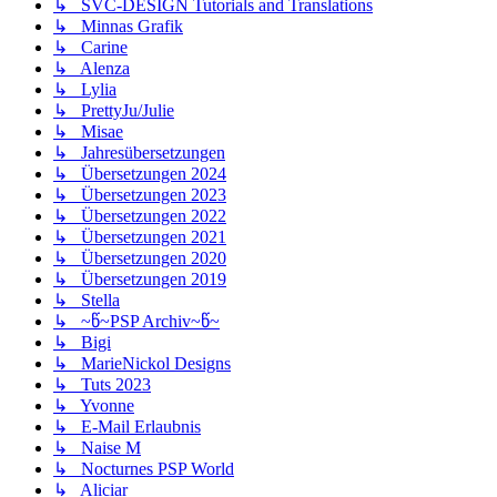
↳ SVC-DESIGN Tutorials and Translations
↳ Minnas Grafik
↳ Carine
↳ Alenza
↳ Lylia
↳ PrettyJu/Julie
↳ Misae
↳ Jahresübersetzungen
↳ Übersetzungen 2024
↳ Übersetzungen 2023
↳ Übersetzungen 2022
↳ Übersetzungen 2021
↳ Übersetzungen 2020
↳ Übersetzungen 2019
↳ Stella
↳ ~წ~PSP Archiv~წ~
↳ Bigi
↳ MarieNickol Designs
↳ Tuts 2023
↳ Yvonne
↳ E-Mail Erlaubnis
↳ Naise M
↳ Nocturnes PSP World
↳ Aliciar