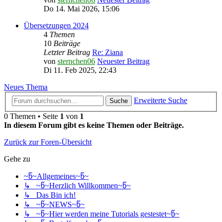
Do 14. Mai 2026, 15:06
Übersetzungen 2024
4
Themen
10
Beiträge
Letzter Beitrag
Re: Ziana
von
sternchen06
Neuester Beitrag
Di 11. Feb 2025, 22:43
Neues Thema
Erweiterte Suche
Suche
0 Themen • Seite
1
von
1
In diesem Forum gibt es keine Themen oder Beiträge.
Zurück zur Foren-Übersicht
Gehe zu
~წ~Allgemeines~წ~
↳ ~წ~Herzlich Willkommen~წ~
↳ Das Bin ich!
↳ ~წ~NEWS~წ~
↳ ~წ~Hier werden meine Tutorials gestestet~წ~