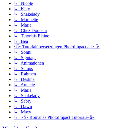
↳ Nicole
↳ Kitty
↳ Snakelady
↳ Marinette
↳ Maria
↳ Chez Douceur
↳ Tutoriais Elaine
↳ Bea
~წ~ Tutorialübersetzungen PhotoImpact alt ~წ~
↳ Sonni
↳ Signtags
↳ Animationen
↳ Scraps
↳ Rahmen
↳ Deslina
↳ Annette
↳ Maria
↳ Snakelady
↳ Sabry
↳ Dawn
↳ Macy
↳ ~წ~ Romanas PhotoImpact Tutorials~წ~