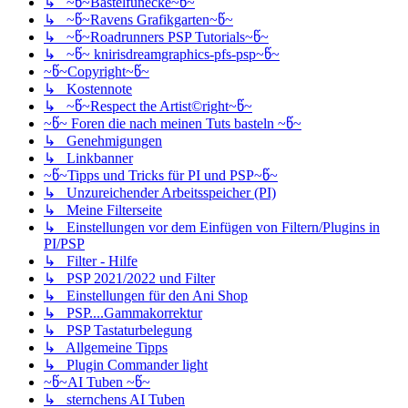
↳ ~წ~Bastelfunecke~წ~
↳ ~წ~Ravens Grafikgarten~წ~
↳ ~წ~Roadrunners PSP Tutorials~წ~
↳ ~წ~ knirisdreamgraphics-pfs-psp~წ~
~წ~Copyright~წ~
↳ Kostennote
↳ ~წ~Respect the Artist©right~წ~
~წ~ Foren die nach meinen Tuts basteln ~წ~
↳ Genehmigungen
↳ Linkbanner
~წ~Tipps und Tricks für PI und PSP~წ~
↳ Unzureichender Arbeitsspeicher (PI)
↳ Meine Filterseite
↳ Einstellungen vor dem Einfügen von Filtern/Plugins in
PI/PSP
↳ Filter - Hilfe
↳ PSP 2021/2022 und Filter
↳ Einstellungen für den Ani Shop
↳ PSP....Gammakorrektur
↳ PSP Tastaturbelegung
↳ Allgemeine Tipps
↳ Plugin Commander light
~წ~AI Tuben ~წ~
↳ sternchens AI Tuben