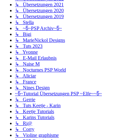
↳ Übersetzungen 2021
↳ Übersetzungen 2020
↳ Übersetzungen 2019
↳ Stella
↳ ~წ~PSP Archiv~წ~
↳ Bigi
↳ MarieNickol Designs
↳ Tuts 2023
↳ Yvonne
↳ E-Mail Erlaubnis
↳ Naise M
↳ Nocturnes PSP World
↳ Aliciar
↳ France
↳ Nines Design
~წ~Tutorial Übersetzungen PSP ~Elfe~~წ~
↳ Gerrie
↳ Tuts Keetje - Karin
↳ Keetje Tutorials
↳ Karins Tutorials
↳ Ri@
↳ Corry
↳ Violine graphisme