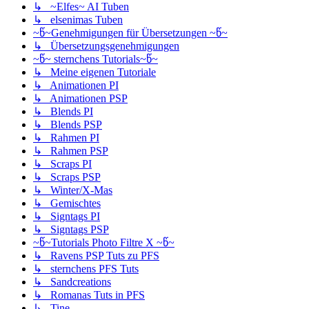
↳ ~Elfes~ AI Tuben
↳ elsenimas Tuben
~წ~Genehmigungen für Übersetzungen ~წ~
↳ Übersetzungsgenehmigungen
~წ~ sternchens Tutorials~წ~
↳ Meine eigenen Tutoriale
↳ Animationen PI
↳ Animationen PSP
↳ Blends PI
↳ Blends PSP
↳ Rahmen PI
↳ Rahmen PSP
↳ Scraps PI
↳ Scraps PSP
↳ Winter/X-Mas
↳ Gemischtes
↳ Signtags PI
↳ Signtags PSP
~წ~Tutorials Photo Filtre X ~წ~
↳ Ravens PSP Tuts zu PFS
↳ sternchens PFS Tuts
↳ Sandcreations
↳ Romanas Tuts in PFS
↳ Tine