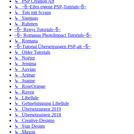
↳ PSP Creation Art
↳ ~წ~Elfes eigene PSP-Tutirials~წ~
↳ Tuts mit Scraps
↳ Signtags
↳ Rahmen
~წ~ Renys Tutorials~წ~
~წ~ Romanas PhotoImpact Tutorials~წ~
↳ Romana
~წ~Tutorial Übersetzungen PSP-alt ~წ~
↳ Older Tutorials
↳ Noémi
↳ Jemima
↳ Auvian
↳ Arimar
↳ Joanne
↳ RoseOrange
↳ Raven
↳ Libellule
↳ Gehnehmigung Libellule
↳ Übersetzungen 2019
↳ Übersetzungen 2018
↳ Creative-Designs
↳ Sjan Design
↳ Maxou