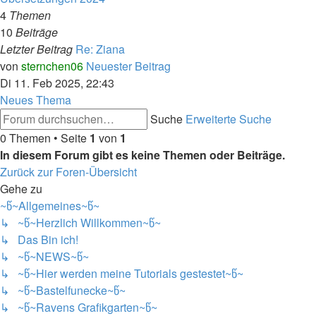
4
Themen
10
Beiträge
Letzter Beitrag
Re: Ziana
von
sternchen06
Neuester Beitrag
Di 11. Feb 2025, 22:43
Neues Thema
Suche
Erweiterte Suche
0 Themen • Seite
1
von
1
In diesem Forum gibt es keine Themen oder Beiträge.
Zurück zur Foren-Übersicht
Gehe zu
~წ~Allgemeines~წ~
↳ ~წ~Herzlich Willkommen~წ~
↳ Das Bin ich!
↳ ~წ~NEWS~წ~
↳ ~წ~Hier werden meine Tutorials gestestet~წ~
↳ ~წ~Bastelfunecke~წ~
↳ ~წ~Ravens Grafikgarten~წ~