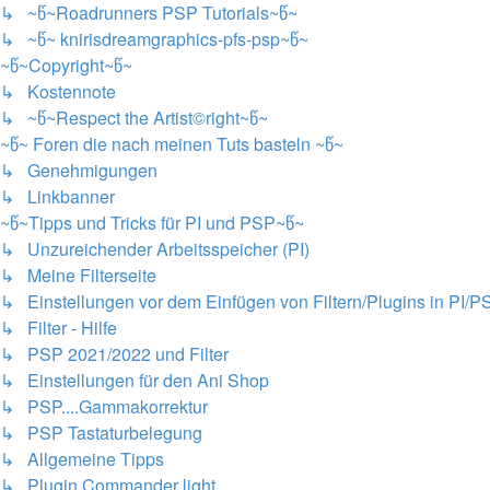
↳ ~წ~Roadrunners PSP Tutorials~წ~
↳ ~წ~ knirisdreamgraphics-pfs-psp~წ~
~წ~Copyright~წ~
↳ Kostennote
↳ ~წ~Respect the Artist©right~წ~
~წ~ Foren die nach meinen Tuts basteln ~წ~
↳ Genehmigungen
↳ Linkbanner
~წ~Tipps und Tricks für PI und PSP~წ~
↳ Unzureichender Arbeitsspeicher (PI)
↳ Meine Filterseite
↳ Einstellungen vor dem Einfügen von Filtern/Plugins in PI/P
↳ Filter - Hilfe
↳ PSP 2021/2022 und Filter
↳ Einstellungen für den Ani Shop
↳ PSP....Gammakorrektur
↳ PSP Tastaturbelegung
↳ Allgemeine Tipps
↳ Plugin Commander light