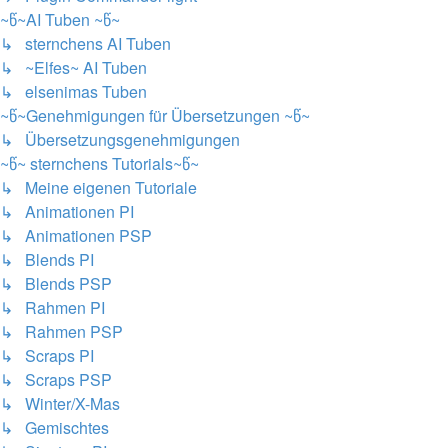
~წ~AI Tuben ~წ~
↳ sternchens AI Tuben
↳ ~Elfes~ AI Tuben
↳ elsenimas Tuben
~წ~Genehmigungen für Übersetzungen ~წ~
↳ Übersetzungsgenehmigungen
~წ~ sternchens Tutorials~წ~
↳ Meine eigenen Tutoriale
↳ Animationen PI
↳ Animationen PSP
↳ Blends PI
↳ Blends PSP
↳ Rahmen PI
↳ Rahmen PSP
↳ Scraps PI
↳ Scraps PSP
↳ Winter/X-Mas
↳ Gemischtes