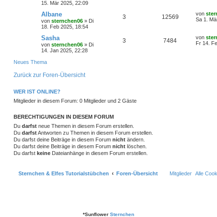
r
f
r
t
e
e
15. Mär 2025, 22:09
a
n
u
w
r
B
z
g
e
t
t
f
L
Albane
von
ste
n
A
Z
3
12569
t
g
i
e
o
i
e
Sa 1. Mä
von
sternchen06
»
Di
t
r
t
e
e
18. Feb 2025, 18:54
n
u
r
w
r
B
z
r
f
a
e
t
L
Sasha
von
ste
n
A
Z
3
7484
t
g
g
i
e
o
i
e
Fr 14. F
t
f
von
sternchen06
»
Di
t
r
t
14. Jan 2025, 22:28
n
u
r
w
r
B
z
r
f
e
e
a
e
t
Neues Thema
t
g
g
i
e
o
i
t
f
n
t
r
Zurück zur Foren-Übersicht
r
w
r
B
r
f
e
e
a
e
g
i
o
i
WER IST ONLINE?
t
f
n
t
Mitglieder in diesem Forum: 0 Mitglieder und 2 Gäste
r
r
f
e
e
a
g
t
f
BERECHTIGUNGEN IN DIESEM FORUM
n
Du
darfst
neue Themen in diesem Forum erstellen.
e
e
Du
darfst
Antworten zu Themen in diesem Forum erstellen.
Du darfst deine Beiträge in diesem Forum
nicht
ändern.
n
Du darfst deine Beiträge in diesem Forum
nicht
löschen.
Du darfst
keine
Dateianhänge in diesem Forum erstellen.
Sternchen & Elfes Tutorialstübchen
Foren-Übersicht
Mitglieder
Alle Coo
*
Sunflower
Sternchen