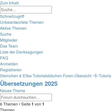
Zum Inhalt
Erweiterte
Suche
Suche
Schnellzugriff
Unbeantwortete Themen
Aktive Themen
Suche
Mitglieder
Das Team
Liste der Danksagungen
FAQ
Anmelden
Registrieren
Sternchen & Elfes Tutorialstübchen
Foren-Übersicht
~წ~Tutori
Übersetzungen 2025
Neues Thema
Erweiterte
Suche
Suche
6 Themen • Seite
1
von
1
Themen