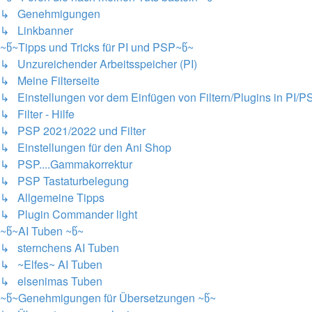
↳ Genehmigungen
↳ Linkbanner
~წ~Tipps und Tricks für PI und PSP~წ~
↳ Unzureichender Arbeitsspeicher (PI)
↳ Meine Filterseite
↳ Einstellungen vor dem Einfügen von Filtern/Plugins in PI/P
↳ Filter - Hilfe
↳ PSP 2021/2022 und Filter
↳ Einstellungen für den Ani Shop
↳ PSP....Gammakorrektur
↳ PSP Tastaturbelegung
↳ Allgemeine Tipps
↳ Plugin Commander light
~წ~AI Tuben ~წ~
↳ sternchens AI Tuben
↳ ~Elfes~ AI Tuben
↳ elsenimas Tuben
~წ~Genehmigungen für Übersetzungen ~წ~