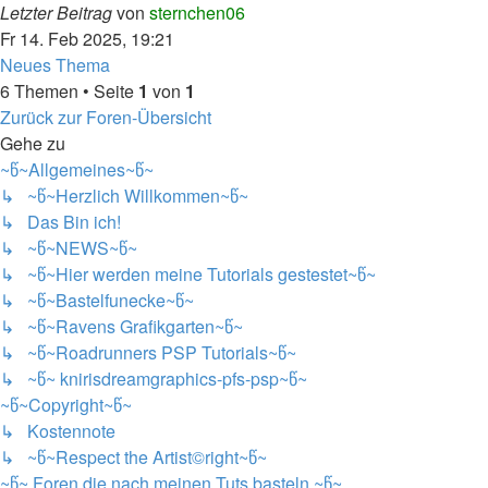
Letzter Beitrag
von
sternchen06
Fr 14. Feb 2025, 19:21
Neues Thema
6 Themen • Seite
1
von
1
Zurück zur Foren-Übersicht
Gehe zu
~წ~Allgemeines~წ~
↳ ~წ~Herzlich Willkommen~წ~
↳ Das Bin ich!
↳ ~წ~NEWS~წ~
↳ ~წ~Hier werden meine Tutorials gestestet~წ~
↳ ~წ~Bastelfunecke~წ~
↳ ~წ~Ravens Grafikgarten~წ~
↳ ~წ~Roadrunners PSP Tutorials~წ~
↳ ~წ~ knirisdreamgraphics-pfs-psp~წ~
~წ~Copyright~წ~
↳ Kostennote
↳ ~წ~Respect the Artist©right~წ~
~წ~ Foren die nach meinen Tuts basteln ~წ~