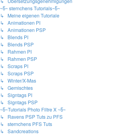
↳ Übersetzungsgenehmigungen
~წ~ sternchens Tutorials~წ~
↳ Meine eigenen Tutoriale
↳ Animationen PI
↳ Animationen PSP
↳ Blends PI
↳ Blends PSP
↳ Rahmen PI
↳ Rahmen PSP
↳ Scraps PI
↳ Scraps PSP
↳ Winter/X-Mas
↳ Gemischtes
↳ Signtags PI
↳ Signtags PSP
~წ~Tutorials Photo Filtre X ~წ~
↳ Ravens PSP Tuts zu PFS
↳ sternchens PFS Tuts
↳ Sandcreations