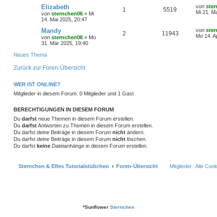
r
f
e
e
a
e
t
L
Elizabeth
von
ste
A
Z
1
5519
t
g
g
i
e
o
i
e
Mi 21. M
t
f
von
sternchen06
»
Mi
n
t
r
t
14. Mai 2025, 20:47
n
u
r
w
r
B
z
r
f
e
e
a
e
t
L
Mandy
von
ste
A
Z
2
11943
t
g
g
i
e
o
i
e
Mo 14. A
t
f
von
sternchen06
»
Mo
n
t
r
t
31. Mär 2025, 19:40
n
u
r
w
r
B
z
r
f
e
e
a
e
t
Neues Thema
t
g
g
i
e
o
i
t
f
n
t
r
Zurück zur Foren-Übersicht
r
w
r
B
r
f
e
e
a
e
g
i
o
i
WER IST ONLINE?
t
f
n
t
Mitglieder in diesem Forum: 0 Mitglieder und 1 Gast
r
r
f
e
e
a
g
t
f
BERECHTIGUNGEN IN DIESEM FORUM
n
Du
darfst
neue Themen in diesem Forum erstellen.
e
e
Du
darfst
Antworten zu Themen in diesem Forum erstellen.
Du darfst deine Beiträge in diesem Forum
nicht
ändern.
n
Du darfst deine Beiträge in diesem Forum
nicht
löschen.
Du darfst
keine
Dateianhänge in diesem Forum erstellen.
Sternchen & Elfes Tutorialstübchen
Foren-Übersicht
Mitglieder
Alle Coo
*
Sunflower
Sternchen