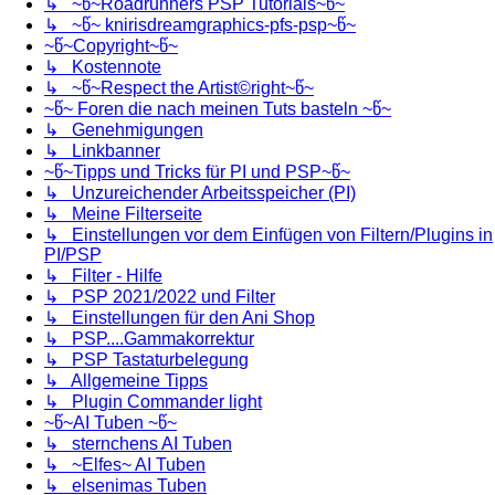
↳ ~წ~Roadrunners PSP Tutorials~წ~
↳ ~წ~ knirisdreamgraphics-pfs-psp~წ~
~წ~Copyright~წ~
↳ Kostennote
↳ ~წ~Respect the Artist©right~წ~
~წ~ Foren die nach meinen Tuts basteln ~წ~
↳ Genehmigungen
↳ Linkbanner
~წ~Tipps und Tricks für PI und PSP~წ~
↳ Unzureichender Arbeitsspeicher (PI)
↳ Meine Filterseite
↳ Einstellungen vor dem Einfügen von Filtern/Plugins in
PI/PSP
↳ Filter - Hilfe
↳ PSP 2021/2022 und Filter
↳ Einstellungen für den Ani Shop
↳ PSP....Gammakorrektur
↳ PSP Tastaturbelegung
↳ Allgemeine Tipps
↳ Plugin Commander light
~წ~AI Tuben ~წ~
↳ sternchens AI Tuben
↳ ~Elfes~ AI Tuben
↳ elsenimas Tuben