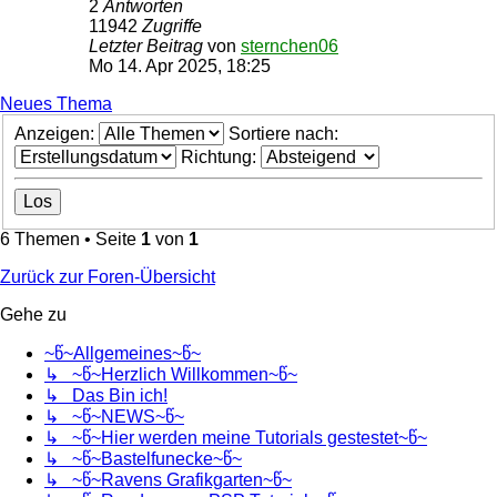
2
Antworten
11942
Zugriffe
Letzter Beitrag
von
sternchen06
Mo 14. Apr 2025, 18:25
Neues Thema
Anzeigen:
Sortiere nach:
Richtung:
6 Themen • Seite
1
von
1
Zurück zur Foren-Übersicht
Gehe zu
~წ~Allgemeines~წ~
↳ ~წ~Herzlich Willkommen~წ~
↳ Das Bin ich!
↳ ~წ~NEWS~წ~
↳ ~წ~Hier werden meine Tutorials gestestet~წ~
↳ ~წ~Bastelfunecke~წ~
↳ ~წ~Ravens Grafikgarten~წ~