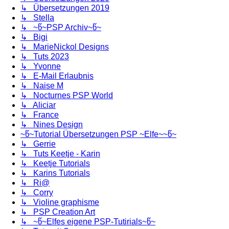
↳ Übersetzungen 2019
↳ Stella
↳ ~წ~PSP Archiv~წ~
↳ Bigi
↳ MarieNickol Designs
↳ Tuts 2023
↳ Yvonne
↳ E-Mail Erlaubnis
↳ Naise M
↳ Nocturnes PSP World
↳ Aliciar
↳ France
↳ Nines Design
~წ~Tutorial Übersetzungen PSP ~Elfe~~წ~
↳ Gerrie
↳ Tuts Keetje - Karin
↳ Keetje Tutorials
↳ Karins Tutorials
↳ Ri@
↳ Corry
↳ Violine graphisme
↳ PSP Creation Art
↳ ~წ~Elfes eigene PSP-Tutirials~წ~