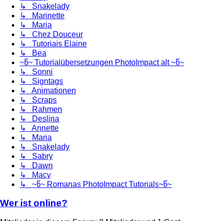
↳ Snakelady
↳ Marinette
↳ Maria
↳ Chez Douceur
↳ Tutoriais Elaine
↳ Bea
~წ~ Tutorialübersetzungen PhotoImpact alt ~წ~
↳ Sonni
↳ Signtags
↳ Animationen
↳ Scraps
↳ Rahmen
↳ Deslina
↳ Annette
↳ Maria
↳ Snakelady
↳ Sabry
↳ Dawn
↳ Macy
↳ ~წ~ Romanas PhotoImpact Tutorials~წ~
Wer ist online?