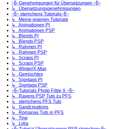
~წ~Genehmigungen für Übersetzungen ~წ~
↳ Übersetzungsgenehmigungen
~წ~ sternchens Tutorials~წ~
↳ Meine eigenen Tutoriale
↳ Animationen PI
↳ Animationen PSP
↳ Blends PI
↳ Blends PSP
↳ Rahmen PI
↳ Rahmen PSP
↳ Scraps PI
↳ Scraps PSP
↳ Winter/X-Mas
↳ Gemischtes
↳ Signtags PI
↳ Signtags PSP
~წ~Tutorials Photo Filtre X ~წ~
↳ Ravens PSP Tuts zu PFS
↳ sternchens PFS Tuts
↳ Sandcreations
↳ Romanas Tuts in PFS
↳ Tine
↳ Lylia
~წ~Tutorial Übersetzungen PSP sternchen~წ~