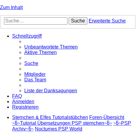
Zum Inhalt
Suche
Erweiterte Suche
Schnellzugriff
Unbeantwortete Themen
Aktive Themen
Suche
Mitglieder
Das Team
Liste der Danksagungen
FAQ
Anmelden
Registrieren
Sternchen & Elfes Tutorialstübchen
Foren-Übersicht
~წ~Tutorial Übersetzungen PSP sternchen~წ~
~წ~PSP
Archiv~წ~
Nocturnes PSP World