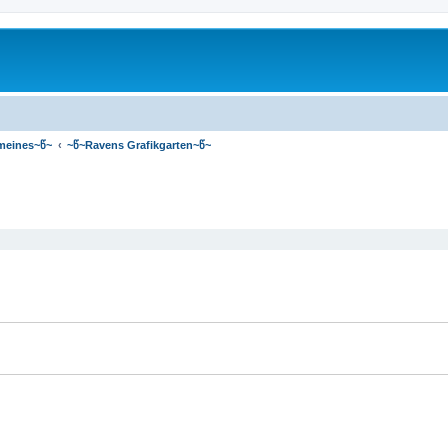
meines~წ~
~წ~Ravens Grafikgarten~წ~
Suche