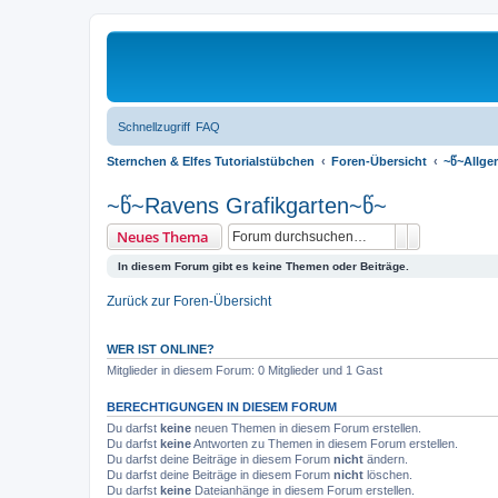
Schnellzugriff
FAQ
Sternchen & Elfes Tutorialstübchen
Foren-Übersicht
~წ~Allge
~წ~Ravens Grafikgarten~წ~
Suche
Erweiterte 
Neues Thema
In diesem Forum gibt es keine Themen oder Beiträge.
Zurück zur Foren-Übersicht
WER IST ONLINE?
Mitglieder in diesem Forum: 0 Mitglieder und 1 Gast
BERECHTIGUNGEN IN DIESEM FORUM
Du darfst
keine
neuen Themen in diesem Forum erstellen.
Du darfst
keine
Antworten zu Themen in diesem Forum erstellen.
Du darfst deine Beiträge in diesem Forum
nicht
ändern.
Du darfst deine Beiträge in diesem Forum
nicht
löschen.
Du darfst
keine
Dateianhänge in diesem Forum erstellen.