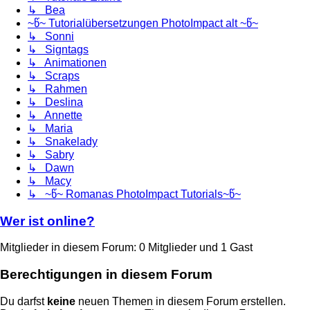
↳ Bea
~წ~ Tutorialübersetzungen PhotoImpact alt ~წ~
↳ Sonni
↳ Signtags
↳ Animationen
↳ Scraps
↳ Rahmen
↳ Deslina
↳ Annette
↳ Maria
↳ Snakelady
↳ Sabry
↳ Dawn
↳ Macy
↳ ~წ~ Romanas PhotoImpact Tutorials~წ~
Wer ist online?
Mitglieder in diesem Forum: 0 Mitglieder und 1 Gast
Berechtigungen in diesem Forum
Du darfst
keine
neuen Themen in diesem Forum erstellen.