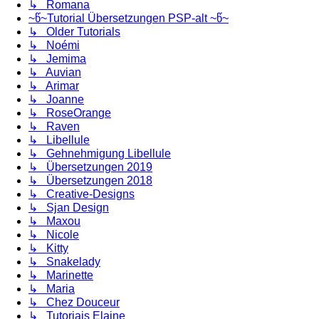
↳ Romana
~წ~Tutorial Übersetzungen PSP-alt ~წ~
↳ Older Tutorials
↳ Noémi
↳ Jemima
↳ Auvian
↳ Arimar
↳ Joanne
↳ RoseOrange
↳ Raven
↳ Libellule
↳ Gehnehmigung Libellule
↳ Übersetzungen 2019
↳ Übersetzungen 2018
↳ Creative-Designs
↳ Sjan Design
↳ Maxou
↳ Nicole
↳ Kitty
↳ Snakelady
↳ Marinette
↳ Maria
↳ Chez Douceur
↳ Tutoriais Elaine