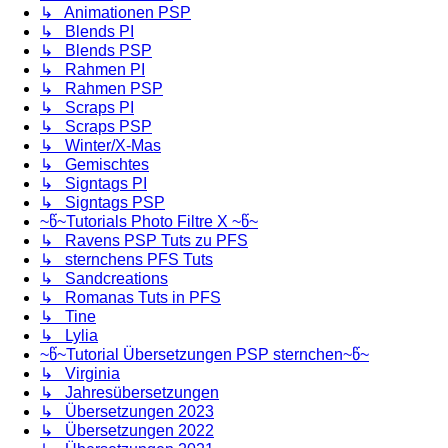
↳ Animationen PSP
↳ Blends PI
↳ Blends PSP
↳ Rahmen PI
↳ Rahmen PSP
↳ Scraps PI
↳ Scraps PSP
↳ Winter/X-Mas
↳ Gemischtes
↳ Signtags PI
↳ Signtags PSP
~წ~Tutorials Photo Filtre X ~წ~
↳ Ravens PSP Tuts zu PFS
↳ sternchens PFS Tuts
↳ Sandcreations
↳ Romanas Tuts in PFS
↳ Tine
↳ Lylia
~წ~Tutorial Übersetzungen PSP sternchen~წ~
↳ Virginia
↳ Jahresübersetzungen
↳ Übersetzungen 2023
↳ Übersetzungen 2022