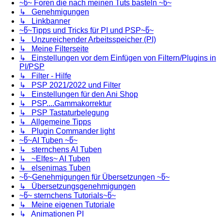
~წ~ Foren die nach meinen Tuts basteln ~წ~
↳ Genehmigungen
↳ Linkbanner
~წ~Tipps und Tricks für PI und PSP~წ~
↳ Unzureichender Arbeitsspeicher (PI)
↳ Meine Filterseite
↳ Einstellungen vor dem Einfügen von Filtern/Plugins in
PI/PSP
↳ Filter - Hilfe
↳ PSP 2021/2022 und Filter
↳ Einstellungen für den Ani Shop
↳ PSP....Gammakorrektur
↳ PSP Tastaturbelegung
↳ Allgemeine Tipps
↳ Plugin Commander light
~წ~AI Tuben ~წ~
↳ sternchens AI Tuben
↳ ~Elfes~ AI Tuben
↳ elsenimas Tuben
~წ~Genehmigungen für Übersetzungen ~წ~
↳ Übersetzungsgenehmigungen
~წ~ sternchens Tutorials~წ~
↳ Meine eigenen Tutoriale
↳ Animationen PI