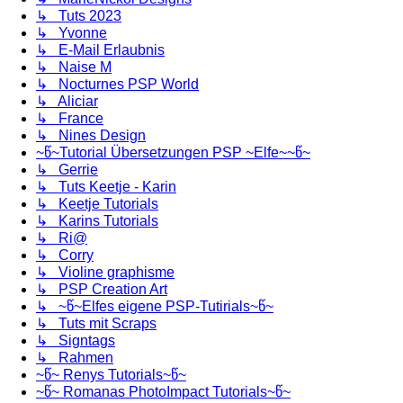
↳ Tuts 2023
↳ Yvonne
↳ E-Mail Erlaubnis
↳ Naise M
↳ Nocturnes PSP World
↳ Aliciar
↳ France
↳ Nines Design
~წ~Tutorial Übersetzungen PSP ~Elfe~~წ~
↳ Gerrie
↳ Tuts Keetje - Karin
↳ Keetje Tutorials
↳ Karins Tutorials
↳ Ri@
↳ Corry
↳ Violine graphisme
↳ PSP Creation Art
↳ ~წ~Elfes eigene PSP-Tutirials~წ~
↳ Tuts mit Scraps
↳ Signtags
↳ Rahmen
~წ~ Renys Tutorials~წ~
~წ~ Romanas PhotoImpact Tutorials~წ~