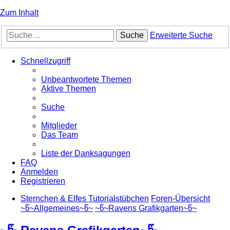
Zum Inhalt
Suche
Erweiterte Suche
Schnellzugriff
Unbeantwortete Themen
Aktive Themen
Suche
Mitglieder
Das Team
Liste der Danksagungen
FAQ
Anmelden
Registrieren
Sternchen & Elfes Tutorialstübchen
Foren-Übersicht
~წ~Allgemeines~წ~
~წ~Ravens Grafikgarten~წ~