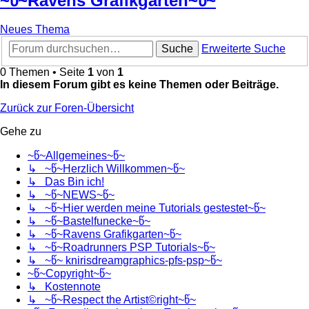
~წ~Ravens Grafikgarten~წ~
Neues Thema
Suche
Erweiterte Suche
0 Themen • Seite
1
von
1
In diesem Forum gibt es keine Themen oder Beiträge.
Zurück zur Foren-Übersicht
Gehe zu
~წ~Allgemeines~წ~
↳ ~წ~Herzlich Willkommen~წ~
↳ Das Bin ich!
↳ ~წ~NEWS~წ~
↳ ~წ~Hier werden meine Tutorials gestestet~წ~
↳ ~წ~Bastelfunecke~წ~
↳ ~წ~Ravens Grafikgarten~წ~
↳ ~წ~Roadrunners PSP Tutorials~წ~
↳ ~წ~ knirisdreamgraphics-pfs-psp~წ~
~წ~Copyright~წ~
↳ Kostennote
↳ ~წ~Respect the Artist©right~წ~