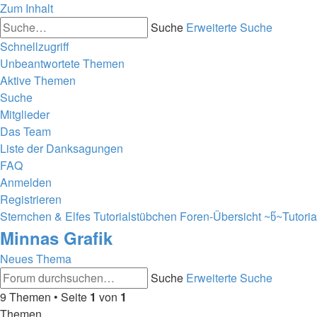
Zum Inhalt
Suche
Erweiterte Suche
Schnellzugriff
Unbeantwortete Themen
Aktive Themen
Suche
Mitglieder
Das Team
Liste der Danksagungen
FAQ
Anmelden
Registrieren
Sternchen & Elfes Tutorialstübchen
Foren-Übersicht
~წ~Tutori
Minnas Grafik
Neues Thema
Suche
Erweiterte Suche
9 Themen • Seite
1
von
1
Themen