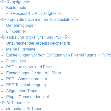
~წ~Copyright~წ~
↳ Kostennote
↳ ~წ~Respect the Artist©right~წ~
~წ~ Foren die nach meinen Tuts basteln ~წ~
↳ Genehmigungen
↳ Linkbanner
~წ~Tipps und Tricks für PI und PSP~წ~
↳ Unzureichender Arbeitsspeicher (PI)
↳ Meine Filterseite
↳ Einstellungen vor dem Einfügen von Filtern/Plugins in PI/P
↳ Filter - Hilfe
↳ PSP 2021/2022 und Filter
↳ Einstellungen für den Ani Shop
↳ PSP....Gammakorrektur
↳ PSP Tastaturbelegung
↳ Allgemeine Tipps
↳ Plugin Commander light
~წ~AI Tuben ~წ~
↳ sternchens AI Tuben