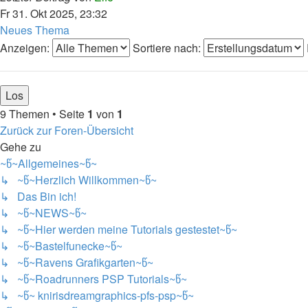
Fr 31. Okt 2025, 23:32
Neues Thema
Anzeigen:
Sortiere nach:
9 Themen • Seite
1
von
1
Zurück zur Foren-Übersicht
Gehe zu
~წ~Allgemeines~წ~
↳ ~წ~Herzlich Willkommen~წ~
↳ Das Bin ich!
↳ ~წ~NEWS~წ~
↳ ~წ~Hier werden meine Tutorials gestestet~წ~
↳ ~წ~Bastelfunecke~წ~
↳ ~წ~Ravens Grafikgarten~წ~
↳ ~წ~Roadrunners PSP Tutorials~წ~
↳ ~წ~ knirisdreamgraphics-pfs-psp~წ~