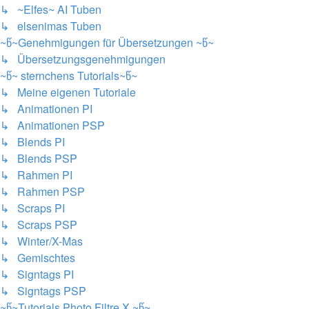
↳ ~Elfes~ AI Tuben
↳ elsenimas Tuben
~წ~Genehmigungen für Übersetzungen ~წ~
↳ Übersetzungsgenehmigungen
~წ~ sternchens Tutorials~წ~
↳ Meine eigenen Tutoriale
↳ Animationen PI
↳ Animationen PSP
↳ Blends PI
↳ Blends PSP
↳ Rahmen PI
↳ Rahmen PSP
↳ Scraps PI
↳ Scraps PSP
↳ Winter/X-Mas
↳ Gemischtes
↳ Signtags PI
↳ Signtags PSP
~წ~Tutorials Photo Filtre X ~წ~