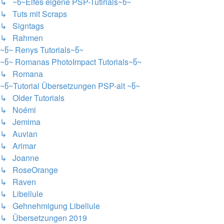
↳ ~წ~Elfes eigene PSP-Tutirials~წ~
↳ Tuts mit Scraps
↳ Signtags
↳ Rahmen
~წ~ Renys Tutorials~წ~
~წ~ Romanas PhotoImpact Tutorials~წ~
↳ Romana
~წ~Tutorial Übersetzungen PSP-alt ~წ~
↳ Older Tutorials
↳ Noémi
↳ Jemima
↳ Auvian
↳ Arimar
↳ Joanne
↳ RoseOrange
↳ Raven
↳ Libellule
↳ Gehnehmigung Libellule
↳ Übersetzungen 2019