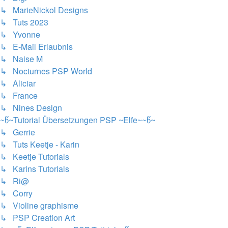
↳ MarieNickol Designs
↳ Tuts 2023
↳ Yvonne
↳ E-Mail Erlaubnis
↳ Naise M
↳ Nocturnes PSP World
↳ Aliciar
↳ France
↳ Nines Design
~წ~Tutorial Übersetzungen PSP ~Elfe~~წ~
↳ Gerrie
↳ Tuts Keetje - Karin
↳ Keetje Tutorials
↳ Karins Tutorials
↳ Ri@
↳ Corry
↳ Violine graphisme
↳ PSP Creation Art