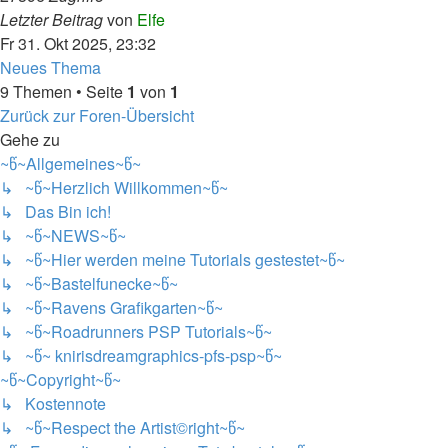
Letzter Beitrag
von
Elfe
Fr 31. Okt 2025, 23:32
Neues Thema
9 Themen • Seite
1
von
1
Zurück zur Foren-Übersicht
Gehe zu
~წ~Allgemeines~წ~
↳ ~წ~Herzlich Willkommen~წ~
↳ Das Bin ich!
↳ ~წ~NEWS~წ~
↳ ~წ~Hier werden meine Tutorials gestestet~წ~
↳ ~წ~Bastelfunecke~წ~
↳ ~წ~Ravens Grafikgarten~წ~
↳ ~წ~Roadrunners PSP Tutorials~წ~
↳ ~წ~ knirisdreamgraphics-pfs-psp~წ~
~წ~Copyright~წ~
↳ Kostennote
↳ ~წ~Respect the Artist©right~წ~