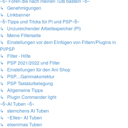
~წ~ Foren die nach meinen Tuts basteln ~წ~
↳ Genehmigungen
↳ Linkbanner
~წ~Tipps und Tricks für PI und PSP~წ~
↳ Unzureichender Arbeitsspeicher (PI)
↳ Meine Filterseite
↳ Einstellungen vor dem Einfügen von Filtern/Plugins in
PI/PSP
↳ Filter - Hilfe
↳ PSP 2021/2022 und Filter
↳ Einstellungen für den Ani Shop
↳ PSP....Gammakorrektur
↳ PSP Tastaturbelegung
↳ Allgemeine Tipps
↳ Plugin Commander light
~წ~AI Tuben ~წ~
↳ sternchens AI Tuben
↳ ~Elfes~ AI Tuben
↳ elsenimas Tuben