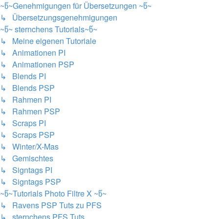
~წ~Genehmigungen für Übersetzungen ~წ~
↳ Übersetzungsgenehmigungen
~წ~ sternchens Tutorials~წ~
↳ Meine eigenen Tutoriale
↳ Animationen PI
↳ Animationen PSP
↳ Blends PI
↳ Blends PSP
↳ Rahmen PI
↳ Rahmen PSP
↳ Scraps PI
↳ Scraps PSP
↳ Winter/X-Mas
↳ Gemischtes
↳ Signtags PI
↳ Signtags PSP
~წ~Tutorials Photo Filtre X ~წ~
↳ Ravens PSP Tuts zu PFS
↳ sternchens PFS Tuts