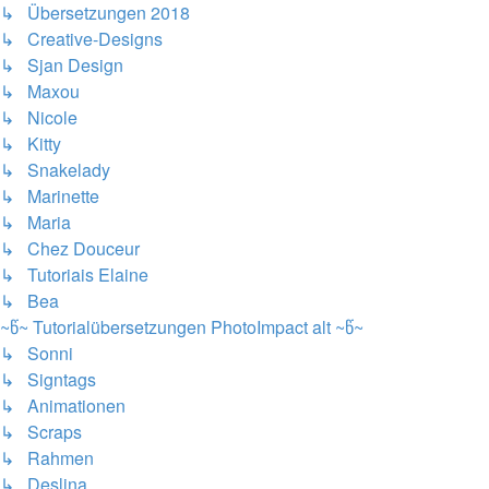
↳ Übersetzungen 2018
↳ Creative-Designs
↳ Sjan Design
↳ Maxou
↳ Nicole
↳ Kitty
↳ Snakelady
↳ Marinette
↳ Maria
↳ Chez Douceur
↳ Tutoriais Elaine
↳ Bea
~წ~ Tutorialübersetzungen PhotoImpact alt ~წ~
↳ Sonni
↳ Signtags
↳ Animationen
↳ Scraps
↳ Rahmen
↳ Deslina