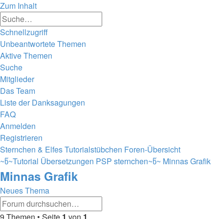
Zum Inhalt
Erweiterte
Suche
Suche
Schnellzugriff
Unbeantwortete Themen
Aktive Themen
Suche
Mitglieder
Das Team
Liste der Danksagungen
FAQ
Anmelden
Registrieren
Sternchen & Elfes Tutorialstübchen
Foren-Übersicht
~წ~Tutorial Übersetzungen PSP sternchen~წ~
Minnas Grafik
Minnas Grafik
Neues Thema
Erweiterte
Suche
Suche
9 Themen • Seite
1
von
1