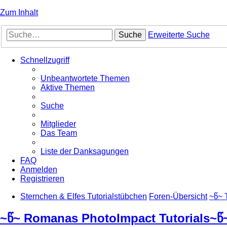
Zum Inhalt
Suche
Erweiterte Suche
Schnellzugriff
Unbeantwortete Themen
Aktive Themen
Suche
Mitglieder
Das Team
Liste der Danksagungen
FAQ
Anmelden
Registrieren
Sternchen & Elfes Tutorialstübchen
Foren-Übersicht
~წ~ 
~წ~ Romanas PhotoImpact Tutorials~წ