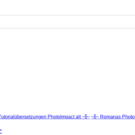
Tutorialübersetzungen PhotoImpact alt ~წ~
~წ~ Romanas PhotoI
~