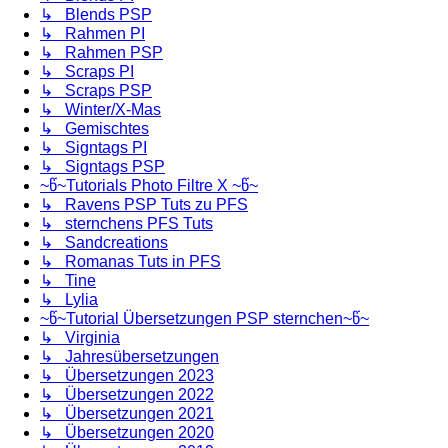
↳ Blends PSP
↳ Rahmen PI
↳ Rahmen PSP
↳ Scraps PI
↳ Scraps PSP
↳ Winter/X-Mas
↳ Gemischtes
↳ Signtags PI
↳ Signtags PSP
~წ~Tutorials Photo Filtre X ~წ~
↳ Ravens PSP Tuts zu PFS
↳ sternchens PFS Tuts
↳ Sandcreations
↳ Romanas Tuts in PFS
↳ Tine
↳ Lylia
~წ~Tutorial Übersetzungen PSP sternchen~წ~
↳ Virginia
↳ Jahresübersetzungen
↳ Übersetzungen 2023
↳ Übersetzungen 2022
↳ Übersetzungen 2021
↳ Übersetzungen 2020