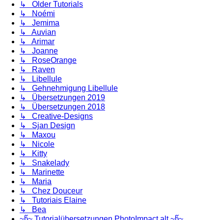
↳ Older Tutorials
↳ Noémi
↳ Jemima
↳ Auvian
↳ Arimar
↳ Joanne
↳ RoseOrange
↳ Raven
↳ Libellule
↳ Gehnehmigung Libellule
↳ Übersetzungen 2019
↳ Übersetzungen 2018
↳ Creative-Designs
↳ Sjan Design
↳ Maxou
↳ Nicole
↳ Kitty
↳ Snakelady
↳ Marinette
↳ Maria
↳ Chez Douceur
↳ Tutoriais Elaine
↳ Bea
~წ~ Tutorialübersetzungen PhotoImpact alt ~წ~