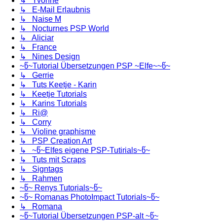
↳ Yvonne
↳ E-Mail Erlaubnis
↳ Naise M
↳ Nocturnes PSP World
↳ Aliciar
↳ France
↳ Nines Design
~წ~Tutorial Übersetzungen PSP ~Elfe~~წ~
↳ Gerrie
↳ Tuts Keetje - Karin
↳ Keetje Tutorials
↳ Karins Tutorials
↳ Ri@
↳ Corry
↳ Violine graphisme
↳ PSP Creation Art
↳ ~წ~Elfes eigene PSP-Tutirials~წ~
↳ Tuts mit Scraps
↳ Signtags
↳ Rahmen
~წ~ Renys Tutorials~წ~
~წ~ Romanas PhotoImpact Tutorials~წ~
↳ Romana
~წ~Tutorial Übersetzungen PSP-alt ~წ~