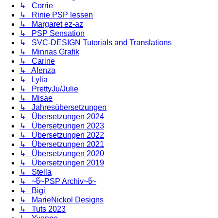
↳ Corrie
↳ Rinie PSP lessen
↳ Margaret ez-az
↳ PSP Sensation
↳ SVC-DESIGN Tutorials and Translations
↳ Minnas Grafik
↳ Carine
↳ Alenza
↳ Lylia
↳ PrettyJu/Julie
↳ Misae
↳ Jahresübersetzungen
↳ Übersetzungen 2024
↳ Übersetzungen 2023
↳ Übersetzungen 2022
↳ Übersetzungen 2021
↳ Übersetzungen 2020
↳ Übersetzungen 2019
↳ Stella
↳ ~წ~PSP Archiv~წ~
↳ Bigi
↳ MarieNickol Designs
↳ Tuts 2023