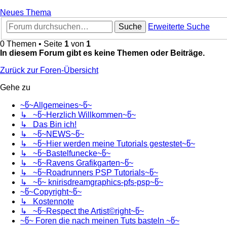
Neues Thema
Suche
Erweiterte Suche
0 Themen • Seite
1
von
1
In diesem Forum gibt es keine Themen oder Beiträge.
Zurück zur Foren-Übersicht
Gehe zu
~წ~Allgemeines~წ~
↳ ~წ~Herzlich Willkommen~წ~
↳ Das Bin ich!
↳ ~წ~NEWS~წ~
↳ ~წ~Hier werden meine Tutorials gestestet~წ~
↳ ~წ~Bastelfunecke~წ~
↳ ~წ~Ravens Grafikgarten~წ~
↳ ~წ~Roadrunners PSP Tutorials~წ~
↳ ~წ~ knirisdreamgraphics-pfs-psp~წ~
~წ~Copyright~წ~
↳ Kostennote
↳ ~წ~Respect the Artist©right~წ~
~წ~ Foren die nach meinen Tuts basteln ~წ~