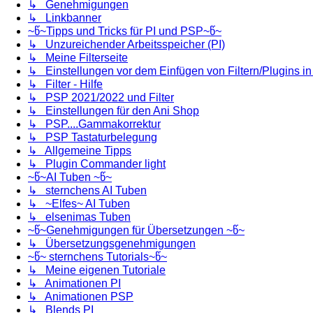
↳ Genehmigungen
↳ Linkbanner
~წ~Tipps und Tricks für PI und PSP~წ~
↳ Unzureichender Arbeitsspeicher (PI)
↳ Meine Filterseite
↳ Einstellungen vor dem Einfügen von Filtern/Plugins i
↳ Filter - Hilfe
↳ PSP 2021/2022 und Filter
↳ Einstellungen für den Ani Shop
↳ PSP....Gammakorrektur
↳ PSP Tastaturbelegung
↳ Allgemeine Tipps
↳ Plugin Commander light
~წ~AI Tuben ~წ~
↳ sternchens AI Tuben
↳ ~Elfes~ AI Tuben
↳ elsenimas Tuben
~წ~Genehmigungen für Übersetzungen ~წ~
↳ Übersetzungsgenehmigungen
~წ~ sternchens Tutorials~წ~
↳ Meine eigenen Tutoriale
↳ Animationen PI
↳ Animationen PSP
↳ Blends PI