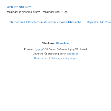
e
r
B
WER IST ONLINE?
e
i
Mitglieder in diesem Forum: 0 Mitglieder und 1 Gast
t
r
a
Sternchen & Elfes Tutorialstübchen
Foren-Übersicht
Mitglieder
Alle Coo
g
*
Sunflower
Sternchen
Powered by
phpBB
® Forum Software © phpBB Limited
Deutsche Übersetzung durch
phpBB.de
Datenschutz
|
Nutzungsbedingungen