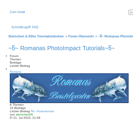
Zum Inhalt
Schnellzugriff
FAQ
Sternchen & Elfes Tutorialstübchen
Foren-Übersicht
~წ~ Romanas PhotoImp
~წ~ Romanas PhotoImpact Tutorials~წ~
Forum
Themen
Beiträge
Letzter Beitrag
Romana
8
Themen
10
Beiträge
Letzter Beitrag
Re: Poserwoman
N
von
sternchen06
e
Fr 21. Jul 2023, 21:06
u
e
s
t