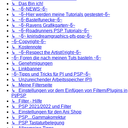
↳ Das Bin ich!
↳ ~წ~NEWS~წ~
↳ ~წ~Hier werden meine Tutorials gestestet~წ~
↳ ~წ~Bastelfunecke~წ~
↳ ~წ~Ravens Grafikgarten~წ~
↳ ~წ~Roadrunners PSP Tutorials~წ~
↳ ~წ~ knirisdreamgraphics-pfs-psp~წ~
~წ~Copyright~წ~
↳ Kostennote
↳ ~წ~Respect the Artist©right~წ~
~წ~ Foren die nach meinen Tuts basteln ~წ~
↳ Genehmigungen
↳ Linkbanner
~წ~Tipps und Tricks für PI und PSP~წ~
↳ Unzureichender Arbeitsspeicher (PI)
↳ Meine Filterseite
↳ Einstellungen vor dem Einfügen von Filtern/Plugins in
PI/PSP
↳ Filter - Hilfe
↳ PSP 2021/2022 und Filter
↳ Einstellungen für den Ani Shop
↳ PSP....Gammakorrektur
↳ PSP Tastaturbelegung