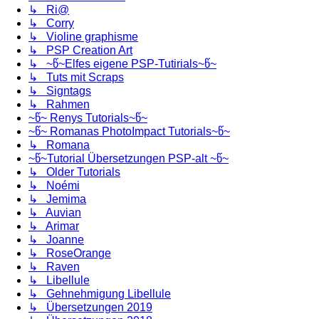
↳ Ri@
↳ Corry
↳ Violine graphisme
↳ PSP Creation Art
↳ ~წ~Elfes eigene PSP-Tutirials~წ~
↳ Tuts mit Scraps
↳ Signtags
↳ Rahmen
~წ~ Renys Tutorials~წ~
~წ~ Romanas PhotoImpact Tutorials~წ~
↳ Romana
~წ~Tutorial Übersetzungen PSP-alt ~წ~
↳ Older Tutorials
↳ Noémi
↳ Jemima
↳ Auvian
↳ Arimar
↳ Joanne
↳ RoseOrange
↳ Raven
↳ Libellule
↳ Gehnehmigung Libellule
↳ Übersetzungen 2019