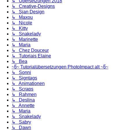
↳ Übersetzungen 2018
↳ Creative-Designs
↳ Sjan Design
↳ Maxou
↳ Nicole
↳ Kitty
↳ Snakelady
↳ Marinette
↳ Maria
↳ Chez Douceur
↳ Tutoriais Elaine
↳ Bea
~წ~ Tutorialübersetzungen PhotoImpact alt ~წ~
↳ Sonni
↳ Signtags
↳ Animationen
↳ Scraps
↳ Rahmen
↳ Deslina
↳ Annette
↳ Maria
↳ Snakelady
↳ Sabry
↳ Dawn