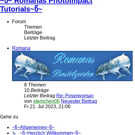
~წ~ Romanas PhotoImpact
Tutorials~წ~
Forum
Themen
Beiträge
Letzter Beitrag
Romana
8
Themen
10
Beiträge
Letzter Beitrag
Re: Poserwoman
von
sternchen06
Neuester Beitrag
Fr 21. Jul 2023, 21:06
Gehe zu
~წ~Allgemeines~წ~
↳ ~წ~Herzlich Willkommen~წ~