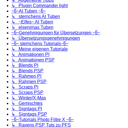
↳ Allgemeine Tipps
↳ Plugin Commander light
~წ~AI Tuben ~წ~
↳ sternchens AI Tuben
↳ ~Elfes~ AI Tuben
↳ elsenimas Tuben
~წ~Genehmigungen für Übersetzungen ~წ~
↳ Übersetzungsgenehmigungen
~წ~ sternchens Tutorials~წ~
↳ Meine eigenen Tutoriale
↳ Animationen PI
↳ Animationen PSP
↳ Blends PI
↳ Blends PSP
↳ Rahmen PI
↳ Rahmen PSP
↳ Scraps PI
↳ Scraps PSP
↳ Winter/X-Mas
↳ Gemischtes
↳ Signtags PI
↳ Signtags PSP
~წ~Tutorials Photo Filtre X ~წ~
↳ Ravens PSP Tuts zu PFS