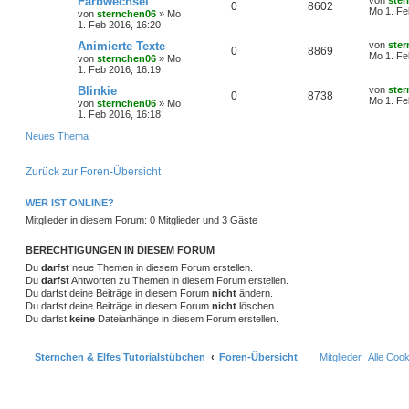
t
f
Farbwechsel
von
ste
A
Z
0
8602
t
g
i
e
o
i
e
Mo 1. Fe
von
sternchen06
»
Mo
t
r
t
e
e
1. Feb 2016, 16:20
n
u
r
w
r
B
z
r
f
a
e
t
L
Animierte Texte
von
ste
n
A
Z
0
8869
t
g
g
i
e
o
i
e
Mo 1. Fe
t
f
von
sternchen06
»
Mo
t
r
t
1. Feb 2016, 16:19
n
u
r
w
r
B
z
r
f
e
e
a
e
t
L
Blinkie
von
ste
A
Z
0
8738
t
g
g
i
e
o
i
e
Mo 1. Fe
t
f
von
sternchen06
»
Mo
n
t
r
t
1. Feb 2016, 16:18
n
u
r
w
r
B
z
r
f
e
e
a
e
t
Neues Thema
t
g
g
i
e
o
i
t
f
n
t
r
r
w
r
B
r
f
Zurück zur Foren-Übersicht
e
e
a
e
g
i
o
i
t
f
n
t
WER IST ONLINE?
r
r
f
e
e
Mitglieder in diesem Forum: 0 Mitglieder und 3 Gäste
a
g
t
f
n
BERECHTIGUNGEN IN DIESEM FORUM
e
e
Du
darfst
neue Themen in diesem Forum erstellen.
Du
darfst
Antworten zu Themen in diesem Forum erstellen.
n
Du darfst deine Beiträge in diesem Forum
nicht
ändern.
Du darfst deine Beiträge in diesem Forum
nicht
löschen.
Du darfst
keine
Dateianhänge in diesem Forum erstellen.
Sternchen & Elfes Tutorialstübchen
Foren-Übersicht
Mitglieder
Alle Coo