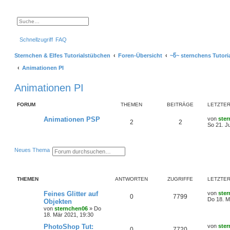
S
E
u
r
c
w
Schnellzugriff
FAQ
h
e
e
i
t
Sternchen & Elfes Tutorialstübchen
Foren-Übersicht
~წ~ sternchens Tutori
e
r
Animationen PI
t
e
S
Animationen PI
u
c
h
FORUM
e
THEMEN
BEITRÄGE
LETZTER
L
Animationen PSP
von
ste
T
B
2
2
e
So 21. J
t
h
e
z
t
e
i
e
S
E
Neues Thema
r
u
r
m
t
B
c
w
e
h
e
i
e
i
e
r
THEMEN
ANTWORTEN
ZUGRIFFE
LETZTER
t
t
r
e
n
ä
a
r
L
Feines Glitter auf
von
ste
A
Z
0
7799
g
t
e
Do 18. M
Objekten
g
e
t
von
sternchen06
»
Do
n
u
S
z
18. Mär 2021, 19:30
e
u
t
t
g
c
e
L
PhotoShop Tut:
von
ste
A
Z
0
7720
h
r