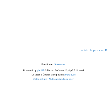
w
n
r
e
o
t
n
r
e
t
n
e
n
Kontakt
Impressum
D
*
Sunflower
Sternchen
Powered by
phpBB
® Forum Software © phpBB Limited
Deutsche Übersetzung durch
phpBB.de
Datenschutz
|
Nutzungsbedingungen