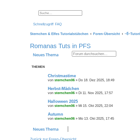
Suche
Erweiterte Suche
Schnellzugriff
FAQ
Sternchen & Elfes Tutorialstübchen
Foren-Übersicht
~წ~Tutori
Romanas Tuts in PFS
Suche
Erweiterte Suche
Neues Thema
THEMEN
Christmastime
von
sternchen06
»
Do 18. Dez 2025, 18:49
Herbst-Mädchen
von
sternchen06
»
Di 11. Nov 2025, 17:57
Halloween 2025
von
sternchen06
»
Mi 15. Okt 2025, 22:04
Autumn
von
sternchen06
»
Mo 13. Okt 2025, 17:45
Neues Thema
Zurück zur Foren-Übersicht