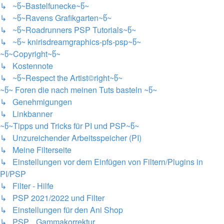
↳ ~წ~Bastelfunecke~წ~
↳ ~წ~Ravens Grafikgarten~წ~
↳ ~წ~Roadrunners PSP Tutorials~წ~
↳ ~წ~ knirisdreamgraphics-pfs-psp~წ~
~წ~Copyright~წ~
↳ Kostennote
↳ ~წ~Respect the Artist©right~წ~
~წ~ Foren die nach meinen Tuts basteln ~წ~
↳ Genehmigungen
↳ Linkbanner
~წ~Tipps und Tricks für PI und PSP~წ~
↳ Unzureichender Arbeitsspeicher (PI)
↳ Meine Filterseite
↳ Einstellungen vor dem Einfügen von Filtern/Plugins in
PI/PSP
↳ Filter - Hilfe
↳ PSP 2021/2022 und Filter
↳ Einstellungen für den Ani Shop
↳ PSP....Gammakorrektur