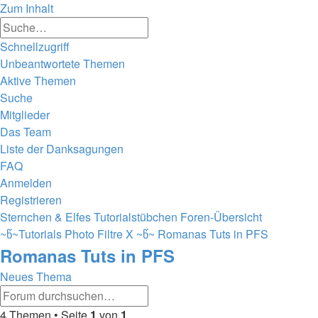
Zum Inhalt
Erweiterte
Suche
Suche
Schnellzugriff
Unbeantwortete Themen
Aktive Themen
Suche
Mitglieder
Das Team
Liste der Danksagungen
FAQ
Anmelden
Registrieren
Sternchen & Elfes Tutorialstübchen
Foren-Übersicht
~წ~Tutorials Photo Filtre X ~წ~
Romanas Tuts in PFS
Romanas Tuts in PFS
Neues Thema
Erweiterte
Suche
Suche
4 Themen • Seite
1
von
1