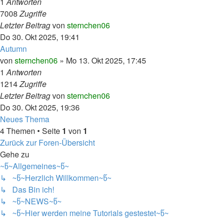
1
Antworten
7008
Zugriffe
Letzter Beitrag
von
sternchen06
Do 30. Okt 2025, 19:41
Autumn
von
sternchen06
»
Mo 13. Okt 2025, 17:45
1
Antworten
1214
Zugriffe
Letzter Beitrag
von
sternchen06
Do 30. Okt 2025, 19:36
Neues Thema
4 Themen • Seite
1
von
1
Zurück zur Foren-Übersicht
Gehe zu
~წ~Allgemeines~წ~
↳ ~წ~Herzlich Willkommen~წ~
↳ Das Bin ich!
↳ ~წ~NEWS~წ~
↳ ~წ~Hier werden meine Tutorials gestestet~წ~