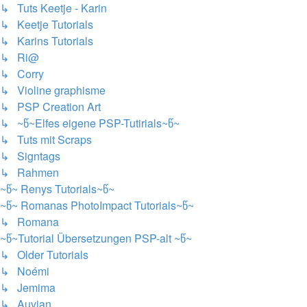
↳ Tuts Keetje - Karin
↳ Keetje Tutorials
↳ Karins Tutorials
↳ Ri@
↳ Corry
↳ Violine graphisme
↳ PSP Creation Art
↳ ~წ~Elfes eigene PSP-Tutirials~წ~
↳ Tuts mit Scraps
↳ Signtags
↳ Rahmen
~წ~ Renys Tutorials~წ~
~წ~ Romanas PhotoImpact Tutorials~წ~
↳ Romana
~წ~Tutorial Übersetzungen PSP-alt ~წ~
↳ Older Tutorials
↳ Noémi
↳ Jemima
↳ Auvian