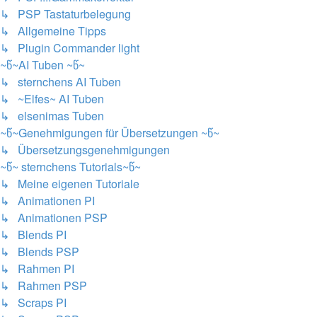
↳ PSP Tastaturbelegung
↳ Allgemeine Tipps
↳ Plugin Commander light
~წ~AI Tuben ~წ~
↳ sternchens AI Tuben
↳ ~Elfes~ AI Tuben
↳ elsenimas Tuben
~წ~Genehmigungen für Übersetzungen ~წ~
↳ Übersetzungsgenehmigungen
~წ~ sternchens Tutorials~წ~
↳ Meine eigenen Tutoriale
↳ Animationen PI
↳ Animationen PSP
↳ Blends PI
↳ Blends PSP
↳ Rahmen PI
↳ Rahmen PSP
↳ Scraps PI