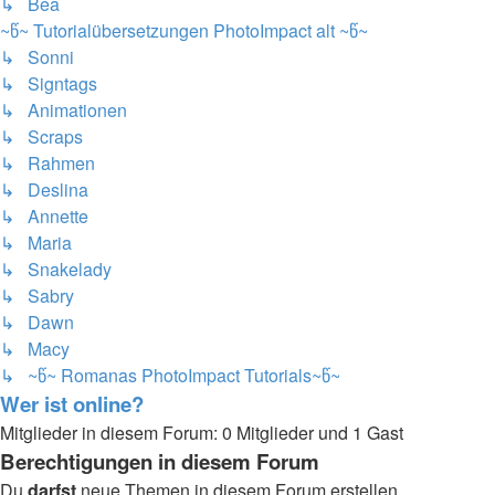
↳ Bea
~წ~ Tutorialübersetzungen PhotoImpact alt ~წ~
↳ Sonni
↳ Signtags
↳ Animationen
↳ Scraps
↳ Rahmen
↳ Deslina
↳ Annette
↳ Maria
↳ Snakelady
↳ Sabry
↳ Dawn
↳ Macy
↳ ~წ~ Romanas PhotoImpact Tutorials~წ~
Wer ist online?
Mitglieder in diesem Forum: 0 Mitglieder und 1 Gast
Berechtigungen in diesem Forum
Du
darfst
neue Themen in diesem Forum erstellen.