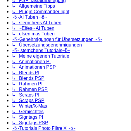
↳ PSP Tastaturbelegung
↳ Allgemeine Tipps
↳ Plugin Commander light
~წ~AI Tuben ~წ~
↳ sternchens AI Tuben
↳ ~Elfes~ AI Tuben
↳ elsenimas Tuben
~წ~Genehmigungen für Übersetzungen ~წ~
↳ Übersetzungsgenehmigungen
~წ~ sternchens Tutorials~წ~
↳ Meine eigenen Tutoriale
↳ Animationen PI
↳ Animationen PSP
↳ Blends PI
↳ Blends PSP
↳ Rahmen PI
↳ Rahmen PSP
↳ Scraps PI
↳ Scraps PSP
↳ Winter/X-Mas
↳ Gemischtes
↳ Signtags PI
↳ Signtags PSP
~წ~Tutorials Photo Filtre X ~წ~