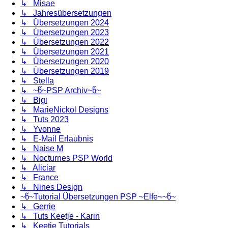
↳ Misae
↳ Jahresübersetzungen
↳ Übersetzungen 2024
↳ Übersetzungen 2023
↳ Übersetzungen 2022
↳ Übersetzungen 2021
↳ Übersetzungen 2020
↳ Übersetzungen 2019
↳ Stella
↳ ~წ~PSP Archiv~წ~
↳ Bigi
↳ MarieNickol Designs
↳ Tuts 2023
↳ Yvonne
↳ E-Mail Erlaubnis
↳ Naise M
↳ Nocturnes PSP World
↳ Aliciar
↳ France
↳ Nines Design
~წ~Tutorial Übersetzungen PSP ~Elfe~~წ~
↳ Gerrie
↳ Tuts Keetje - Karin
↳ Keetje Tutorials