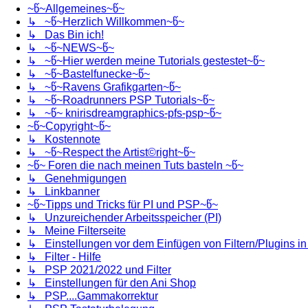
~წ~Allgemeines~წ~
↳ ~წ~Herzlich Willkommen~წ~
↳ Das Bin ich!
↳ ~წ~NEWS~წ~
↳ ~წ~Hier werden meine Tutorials gestestet~წ~
↳ ~წ~Bastelfunecke~წ~
↳ ~წ~Ravens Grafikgarten~წ~
↳ ~წ~Roadrunners PSP Tutorials~წ~
↳ ~წ~ knirisdreamgraphics-pfs-psp~წ~
~წ~Copyright~წ~
↳ Kostennote
↳ ~წ~Respect the Artist©right~წ~
~წ~ Foren die nach meinen Tuts basteln ~წ~
↳ Genehmigungen
↳ Linkbanner
~წ~Tipps und Tricks für PI und PSP~წ~
↳ Unzureichender Arbeitsspeicher (PI)
↳ Meine Filterseite
↳ Einstellungen vor dem Einfügen von Filtern/Plugins i
↳ Filter - Hilfe
↳ PSP 2021/2022 und Filter
↳ Einstellungen für den Ani Shop
↳ PSP....Gammakorrektur