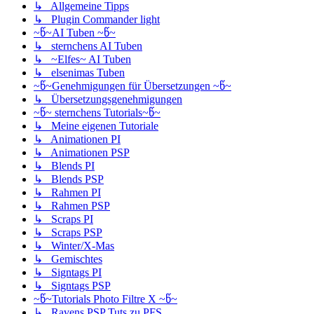
↳ Allgemeine Tipps
↳ Plugin Commander light
~წ~AI Tuben ~წ~
↳ sternchens AI Tuben
↳ ~Elfes~ AI Tuben
↳ elsenimas Tuben
~წ~Genehmigungen für Übersetzungen ~წ~
↳ Übersetzungsgenehmigungen
~წ~ sternchens Tutorials~წ~
↳ Meine eigenen Tutoriale
↳ Animationen PI
↳ Animationen PSP
↳ Blends PI
↳ Blends PSP
↳ Rahmen PI
↳ Rahmen PSP
↳ Scraps PI
↳ Scraps PSP
↳ Winter/X-Mas
↳ Gemischtes
↳ Signtags PI
↳ Signtags PSP
~წ~Tutorials Photo Filtre X ~წ~
↳ Ravens PSP Tuts zu PFS