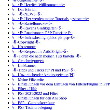
~წ~Allgemeines~წ~
↳ ~წ~Herzlich Willkommen~წ~
↳ Das Bin ich!
↳ ~წ~NEWS~წ~
↳ ~წ~Hier werden meine Tutorials gestestet~წ~
↳ ~წ~Bastelfunecke~წ~
↳ ~წ~Ravens Grafikgarten~წ~
↳ ~წ~Roadrunners PSP Tutorials~წ~
↳ ~წ~ knirisdreamgraphics-pfs-psp~წ~
~წ~Copyright~წ~
↳ Kostennote
↳ ~წ~Respect the Artist©right~წ~
~წ~ Foren die nach meinen Tuts basteln ~წ~
↳ Genehmigungen
↳ Linkbanner
~წ~Tipps und Tricks für PI und PSP~წ~
↳ Unzureichender Arbeitsspeicher (PI)
↳ Meine Filterseite
↳ Einstellungen vor dem Einfügen von Filtern/Plugins in PI/
↳ Filter - Hilfe
↳ PSP 2021/2022 und Filter
↳ Einstellungen für den Ani Shop
↳ PSP....Gammakorrektur
↳ PSP Tastaturbelegung