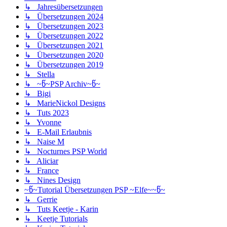
↳ Jahresübersetzungen
↳ Übersetzungen 2024
↳ Übersetzungen 2023
↳ Übersetzungen 2022
↳ Übersetzungen 2021
↳ Übersetzungen 2020
↳ Übersetzungen 2019
↳ Stella
↳ ~წ~PSP Archiv~წ~
↳ Bigi
↳ MarieNickol Designs
↳ Tuts 2023
↳ Yvonne
↳ E-Mail Erlaubnis
↳ Naise M
↳ Nocturnes PSP World
↳ Aliciar
↳ France
↳ Nines Design
~წ~Tutorial Übersetzungen PSP ~Elfe~~წ~
↳ Gerrie
↳ Tuts Keetje - Karin
↳ Keetje Tutorials