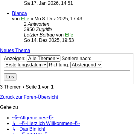
Sa 17. Jan 2026, 14:51
Bianca
von
Elfe
»
Mo 8. Dez 2025, 17:43
2
Antworten
3950
Zugriffe
Letzter Beitrag
von
Elfe
So 14. Dez 2025, 19:53
Neues Thema
Anzeigen:
Sortiere nach:
Richtung:
3 Themen • Seite
1
von
1
Zurück zur Foren-Übersicht
Gehe zu
~წ~Allgemeines~წ~
↳ ~წ~Herzlich Willkommen~წ~
↳ Das Bin ich!