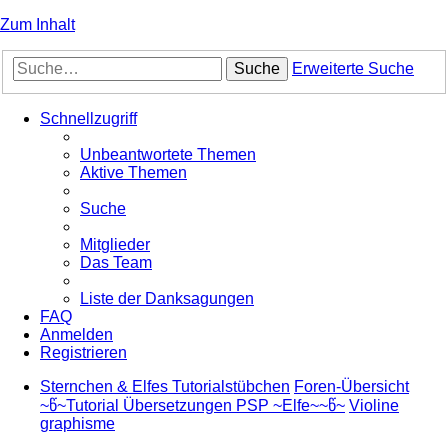
Zum Inhalt
Suche
Erweiterte Suche
Schnellzugriff
Unbeantwortete Themen
Aktive Themen
Suche
Mitglieder
Das Team
Liste der Danksagungen
FAQ
Anmelden
Registrieren
Sternchen & Elfes Tutorialstübchen
Foren-Übersicht
~წ~Tutorial Übersetzungen PSP ~Elfe~~წ~
Violine
graphisme