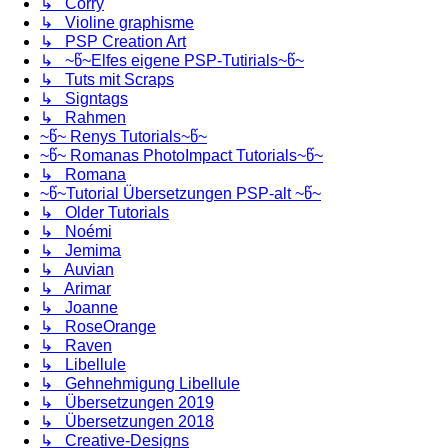
↳ Corry
↳ Violine graphisme
↳ PSP Creation Art
↳ ~წ~Elfes eigene PSP-Tutirials~წ~
↳ Tuts mit Scraps
↳ Signtags
↳ Rahmen
~წ~ Renys Tutorials~წ~
~წ~ Romanas PhotoImpact Tutorials~წ~
↳ Romana
~წ~Tutorial Übersetzungen PSP-alt ~წ~
↳ Older Tutorials
↳ Noémi
↳ Jemima
↳ Auvian
↳ Arimar
↳ Joanne
↳ RoseOrange
↳ Raven
↳ Libellule
↳ Gehnehmigung Libellule
↳ Übersetzungen 2019
↳ Übersetzungen 2018
↳ Creative-Designs