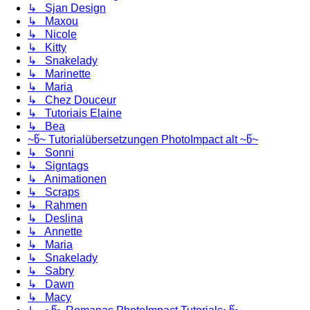
↳ Sjan Design
↳ Maxou
↳ Nicole
↳ Kitty
↳ Snakelady
↳ Marinette
↳ Maria
↳ Chez Douceur
↳ Tutoriais Elaine
↳ Bea
~წ~ Tutorialübersetzungen PhotoImpact alt ~წ~
↳ Sonni
↳ Signtags
↳ Animationen
↳ Scraps
↳ Rahmen
↳ Deslina
↳ Annette
↳ Maria
↳ Snakelady
↳ Sabry
↳ Dawn
↳ Macy