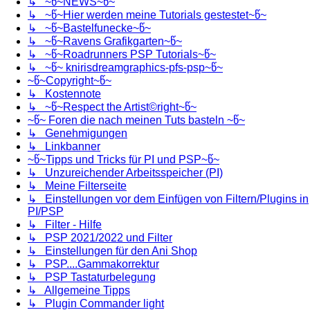
↳ ~წ~NEWS~წ~
↳ ~წ~Hier werden meine Tutorials gestestet~წ~
↳ ~წ~Bastelfunecke~წ~
↳ ~წ~Ravens Grafikgarten~წ~
↳ ~წ~Roadrunners PSP Tutorials~წ~
↳ ~წ~ knirisdreamgraphics-pfs-psp~წ~
~წ~Copyright~წ~
↳ Kostennote
↳ ~წ~Respect the Artist©right~წ~
~წ~ Foren die nach meinen Tuts basteln ~წ~
↳ Genehmigungen
↳ Linkbanner
~წ~Tipps und Tricks für PI und PSP~წ~
↳ Unzureichender Arbeitsspeicher (PI)
↳ Meine Filterseite
↳ Einstellungen vor dem Einfügen von Filtern/Plugins in
PI/PSP
↳ Filter - Hilfe
↳ PSP 2021/2022 und Filter
↳ Einstellungen für den Ani Shop
↳ PSP....Gammakorrektur
↳ PSP Tastaturbelegung
↳ Allgemeine Tipps
↳ Plugin Commander light