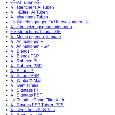
~წ~AI Tuben ~წ~
↳ sternchens AI Tuben
↳ ~Elfes~ AI Tuben
↳ elsenimas Tuben
~წ~Genehmigungen für Übersetzungen ~წ~
↳ Übersetzungsgenehmigungen
~წ~ sternchens Tutorials~წ~
↳ Meine eigenen Tutoriale
↳ Animationen PI
↳ Animationen PSP
↳ Blends PI
↳ Blends PSP
↳ Rahmen PI
↳ Rahmen PSP
↳ Scraps PI
↳ Scraps PSP
↳ Winter/X-Mas
↳ Gemischtes
↳ Signtags PI
↳ Signtags PSP
~წ~Tutorials Photo Filtre X ~წ~
↳ Ravens PSP Tuts zu PFS
↳ sternchens PFS Tuts
↳ Sandcreations