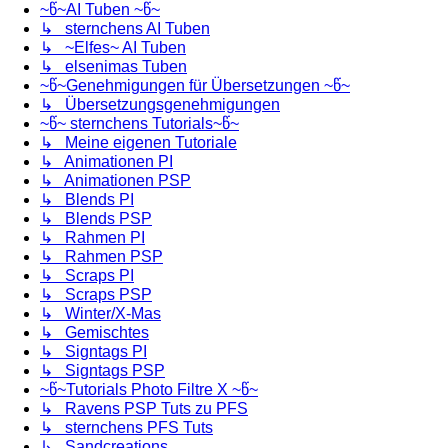
~წ~AI Tuben ~წ~
↳ sternchens AI Tuben
↳ ~Elfes~ AI Tuben
↳ elsenimas Tuben
~წ~Genehmigungen für Übersetzungen ~წ~
↳ Übersetzungsgenehmigungen
~წ~ sternchens Tutorials~წ~
↳ Meine eigenen Tutoriale
↳ Animationen PI
↳ Animationen PSP
↳ Blends PI
↳ Blends PSP
↳ Rahmen PI
↳ Rahmen PSP
↳ Scraps PI
↳ Scraps PSP
↳ Winter/X-Mas
↳ Gemischtes
↳ Signtags PI
↳ Signtags PSP
~წ~Tutorials Photo Filtre X ~წ~
↳ Ravens PSP Tuts zu PFS
↳ sternchens PFS Tuts
↳ Sandcreations