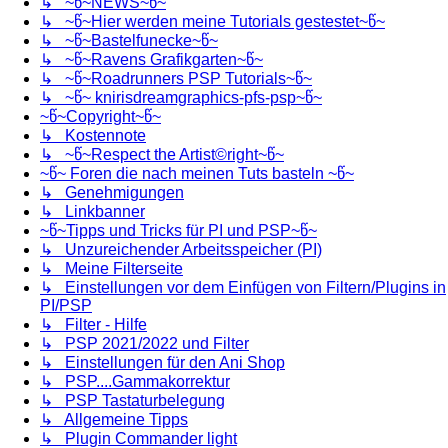
↳ ~წ~NEWS~წ~
↳ ~წ~Hier werden meine Tutorials gestestet~წ~
↳ ~წ~Bastelfunecke~წ~
↳ ~წ~Ravens Grafikgarten~წ~
↳ ~წ~Roadrunners PSP Tutorials~წ~
↳ ~წ~ knirisdreamgraphics-pfs-psp~წ~
~წ~Copyright~წ~
↳ Kostennote
↳ ~წ~Respect the Artist©right~წ~
~წ~ Foren die nach meinen Tuts basteln ~წ~
↳ Genehmigungen
↳ Linkbanner
~წ~Tipps und Tricks für PI und PSP~წ~
↳ Unzureichender Arbeitsspeicher (PI)
↳ Meine Filterseite
↳ Einstellungen vor dem Einfügen von Filtern/Plugins in
PI/PSP
↳ Filter - Hilfe
↳ PSP 2021/2022 und Filter
↳ Einstellungen für den Ani Shop
↳ PSP....Gammakorrektur
↳ PSP Tastaturbelegung
↳ Allgemeine Tipps
↳ Plugin Commander light