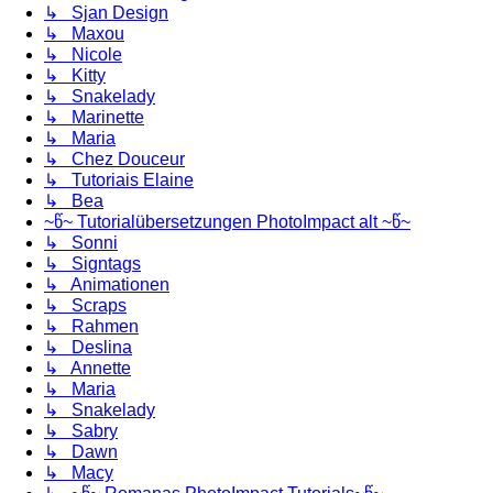
↳ Sjan Design
↳ Maxou
↳ Nicole
↳ Kitty
↳ Snakelady
↳ Marinette
↳ Maria
↳ Chez Douceur
↳ Tutoriais Elaine
↳ Bea
~წ~ Tutorialübersetzungen PhotoImpact alt ~წ~
↳ Sonni
↳ Signtags
↳ Animationen
↳ Scraps
↳ Rahmen
↳ Deslina
↳ Annette
↳ Maria
↳ Snakelady
↳ Sabry
↳ Dawn
↳ Macy