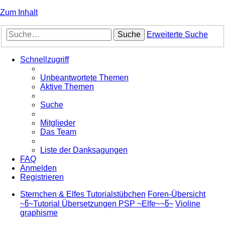
Zum Inhalt
Suche
Erweiterte Suche
Schnellzugriff
Unbeantwortete Themen
Aktive Themen
Suche
Mitglieder
Das Team
Liste der Danksagungen
FAQ
Anmelden
Registrieren
Sternchen & Elfes Tutorialstübchen
Foren-Übersicht
~წ~Tutorial Übersetzungen PSP ~Elfe~~წ~
Violine
graphisme