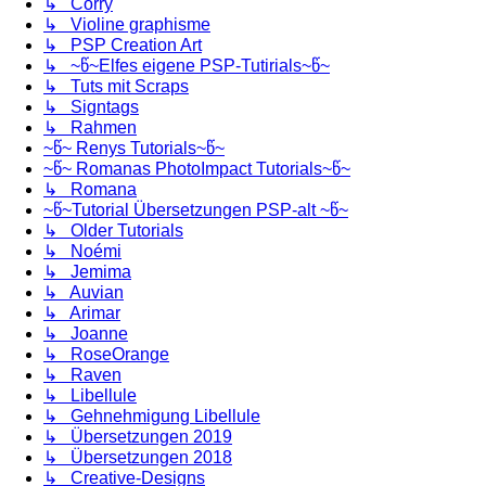
↳ Corry
↳ Violine graphisme
↳ PSP Creation Art
↳ ~წ~Elfes eigene PSP-Tutirials~წ~
↳ Tuts mit Scraps
↳ Signtags
↳ Rahmen
~წ~ Renys Tutorials~წ~
~წ~ Romanas PhotoImpact Tutorials~წ~
↳ Romana
~წ~Tutorial Übersetzungen PSP-alt ~წ~
↳ Older Tutorials
↳ Noémi
↳ Jemima
↳ Auvian
↳ Arimar
↳ Joanne
↳ RoseOrange
↳ Raven
↳ Libellule
↳ Gehnehmigung Libellule
↳ Übersetzungen 2019
↳ Übersetzungen 2018
↳ Creative-Designs