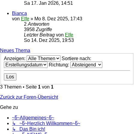
Sa 17. Jan 2026, 14:51
Bianca
von
Elfe
»
Mo 8. Dez 2025, 17:43
2
Antworten
3958
Zugriffe
Letzter Beitrag
von
Elfe
So 14. Dez 2025, 19:53
Neues Thema
Anzeigen:
Sortiere nach:
Richtung:
3 Themen • Seite
1
von
1
Zurück zur Foren-Übersicht
Gehe zu
~წ~Allgemeines~წ~
↳ ~წ~Herzlich Willkommen~წ~
↳ Das Bin ich!