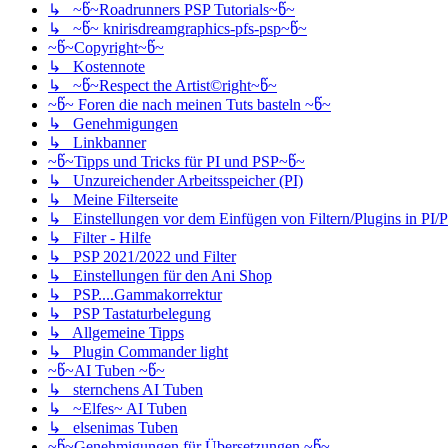
↳ ~წ~Roadrunners PSP Tutorials~წ~
↳ ~წ~ knirisdreamgraphics-pfs-psp~წ~
~წ~Copyright~წ~
↳ Kostennote
↳ ~წ~Respect the Artist©right~წ~
~წ~ Foren die nach meinen Tuts basteln ~წ~
↳ Genehmigungen
↳ Linkbanner
~წ~Tipps und Tricks für PI und PSP~წ~
↳ Unzureichender Arbeitsspeicher (PI)
↳ Meine Filterseite
↳ Einstellungen vor dem Einfügen von Filtern/Plugins in PI/
↳ Filter - Hilfe
↳ PSP 2021/2022 und Filter
↳ Einstellungen für den Ani Shop
↳ PSP....Gammakorrektur
↳ PSP Tastaturbelegung
↳ Allgemeine Tipps
↳ Plugin Commander light
~წ~AI Tuben ~წ~
↳ sternchens AI Tuben
↳ ~Elfes~ AI Tuben
↳ elsenimas Tuben
~წ~Genehmigungen für Übersetzungen ~წ~