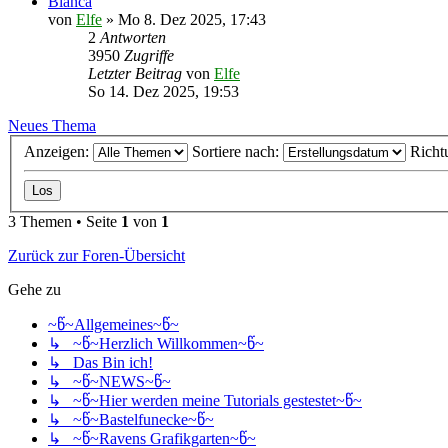
Bianca
von
Elfe
»
Mo 8. Dez 2025, 17:43
2
Antworten
3950
Zugriffe
Letzter Beitrag
von
Elfe
So 14. Dez 2025, 19:53
Neues Thema
Anzeigen:
Sortiere nach:
Richt
3 Themen • Seite
1
von
1
Zurück zur Foren-Übersicht
Gehe zu
~წ~Allgemeines~წ~
↳ ~წ~Herzlich Willkommen~წ~
↳ Das Bin ich!
↳ ~წ~NEWS~წ~
↳ ~წ~Hier werden meine Tutorials gestestet~წ~
↳ ~წ~Bastelfunecke~წ~
↳ ~წ~Ravens Grafikgarten~წ~