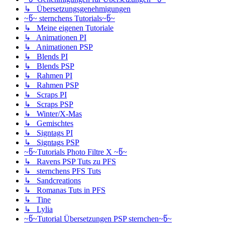
↳ Übersetzungsgenehmigungen
~წ~ sternchens Tutorials~წ~
↳ Meine eigenen Tutoriale
↳ Animationen PI
↳ Animationen PSP
↳ Blends PI
↳ Blends PSP
↳ Rahmen PI
↳ Rahmen PSP
↳ Scraps PI
↳ Scraps PSP
↳ Winter/X-Mas
↳ Gemischtes
↳ Signtags PI
↳ Signtags PSP
~წ~Tutorials Photo Filtre X ~წ~
↳ Ravens PSP Tuts zu PFS
↳ sternchens PFS Tuts
↳ Sandcreations
↳ Romanas Tuts in PFS
↳ Tine
↳ Lylia
~წ~Tutorial Übersetzungen PSP sternchen~წ~