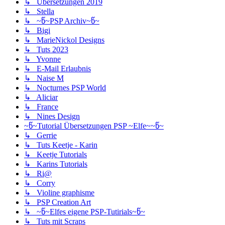
↳ Übersetzungen 2019
↳ Stella
↳ ~წ~PSP Archiv~წ~
↳ Bigi
↳ MarieNickol Designs
↳ Tuts 2023
↳ Yvonne
↳ E-Mail Erlaubnis
↳ Naise M
↳ Nocturnes PSP World
↳ Aliciar
↳ France
↳ Nines Design
~წ~Tutorial Übersetzungen PSP ~Elfe~~წ~
↳ Gerrie
↳ Tuts Keetje - Karin
↳ Keetje Tutorials
↳ Karins Tutorials
↳ Ri@
↳ Corry
↳ Violine graphisme
↳ PSP Creation Art
↳ ~წ~Elfes eigene PSP-Tutirials~წ~
↳ Tuts mit Scraps