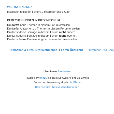
r
f
e
e
a
e
g
i
o
i
WER IST ONLINE?
t
f
n
t
Mitglieder in diesem Forum: 0 Mitglieder und 1 Gast
r
r
f
e
e
a
g
t
f
BERECHTIGUNGEN IN DIESEM FORUM
n
Du
darfst
neue Themen in diesem Forum erstellen.
e
e
Du
darfst
Antworten zu Themen in diesem Forum erstellen.
Du darfst deine Beiträge in diesem Forum
nicht
ändern.
n
Du darfst deine Beiträge in diesem Forum
nicht
löschen.
Du darfst
keine
Dateianhänge in diesem Forum erstellen.
Sternchen & Elfes Tutorialstübchen
Foren-Übersicht
Mitglieder
Alle Coo
*
Sunflower
Sternchen
Powered by
phpBB
® Forum Software © phpBB Limited
Deutsche Übersetzung durch
phpBB.de
Datenschutz
|
Nutzungsbedingungen