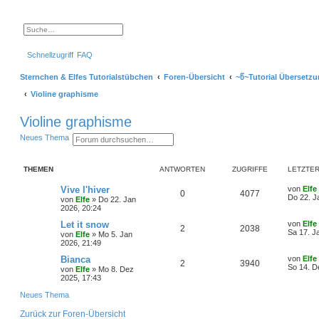
S
E
u
r
c
w
Schnellzugriff
FAQ
h
e
e
i
t
Sternchen & Elfes Tutorialstübchen
Foren-Übersicht
~წ~Tutorial Übersetz
e
r
Violine graphisme
t
e
S
Violine graphisme
u
c
S
E
Neues Thema
h
u
r
e
c
w
h
e
THEMEN
ANTWORTEN
ZUGRIFFE
LETZTER
e
i
t
e
L
Vive l'hiver
von
Elfe
A
Z
0
4077
r
e
Do 22. J
von
Elfe
»
Do 22. Jan
t
t
2026, 20:24
n
u
e
z
S
t
L
Let it snow
von
Elfe
A
Z
2
2038
t
g
u
e
e
Sa 17. J
von
Elfe
»
Mo 5. Jan
c
r
t
2026, 21:49
n
u
h
w
r
B
z
e
e
t
L
Bianca
von
Elfe
A
Z
2
3940
t
g
i
e
o
i
e
So 14. D
von
Elfe
»
Mo 8. Dez
t
r
t
2025, 17:43
n
u
r
w
r
B
z
r
f
a
e
t
Neues Thema
t
g
g
i
e
o
i
t
f
t
r
Zurück zur Foren-Übersicht
r
w
r
B