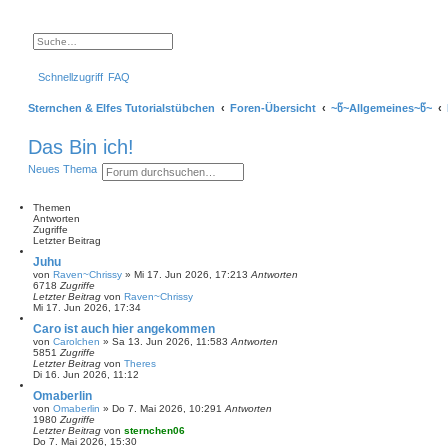
S
E
u
r
c
w
Schnellzugriff
FAQ
h
e
e
i
t
Sternchen & Elfes Tutorialstübchen
Foren-Übersicht
~წ~Allgemeines~წ~
e
r
t
Das Bin ich!
e
S
S
E
Neues Thema
u
u
r
c
c
w
h
h
e
e
Themen
e
i
Antworten
t
Zugriffe
e
Letzter Beitrag
r
Juhu
t
von
Raven~Chrissy
»
Mi 17. Jun 2026, 17:21
3
Antworten
e
6718
Zugriffe
S
Letzter Beitrag
von
Raven~Chrissy
u
Mi 17. Jun 2026, 17:34
c
h
Caro ist auch hier angekommen
e
von
Carolchen
»
Sa 13. Jun 2026, 11:58
3
Antworten
5851
Zugriffe
Letzter Beitrag
von
Theres
Di 16. Jun 2026, 11:12
Omaberlin
von
Omaberlin
»
Do 7. Mai 2026, 10:29
1
Antworten
1980
Zugriffe
Letzter Beitrag
von
sternchen06
Do 7. Mai 2026, 15:30