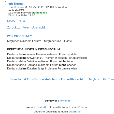
ich Theres
von
Theres
»
Mo 13. Apr 2026, 12:48
1
Antworten
1743
Zugriffe
Letzter Beitrag
von
sternchen06
Di 14. Apr 2026, 21:06
Neues Thema
Zurück zur Foren-Übersicht
WER IST ONLINE?
Mitglieder in diesem Forum: 0 Mitglieder und 3 Gäste
BERECHTIGUNGEN IN DIESEM FORUM
Du darfst
keine
neuen Themen in diesem Forum erstellen.
Du darfst
keine
Antworten zu Themen in diesem Forum erstellen.
Du darfst deine Beiträge in diesem Forum
nicht
ändern.
Du darfst deine Beiträge in diesem Forum
nicht
löschen.
Du darfst
keine
Dateianhänge in diesem Forum erstellen.
Sternchen & Elfes Tutorialstübchen
Foren-Übersicht
Mitglieder
Alle Coo
*
Sunflower
Sternchen
Powered by
phpBB
® Forum Software © phpBB Limited
Deutsche Übersetzung durch
phpBB.de