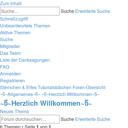
Zum Inhalt
Suche
Erweiterte Suche
Schnellzugriff
Unbeantwortete Themen
Aktive Themen
Suche
Mitglieder
Das Team
Liste der Danksagungen
FAQ
Anmelden
Registrieren
Sternchen & Elfes Tutorialstübchen
Foren-Übersicht
~წ~Allgemeines~წ~
~წ~Herzlich Willkommen~წ~
~წ~Herzlich Willkommen~წ~
Neues Thema
Suche
Erweiterte Suche
6 Themen • Seite
1
von
1