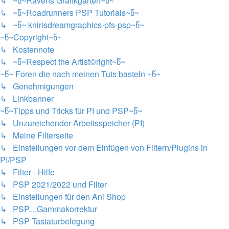
↳ ~წ~Ravens Grafikgarten~წ~
↳ ~წ~Roadrunners PSP Tutorials~წ~
↳ ~წ~ knirisdreamgraphics-pfs-psp~წ~
~წ~Copyright~წ~
↳ Kostennote
↳ ~წ~Respect the Artist©right~წ~
~წ~ Foren die nach meinen Tuts basteln ~წ~
↳ Genehmigungen
↳ Linkbanner
~წ~Tipps und Tricks für PI und PSP~წ~
↳ Unzureichender Arbeitsspeicher (PI)
↳ Meine Filterseite
↳ Einstellungen vor dem Einfügen von Filtern/Plugins in
PI/PSP
↳ Filter - Hilfe
↳ PSP 2021/2022 und Filter
↳ Einstellungen für den Ani Shop
↳ PSP....Gammakorrektur
↳ PSP Tastaturbelegung