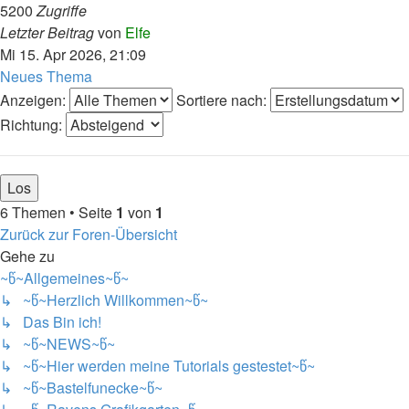
5200
Zugriffe
Letzter Beitrag
von
Elfe
Mi 15. Apr 2026, 21:09
Neues Thema
Anzeigen:
Sortiere nach:
Richtung:
6 Themen • Seite
1
von
1
Zurück zur Foren-Übersicht
Gehe zu
~წ~Allgemeines~წ~
↳ ~წ~Herzlich Willkommen~წ~
↳ Das Bin ich!
↳ ~წ~NEWS~წ~
↳ ~წ~Hier werden meine Tutorials gestestet~წ~
↳ ~წ~Bastelfunecke~წ~