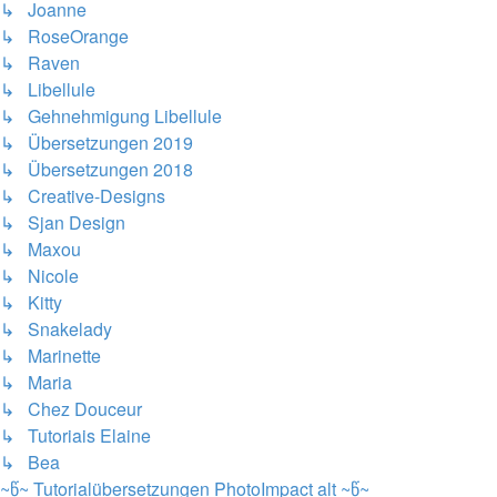
↳ Joanne
↳ RoseOrange
↳ Raven
↳ Libellule
↳ Gehnehmigung Libellule
↳ Übersetzungen 2019
↳ Übersetzungen 2018
↳ Creative-Designs
↳ Sjan Design
↳ Maxou
↳ Nicole
↳ Kitty
↳ Snakelady
↳ Marinette
↳ Maria
↳ Chez Douceur
↳ Tutoriais Elaine
↳ Bea
~წ~ Tutorialübersetzungen PhotoImpact alt ~წ~