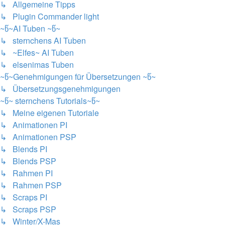
↳ Allgemeine Tipps
↳ Plugin Commander light
~წ~AI Tuben ~წ~
↳ sternchens AI Tuben
↳ ~Elfes~ AI Tuben
↳ elsenimas Tuben
~წ~Genehmigungen für Übersetzungen ~წ~
↳ Übersetzungsgenehmigungen
~წ~ sternchens Tutorials~წ~
↳ Meine eigenen Tutoriale
↳ Animationen PI
↳ Animationen PSP
↳ Blends PI
↳ Blends PSP
↳ Rahmen PI
↳ Rahmen PSP
↳ Scraps PI
↳ Scraps PSP
↳ Winter/X-Mas