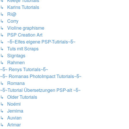
↳ Keetje Tutorials
↳ Karins Tutorials
↳ Ri@
↳ Corry
↳ Violine graphisme
↳ PSP Creation Art
↳ ~წ~Elfes eigene PSP-Tutirials~წ~
↳ Tuts mit Scraps
↳ Signtags
↳ Rahmen
~წ~ Renys Tutorials~წ~
~წ~ Romanas PhotoImpact Tutorials~წ~
↳ Romana
~წ~Tutorial Übersetzungen PSP-alt ~წ~
↳ Older Tutorials
↳ Noémi
↳ Jemima
↳ Auvian
↳ Arimar