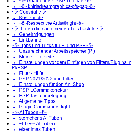
↳ ~წ~Roadrunners PSP Tutorials~წ~
↳ ~წ~ knirisdreamgraphics-pfs-psp~წ~
~წ~Copyright~წ~
↳ Kostennote
↳ ~წ~Respect the Artist©right~წ~
~წ~ Foren die nach meinen Tuts basteln ~წ~
↳ Genehmigungen
↳ Linkbanner
~წ~Tipps und Tricks für PI und PSP~წ~
↳ Unzureichender Arbeitsspeicher (PI)
↳ Meine Filterseite
↳ Einstellungen vor dem Einfügen von Filtern/Plugins in
PI/PSP
↳ Filter - Hilfe
↳ PSP 2021/2022 und Filter
↳ Einstellungen für den Ani Shop
↳ PSP....Gammakorrektur
↳ PSP Tastaturbelegung
↳ Allgemeine Tipps
↳ Plugin Commander light
~წ~AI Tuben ~წ~
↳ sternchens AI Tuben
↳ ~Elfes~ AI Tuben
↳ elsenimas Tuben