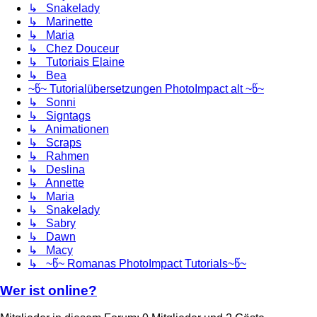
↳ Snakelady
↳ Marinette
↳ Maria
↳ Chez Douceur
↳ Tutoriais Elaine
↳ Bea
~წ~ Tutorialübersetzungen PhotoImpact alt ~წ~
↳ Sonni
↳ Signtags
↳ Animationen
↳ Scraps
↳ Rahmen
↳ Deslina
↳ Annette
↳ Maria
↳ Snakelady
↳ Sabry
↳ Dawn
↳ Macy
↳ ~წ~ Romanas PhotoImpact Tutorials~წ~
Wer ist online?