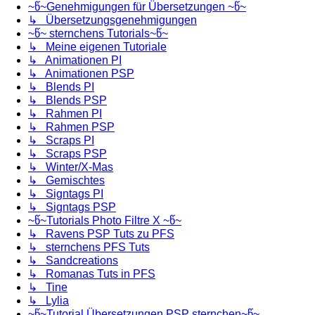
~წ~Genehmigungen für Übersetzungen ~წ~
↳ Übersetzungsgenehmigungen
~წ~ sternchens Tutorials~წ~
↳ Meine eigenen Tutoriale
↳ Animationen PI
↳ Animationen PSP
↳ Blends PI
↳ Blends PSP
↳ Rahmen PI
↳ Rahmen PSP
↳ Scraps PI
↳ Scraps PSP
↳ Winter/X-Mas
↳ Gemischtes
↳ Signtags PI
↳ Signtags PSP
~წ~Tutorials Photo Filtre X ~წ~
↳ Ravens PSP Tuts zu PFS
↳ sternchens PFS Tuts
↳ Sandcreations
↳ Romanas Tuts in PFS
↳ Tine
↳ Lylia
~წ~Tutorial Übersetzungen PSP sternchen~წ~