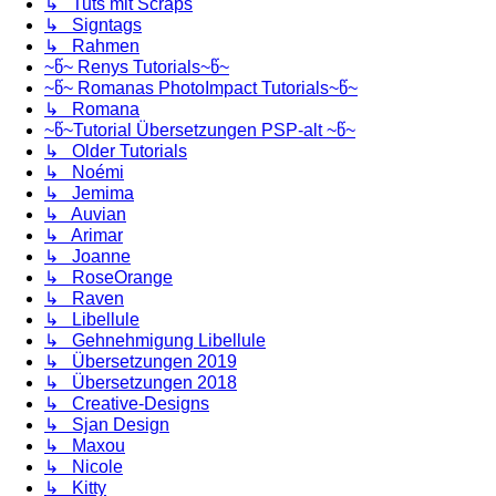
↳ Tuts mit Scraps
↳ Signtags
↳ Rahmen
~წ~ Renys Tutorials~წ~
~წ~ Romanas PhotoImpact Tutorials~წ~
↳ Romana
~წ~Tutorial Übersetzungen PSP-alt ~წ~
↳ Older Tutorials
↳ Noémi
↳ Jemima
↳ Auvian
↳ Arimar
↳ Joanne
↳ RoseOrange
↳ Raven
↳ Libellule
↳ Gehnehmigung Libellule
↳ Übersetzungen 2019
↳ Übersetzungen 2018
↳ Creative-Designs
↳ Sjan Design
↳ Maxou
↳ Nicole
↳ Kitty