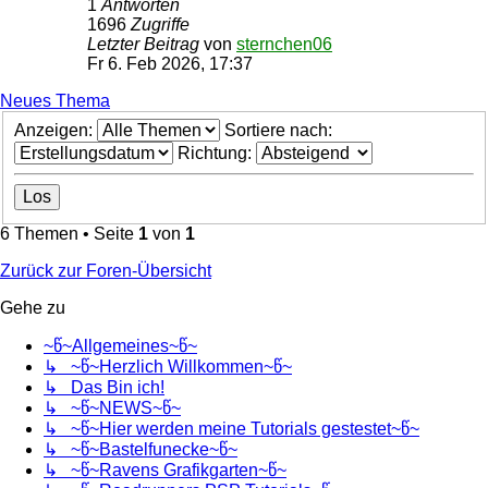
1
Antworten
1696
Zugriffe
Letzter Beitrag
von
sternchen06
Fr 6. Feb 2026, 17:37
Neues Thema
Anzeigen:
Sortiere nach:
Richtung:
6 Themen • Seite
1
von
1
Zurück zur Foren-Übersicht
Gehe zu
~წ~Allgemeines~წ~
↳ ~წ~Herzlich Willkommen~წ~
↳ Das Bin ich!
↳ ~წ~NEWS~წ~
↳ ~წ~Hier werden meine Tutorials gestestet~წ~
↳ ~წ~Bastelfunecke~წ~
↳ ~წ~Ravens Grafikgarten~წ~