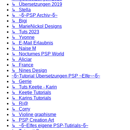
↳ Übersetzungen 2019
↳ Stella
↳ ~წ~PSP Archiv~წ~
↳ Bigi
↳ MarieNickol Designs
↳ Tuts 2023
↳ Yvonne
↳ E-Mail Erlaubnis
↳ Naise M
↳ Nocturnes PSP World
↳ Aliciar
↳ France
↳ Nines Design
~წ~Tutorial Übersetzungen PSP ~Elfe~~წ~
↳ Gerrie
↳ Tuts Keetje - Karin
↳ Keetje Tutorials
↳ Karins Tutorials
↳ Ri@
↳ Corry
↳ Violine graphisme
↳ PSP Creation Art
↳ ~წ~Elfes eigene PSP-Tutirials~წ~