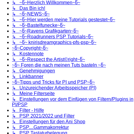
↳ ~წ~Herzlich Willkommen~წ~
↳ Das Bin ich!
↳ ~წ~NEWS~წ~
↳ ~წ~Hier werden meine Tutorials gestestet~წ~
↳ ~წ~Bastelfunecke~წ~
↳ ~წ~Ravens Grafikgarten~წ~
↳ ~წ~Roadrunners PSP Tutorials~წ~
↳ ~წ~ knirisdreamgraphics-pfs-psp~წ~
~წ~Copyright~წ~
↳ Kostennote
↳ ~წ~Respect the Artist©right~წ~
~წ~ Foren die nach meinen Tuts basteln ~წ~
↳ Genehmigungen
↳ Linkbanner
~წ~Tipps und Tricks für PI und PSP~წ~
↳ Unzureichender Arbeitsspeicher (PI)
↳ Meine Filterseite
↳ Einstellungen vor dem Einfügen von Filtern/Plugins in
PI/PSP
↳ Filter - Hilfe
↳ PSP 2021/2022 und Filter
↳ Einstellungen für den Ani Shop
↳ PSP....Gammakorrektur
↳ PSP Tastaturbelegung