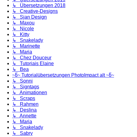
↳ Übersetzungen 2018
↳ Creative-Designs
↳ Sjan Design
↳ Maxou
↳ Nicole
↳ Kitty
↳ Snakelady
↳ Marinette
↳ Maria
↳ Chez Douceur
↳ Tutoriais Elaine
↳ Bea
~წ~ Tutorialübersetzungen PhotoImpact alt ~წ~
↳ Sonni
↳ Signtags
↳ Animationen
↳ Scraps
↳ Rahmen
↳ Deslina
↳ Annette
↳ Maria
↳ Snakelady
↳ Sabry