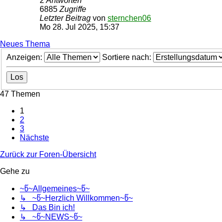
2
Antworten
6885
Zugriffe
Letzter Beitrag
von
sternchen06
Mo 28. Jul 2025, 15:37
Neues Thema
Anzeigen:
Sortiere nach:
47 Themen
1
2
3
Nächste
Zurück zur Foren-Übersicht
Gehe zu
~წ~Allgemeines~წ~
↳ ~წ~Herzlich Willkommen~წ~
↳ Das Bin ich!
↳ ~წ~NEWS~წ~