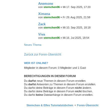
Anemone
von
sternchen06
»
Mi 17. Sep 2025, 17:20
Ximena
von
sternchen06
»
Fr 29. Aug 2025, 21:58
Zack
von
sternchen06
»
Mi 10. Sep 2025, 18:18
Viva
von
sternchen06
»
Mi 16. Jul 2025, 18:54
Neues Thema
Zurück zur Foren-Übersicht
WER IST ONLINE?
Mitglieder in diesem Forum: 0 Mitglieder und 1 Gast
BERECHTIGUNGEN IN DIESEM FORUM
Du
darfst
neue Themen in diesem Forum erstellen.
Du
darfst
Antworten zu Themen in diesem Forum erstellen.
Du darfst deine Beiträge in diesem Forum
nicht
ändern.
Du darfst deine Beiträge in diesem Forum
nicht
löschen.
Du darfst
keine
Dateianhänge in diesem Forum erstellen.
Sternchen & Elfes Tutorialstübchen
Foren-Übersicht