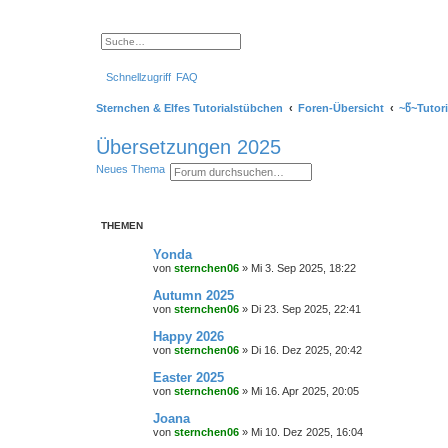
S
E
u
r
c
w
Schnellzugriff
FAQ
h
e
e
i
t
Sternchen & Elfes Tutorialstübchen
Foren-Übersicht
~წ~Tutor
e
r
t
Übersetzungen 2025
e
S
S
E
Neues Thema
u
u
r
c
c
w
h
h
e
e
e
i
THEMEN
t
e
r
Yonda
t
von
sternchen06
»
Mi 3. Sep 2025, 18:22
e
S
Autumn 2025
u
von
sternchen06
»
Di 23. Sep 2025, 22:41
c
h
Happy 2026
e
von
sternchen06
»
Di 16. Dez 2025, 20:42
Easter 2025
von
sternchen06
»
Mi 16. Apr 2025, 20:05
Joana
von
sternchen06
»
Mi 10. Dez 2025, 16:04