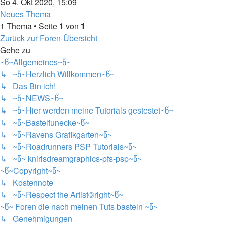
So 4. Okt 2020, 15:09
Neues Thema
1 Thema • Seite
1
von
1
Zurück zur Foren-Übersicht
Gehe zu
~წ~Allgemeines~წ~
↳ ~წ~Herzlich Willkommen~წ~
↳ Das Bin ich!
↳ ~წ~NEWS~წ~
↳ ~წ~Hier werden meine Tutorials gestestet~წ~
↳ ~წ~Bastelfunecke~წ~
↳ ~წ~Ravens Grafikgarten~წ~
↳ ~წ~Roadrunners PSP Tutorials~წ~
↳ ~წ~ knirisdreamgraphics-pfs-psp~წ~
~წ~Copyright~წ~
↳ Kostennote
↳ ~წ~Respect the Artist©right~წ~
~წ~ Foren die nach meinen Tuts basteln ~წ~
↳ Genehmigungen