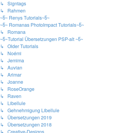
↳ Signtags
↳ Rahmen
~წ~ Renys Tutorials~წ~
~წ~ Romanas PhotoImpact Tutorials~წ~
↳ Romana
~წ~Tutorial Übersetzungen PSP-alt ~წ~
↳ Older Tutorials
↳ Noémi
↳ Jemima
↳ Auvian
↳ Arimar
↳ Joanne
↳ RoseOrange
↳ Raven
↳ Libellule
↳ Gehnehmigung Libellule
↳ Übersetzungen 2019
↳ Übersetzungen 2018
↳ Creative-Designs