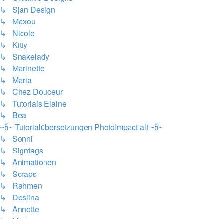
↳ Sjan Design
↳ Maxou
↳ Nicole
↳ Kitty
↳ Snakelady
↳ Marinette
↳ Maria
↳ Chez Douceur
↳ Tutoriais Elaine
↳ Bea
~წ~ Tutorialübersetzungen PhotoImpact alt ~წ~
↳ Sonni
↳ Signtags
↳ Animationen
↳ Scraps
↳ Rahmen
↳ Deslina
↳ Annette