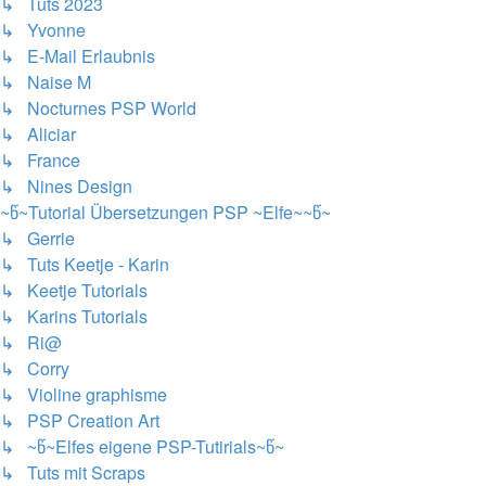
↳ Tuts 2023
↳ Yvonne
↳ E-Mail Erlaubnis
↳ Naise M
↳ Nocturnes PSP World
↳ Aliciar
↳ France
↳ Nines Design
~წ~Tutorial Übersetzungen PSP ~Elfe~~წ~
↳ Gerrie
↳ Tuts Keetje - Karin
↳ Keetje Tutorials
↳ Karins Tutorials
↳ Ri@
↳ Corry
↳ Violine graphisme
↳ PSP Creation Art
↳ ~წ~Elfes eigene PSP-Tutirials~წ~
↳ Tuts mit Scraps