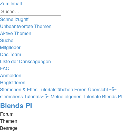
Zum Inhalt
Erweiterte
Suche
Suche
Schnellzugriff
Unbeantwortete Themen
Aktive Themen
Suche
Mitglieder
Das Team
Liste der Danksagungen
FAQ
Anmelden
Registrieren
Sternchen & Elfes Tutorialstübchen
Foren-Übersicht
~წ~
sternchens Tutorials~წ~
Meine eigenen Tutoriale
Blends PI
Blends PI
Forum
Themen
Beiträge