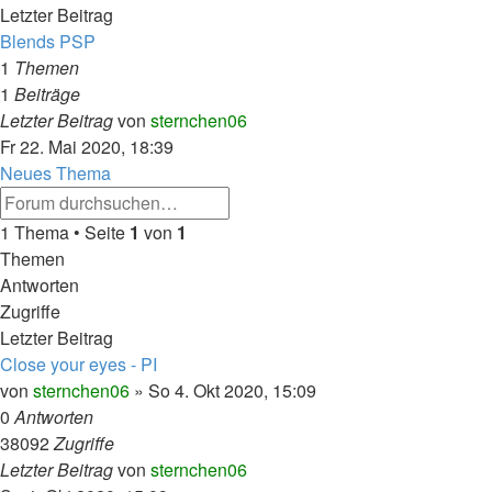
Letzter Beitrag
Blends PSP
1
Themen
1
Beiträge
Neuester
Letzter Beitrag
von
sternchen06
Beitrag
Fr 22. Mai 2020, 18:39
Neues Thema
Erweiterte
Suche
Suche
1 Thema • Seite
1
von
1
Themen
Antworten
Zugriffe
Letzter Beitrag
Close your eyes - PI
von
sternchen06
»
So 4. Okt 2020, 15:09
0
Antworten
38092
Zugriffe
Letzter Beitrag
von
sternchen06