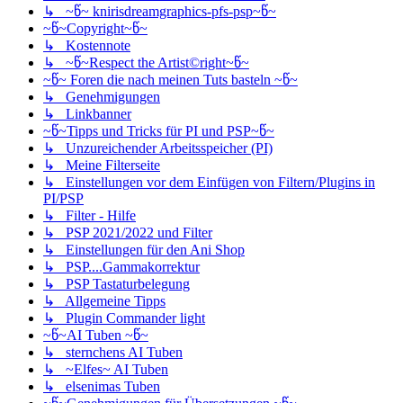
↳ ~წ~ knirisdreamgraphics-pfs-psp~წ~
~წ~Copyright~წ~
↳ Kostennote
↳ ~წ~Respect the Artist©right~წ~
~წ~ Foren die nach meinen Tuts basteln ~წ~
↳ Genehmigungen
↳ Linkbanner
~წ~Tipps und Tricks für PI und PSP~წ~
↳ Unzureichender Arbeitsspeicher (PI)
↳ Meine Filterseite
↳ Einstellungen vor dem Einfügen von Filtern/Plugins in
PI/PSP
↳ Filter - Hilfe
↳ PSP 2021/2022 und Filter
↳ Einstellungen für den Ani Shop
↳ PSP....Gammakorrektur
↳ PSP Tastaturbelegung
↳ Allgemeine Tipps
↳ Plugin Commander light
~წ~AI Tuben ~წ~
↳ sternchens AI Tuben
↳ ~Elfes~ AI Tuben
↳ elsenimas Tuben