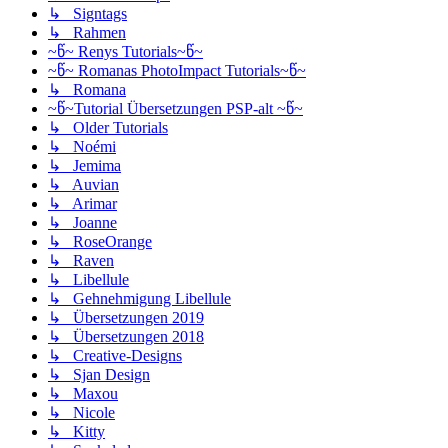
↳ Signtags
↳ Rahmen
~წ~ Renys Tutorials~წ~
~წ~ Romanas PhotoImpact Tutorials~წ~
↳ Romana
~წ~Tutorial Übersetzungen PSP-alt ~წ~
↳ Older Tutorials
↳ Noémi
↳ Jemima
↳ Auvian
↳ Arimar
↳ Joanne
↳ RoseOrange
↳ Raven
↳ Libellule
↳ Gehnehmigung Libellule
↳ Übersetzungen 2019
↳ Übersetzungen 2018
↳ Creative-Designs
↳ Sjan Design
↳ Maxou
↳ Nicole
↳ Kitty