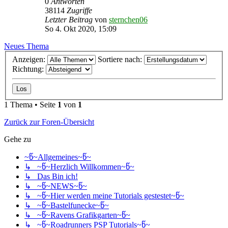
0
Antworten
38114
Zugriffe
Letzter Beitrag
von
sternchen06
So 4. Okt 2020, 15:09
Neues Thema
Anzeigen:
Sortiere nach:
Richtung:
1 Thema • Seite
1
von
1
Zurück zur Foren-Übersicht
Gehe zu
~წ~Allgemeines~წ~
↳ ~წ~Herzlich Willkommen~წ~
↳ Das Bin ich!
↳ ~წ~NEWS~წ~
↳ ~წ~Hier werden meine Tutorials gestestet~წ~
↳ ~წ~Bastelfunecke~წ~
↳ ~წ~Ravens Grafikgarten~წ~
↳ ~წ~Roadrunners PSP Tutorials~წ~