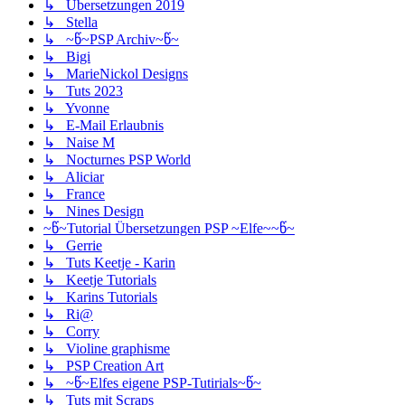
↳ Übersetzungen 2019
↳ Stella
↳ ~წ~PSP Archiv~წ~
↳ Bigi
↳ MarieNickol Designs
↳ Tuts 2023
↳ Yvonne
↳ E-Mail Erlaubnis
↳ Naise M
↳ Nocturnes PSP World
↳ Aliciar
↳ France
↳ Nines Design
~წ~Tutorial Übersetzungen PSP ~Elfe~~წ~
↳ Gerrie
↳ Tuts Keetje - Karin
↳ Keetje Tutorials
↳ Karins Tutorials
↳ Ri@
↳ Corry
↳ Violine graphisme
↳ PSP Creation Art
↳ ~წ~Elfes eigene PSP-Tutirials~წ~
↳ Tuts mit Scraps