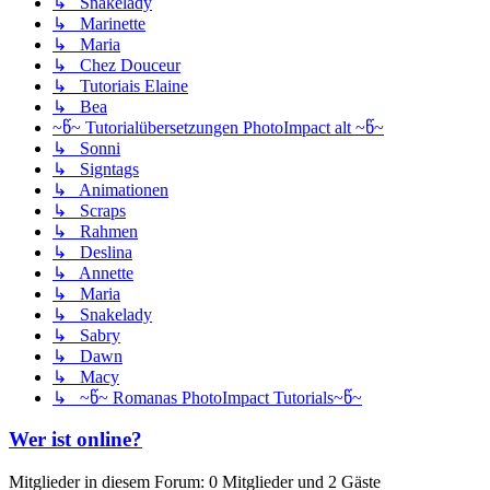
↳ Snakelady
↳ Marinette
↳ Maria
↳ Chez Douceur
↳ Tutoriais Elaine
↳ Bea
~წ~ Tutorialübersetzungen PhotoImpact alt ~წ~
↳ Sonni
↳ Signtags
↳ Animationen
↳ Scraps
↳ Rahmen
↳ Deslina
↳ Annette
↳ Maria
↳ Snakelady
↳ Sabry
↳ Dawn
↳ Macy
↳ ~წ~ Romanas PhotoImpact Tutorials~წ~
Wer ist online?
Mitglieder in diesem Forum: 0 Mitglieder und 2 Gäste