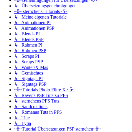
~წ~Genehmigungen für Übersetzungen ~წ~
↳ Übersetzungsgenehmigungen
~წ~ sternchens Tutorials~წ~
↳ Meine eigenen Tutoriale
↳ Animationen PI
↳ Animationen PSP
↳ Blends PI
↳ Blends PSP
↳ Rahmen PI
↳ Rahmen PSP
↳ Scraps PI
↳ Scraps PSP
↳ Winter/X-Mas
↳ Gemischtes
↳ Signtags PI
↳ Signtags PSP
~წ~Tutorials Photo Filtre X ~წ~
↳ Ravens PSP Tuts zu PFS
↳ sternchens PFS Tuts
↳ Sandcreations
↳ Romanas Tuts in PFS
↳ Tine
↳ Lylia
~წ~Tutorial Übersetzungen PSP sternchen~წ~