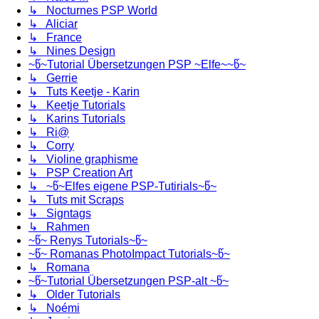
↳ Nocturnes PSP World
↳ Aliciar
↳ France
↳ Nines Design
~წ~Tutorial Übersetzungen PSP ~Elfe~~წ~
↳ Gerrie
↳ Tuts Keetje - Karin
↳ Keetje Tutorials
↳ Karins Tutorials
↳ Ri@
↳ Corry
↳ Violine graphisme
↳ PSP Creation Art
↳ ~წ~Elfes eigene PSP-Tutirials~წ~
↳ Tuts mit Scraps
↳ Signtags
↳ Rahmen
~წ~ Renys Tutorials~წ~
~წ~ Romanas PhotoImpact Tutorials~წ~
↳ Romana
~წ~Tutorial Übersetzungen PSP-alt ~წ~
↳ Older Tutorials
↳ Noémi