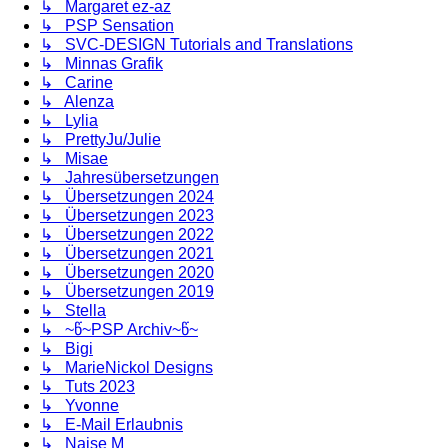
↳ Margaret ez-az
↳ PSP Sensation
↳ SVC-DESIGN Tutorials and Translations
↳ Minnas Grafik
↳ Carine
↳ Alenza
↳ Lylia
↳ PrettyJu/Julie
↳ Misae
↳ Jahresübersetzungen
↳ Übersetzungen 2024
↳ Übersetzungen 2023
↳ Übersetzungen 2022
↳ Übersetzungen 2021
↳ Übersetzungen 2020
↳ Übersetzungen 2019
↳ Stella
↳ ~წ~PSP Archiv~წ~
↳ Bigi
↳ MarieNickol Designs
↳ Tuts 2023
↳ Yvonne
↳ E-Mail Erlaubnis
↳ Naise M