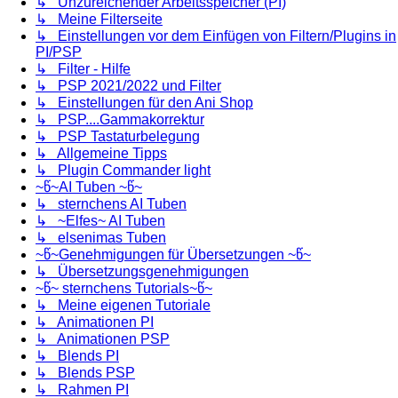
↳ Unzureichender Arbeitsspeicher (PI)
↳ Meine Filterseite
↳ Einstellungen vor dem Einfügen von Filtern/Plugins in
PI/PSP
↳ Filter - Hilfe
↳ PSP 2021/2022 und Filter
↳ Einstellungen für den Ani Shop
↳ PSP....Gammakorrektur
↳ PSP Tastaturbelegung
↳ Allgemeine Tipps
↳ Plugin Commander light
~წ~AI Tuben ~წ~
↳ sternchens AI Tuben
↳ ~Elfes~ AI Tuben
↳ elsenimas Tuben
~წ~Genehmigungen für Übersetzungen ~წ~
↳ Übersetzungsgenehmigungen
~წ~ sternchens Tutorials~წ~
↳ Meine eigenen Tutoriale
↳ Animationen PI
↳ Animationen PSP
↳ Blends PI
↳ Blends PSP
↳ Rahmen PI