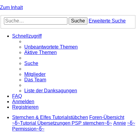
Zum Inhalt
Suche
Erweiterte Suche
Schnellzugriff
Unbeantwortete Themen
Aktive Themen
Suche
Mitglieder
Das Team
Liste der Danksagungen
FAQ
Anmelden
Registrieren
Sternchen & Elfes Tutorialstübchen
Foren-Übersicht
~წ~Tutorial Übersetzungen PSP sternchen~წ~
Annie
~წ~
Permission~წ~