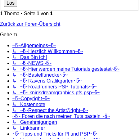
1 Thema • Seite
1
von
1
Zurück zur Foren-Übersicht
Gehe zu
~წ~Allgemeines~წ~
↳ ~წ~Herzlich Willkommen~წ~
↳ Das Bin ich!
↳ ~წ~NEWS~წ~
↳ ~წ~Hier werden meine Tutorials gestestet~წ~
↳ ~წ~Bastelfunecke~წ~
↳ ~წ~Ravens Grafikgarten~წ~
↳ ~წ~Roadrunners PSP Tutorials~წ~
↳ ~წ~ knirisdreamgraphics-pfs-psp~წ~
~წ~Copyright~წ~
↳ Kostennote
↳ ~წ~Respect the Artist©right~წ~
~წ~ Foren die nach meinen Tuts basteln ~წ~
↳ Genehmigungen
↳ Linkbanner
~წ~Tipps und Tricks für PI und PSP~წ~