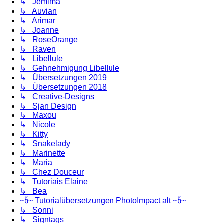
↳ Jemima
↳ Auvian
↳ Arimar
↳ Joanne
↳ RoseOrange
↳ Raven
↳ Libellule
↳ Gehnehmigung Libellule
↳ Übersetzungen 2019
↳ Übersetzungen 2018
↳ Creative-Designs
↳ Sjan Design
↳ Maxou
↳ Nicole
↳ Kitty
↳ Snakelady
↳ Marinette
↳ Maria
↳ Chez Douceur
↳ Tutoriais Elaine
↳ Bea
~წ~ Tutorialübersetzungen PhotoImpact alt ~წ~
↳ Sonni
↳ Signtags