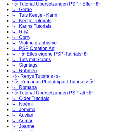
~წ~Tutorial Übersetzungen PSP ~Elfe~~წ~
↳ Gerrie
↳ Tuts Keetje - Karin
↳ Keetje Tutorials
↳ Karins Tutorials
↳ Ri@
↳ Corry
↳ Violine graphisme
↳ PSP Creation Art
↳ ~წ~Elfes eigene PSP-Tutirials~წ~
↳ Tuts mit Scraps
↳ Signtags
↳ Rahmen
~წ~ Renys Tutorials~წ~
~წ~ Romanas PhotoImpact Tutorials~წ~
↳ Romana
~წ~Tutorial Übersetzungen PSP-alt ~წ~
↳ Older Tutorials
↳ Noémi
↳ Jemima
↳ Auvian
↳ Arimar
↳ Joanne