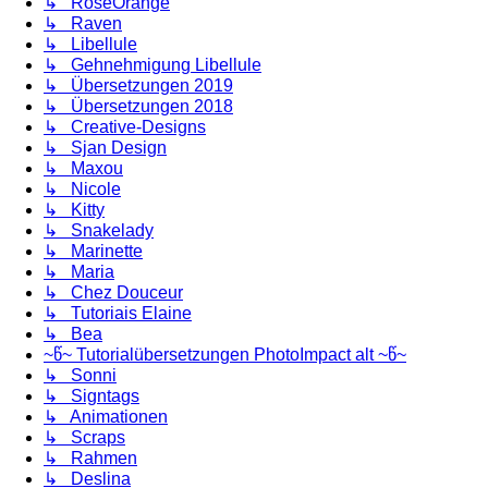
↳ RoseOrange
↳ Raven
↳ Libellule
↳ Gehnehmigung Libellule
↳ Übersetzungen 2019
↳ Übersetzungen 2018
↳ Creative-Designs
↳ Sjan Design
↳ Maxou
↳ Nicole
↳ Kitty
↳ Snakelady
↳ Marinette
↳ Maria
↳ Chez Douceur
↳ Tutoriais Elaine
↳ Bea
~წ~ Tutorialübersetzungen PhotoImpact alt ~წ~
↳ Sonni
↳ Signtags
↳ Animationen
↳ Scraps
↳ Rahmen
↳ Deslina