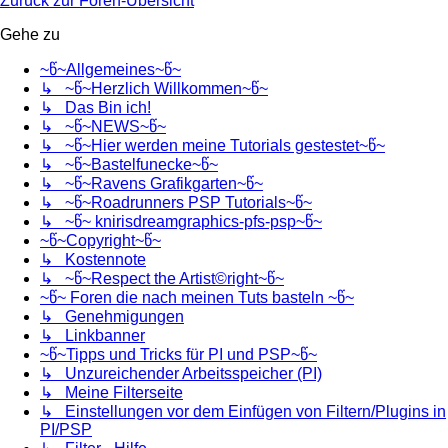
Zurück zur Foren-Übersicht
Gehe zu
~წ~Allgemeines~წ~
↳ ~წ~Herzlich Willkommen~წ~
↳ Das Bin ich!
↳ ~წ~NEWS~წ~
↳ ~წ~Hier werden meine Tutorials gestestet~წ~
↳ ~წ~Bastelfunecke~წ~
↳ ~წ~Ravens Grafikgarten~წ~
↳ ~წ~Roadrunners PSP Tutorials~წ~
↳ ~წ~ knirisdreamgraphics-pfs-psp~წ~
~წ~Copyright~წ~
↳ Kostennote
↳ ~წ~Respect the Artist©right~წ~
~წ~ Foren die nach meinen Tuts basteln ~წ~
↳ Genehmigungen
↳ Linkbanner
~წ~Tipps und Tricks für PI und PSP~წ~
↳ Unzureichender Arbeitsspeicher (PI)
↳ Meine Filterseite
↳ Einstellungen vor dem Einfügen von Filtern/Plugins in
PI/PSP