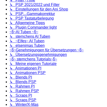
↳ Filter - Hilfe
↳ PSP 2021/2022 und Filter
↳ Einstellungen für den Ani Shop
↳ PSP....Gammakorrektur
↳ PSP Tastaturbelegung
↳ Allgemeine Tipps
↳ Plugin Commander light
~წ~AI Tuben ~წ~
↳ sternchens AI Tuben
↳ ~Elfes~ AI Tuben
↳ elsenimas Tuben
~წ~Genehmigungen für Übersetzungen ~წ~
↳ Übersetzungsgenehmigungen
~წ~ sternchens Tutorials~წ~
↳ Meine eigenen Tutoriale
↳ Animationen PI
↳ Animationen PSP
↳ Blends PI
↳ Blends PSP
↳ Rahmen PI
↳ Rahmen PSP
↳ Scraps PI
↳ Scraps PSP
↳ Winter/X-Mas