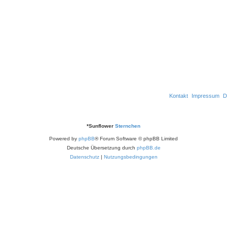
w
n
r
e
o
t
n
r
e
t
n
e
n
Kontakt
Impressum
D
*
Sunflower
Sternchen
Powered by
phpBB
® Forum Software © phpBB Limited
Deutsche Übersetzung durch
phpBB.de
Datenschutz
|
Nutzungsbedingungen