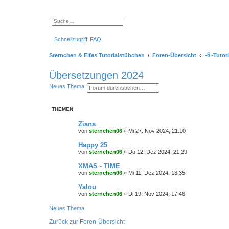
S
E
u
r
c
w
Schnellzugriff
FAQ
h
e
e
i
t
Sternchen & Elfes Tutorialstübchen
Foren-Übersicht
~წ~Tutor
e
r
t
Übersetzungen 2024
e
S
S
E
Neues Thema
u
u
r
c
c
w
h
h
e
e
THEMEN
e
i
t
e
Ziana
r
von
sternchen06
»
Mi 27. Nov 2024, 21:10
t
e
Happy 25
S
von
sternchen06
»
Do 12. Dez 2024, 21:29
u
c
XMAS - TIME
h
e
von
sternchen06
»
Mi 11. Dez 2024, 18:35
Yalou
von
sternchen06
»
Di 19. Nov 2024, 17:46
Neues Thema
Zurück zur Foren-Übersicht