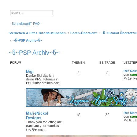
S
E
u
r
c
w
Schnellzugriff
FAQ
h
e
e
i
t
Sternchen & Elfes Tutorialstübchen
Foren-Übersicht
~წ~Tutorial Übersetz
e
r
~წ~PSP Archiv~წ~
t
e
S
~წ~PSP Archiv~წ~
u
c
h
e
FORUM
THEMEN
BEITRÄGE
LETZTER
L
Bigi
Re: Nail
T
B
3
8
e
von
ste
Danke Bigi das ich
t
Mi 19. F
deine PFS Tutorials in
h
e
z
PSP umschreiben darf
t
e
i
e
r
m
t
B
e
i
e
r
t
r
n
ä
L
MarieNickol
Re: Mer
T
B
18
32
a
e
von
ste
Designs
g
t
g
Mo 6. Ja
Thank you for letting me
h
e
z
translate your tutorials
t
e
into German.
e
i
e
r