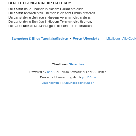
h
BERECHTIGUNGEN IN DIESEM FORUM
e
Du
darfst
neue Themen in diesem Forum erstellen.
Du
darfst
Antworten zu Themen in diesem Forum erstellen.
Du darfst deine Beiträge in diesem Forum
nicht
ändern.
Du darfst deine Beiträge in diesem Forum
nicht
löschen.
Du darfst
keine
Dateianhänge in diesem Forum erstellen.
Sternchen & Elfes Tutorialstübchen
Foren-Übersicht
Mitglieder
Alle Coo
*
Sunflower
Sternchen
Powered by
phpBB
® Forum Software © phpBB Limited
Deutsche Übersetzung durch
phpBB.de
Datenschutz
|
Nutzungsbedingungen