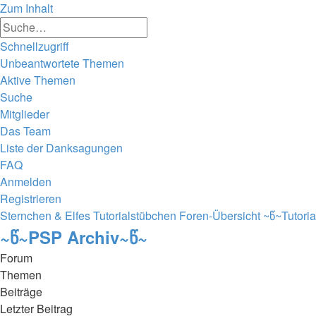
Zum Inhalt
Erweiterte
Suche
Suche
Schnellzugriff
Unbeantwortete Themen
Aktive Themen
Suche
Mitglieder
Das Team
Liste der Danksagungen
FAQ
Anmelden
Registrieren
Sternchen & Elfes Tutorialstübchen
Foren-Übersicht
~წ~Tutori
~წ~PSP Archiv~წ~
Forum
Themen
Beiträge
Letzter Beitrag