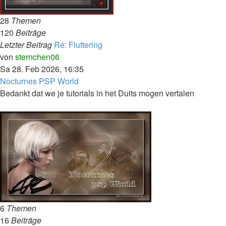
28
Themen
120
Beiträge
Letzter Beitrag
Re: Fluttering
Neuester
von
sternchen06
Beitrag
Sa 28. Feb 2026, 16:35
Nocturnes PSP World
Bedankt dat we je tutorials in het Duits mogen vertalen
6
Themen
16
Beiträge