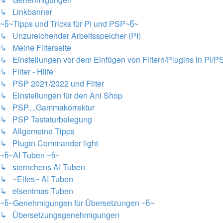
↳ Linkbanner
~წ~Tipps und Tricks für PI und PSP~წ~
↳ Unzureichender Arbeitsspeicher (PI)
↳ Meine Filterseite
↳ Einstellungen vor dem Einfügen von Filtern/Plugins in PI/P
↳ Filter - Hilfe
↳ PSP 2021/2022 und Filter
↳ Einstellungen für den Ani Shop
↳ PSP....Gammakorrektur
↳ PSP Tastaturbelegung
↳ Allgemeine Tipps
↳ Plugin Commander light
~წ~AI Tuben ~წ~
↳ sternchens AI Tuben
↳ ~Elfes~ AI Tuben
↳ elsenimas Tuben
~წ~Genehmigungen für Übersetzungen ~წ~
↳ Übersetzungsgenehmigungen