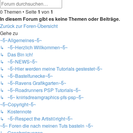
Erweiterte
Suche
Suche
0 Themen • Seite
1
von
1
In diesem Forum gibt es keine Themen oder Beiträge.
Zurück zur Foren-Übersicht
Gehe zu
~წ~Allgemeines~წ~
↳ ~წ~Herzlich Willkommen~წ~
↳ Das Bin ich!
↳ ~წ~NEWS~წ~
↳ ~წ~Hier werden meine Tutorials gestestet~წ~
↳ ~წ~Bastelfunecke~წ~
↳ ~წ~Ravens Grafikgarten~წ~
↳ ~წ~Roadrunners PSP Tutorials~წ~
↳ ~წ~ knirisdreamgraphics-pfs-psp~წ~
~წ~Copyright~წ~
↳ Kostennote
↳ ~წ~Respect the Artist©right~წ~
~წ~ Foren die nach meinen Tuts basteln ~წ~
↳ Genehmigungen