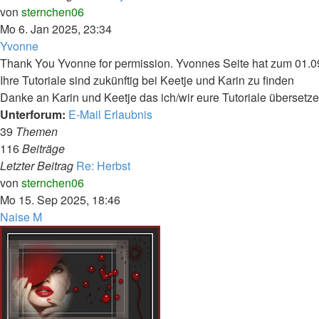
Neuester
von
sternchen06
Beitrag
Mo 6. Jan 2025, 23:34
Yvonne
Thank You Yvonne for permission. Yvonnes Seite hat zum 01.0
Ihre Tutoriale sind zukünftig bei Keetje und Karin zu finden
Danke an Karin und Keetje das ich/wir eure Tutoriale übersetz
Unterforum:
E-Mail Erlaubnis
39
Themen
116
Beiträge
Letzter Beitrag
Re: Herbst
Neuester
von
sternchen06
Beitrag
Mo 15. Sep 2025, 18:46
Naise M