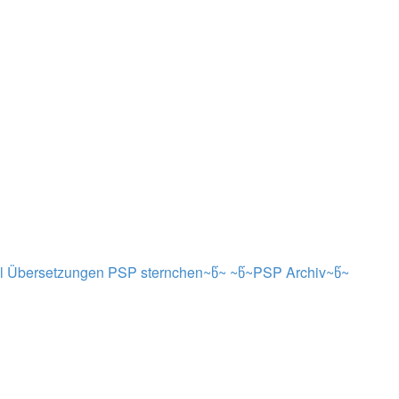
al Übersetzungen PSP sternchen~წ~
~წ~PSP Archiv~წ~