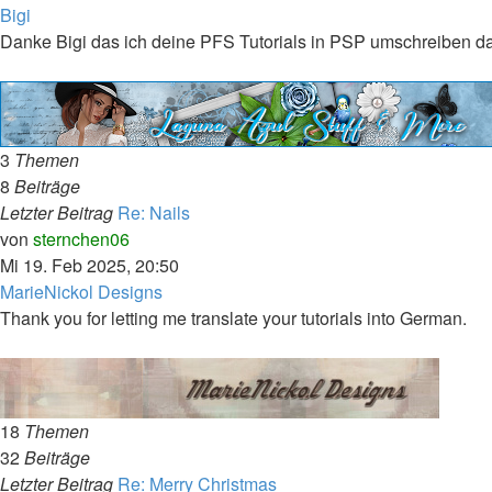
Bigi
Danke Bigi das ich deine PFS Tutorials in PSP umschreiben da
3
Themen
8
Beiträge
Letzter Beitrag
Re: Nails
Neuester
von
sternchen06
Beitrag
Mi 19. Feb 2025, 20:50
MarieNickol Designs
Thank you for letting me translate your tutorials into German.
18
Themen
32
Beiträge
Letzter Beitrag
Re: Merry Christmas