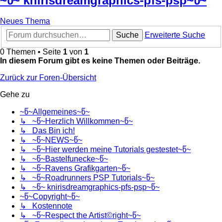
~წ~ knirisdreamgraphics-pfs-psp~წ~
Neues Thema
Suche
Erweiterte Suche
0 Themen • Seite
1
von
1
In diesem Forum gibt es keine Themen oder Beiträge.
Zurück zur Foren-Übersicht
Gehe zu
~წ~Allgemeines~წ~
↳ ~წ~Herzlich Willkommen~წ~
↳ Das Bin ich!
↳ ~წ~NEWS~წ~
↳ ~წ~Hier werden meine Tutorials gestestet~წ~
↳ ~წ~Bastelfunecke~წ~
↳ ~წ~Ravens Grafikgarten~წ~
↳ ~წ~Roadrunners PSP Tutorials~წ~
↳ ~წ~ knirisdreamgraphics-pfs-psp~წ~
~წ~Copyright~წ~
↳ Kostennote
↳ ~წ~Respect the Artist©right~წ~