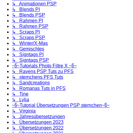
↳ Animationen PSP
↳ Blends PI
↳ Blends PSP
↳ Rahmen PI
↳ Rahmen PSP
↳ Scraps PI
↳ Scraps PSP
↳ Winter/X-Mas
↳ Gemischtes
↳ Signtags PI
↳ Signtags PSP
~წ~Tutorials Photo Filtre X ~წ~
↳ Ravens PSP Tuts zu PFS
↳ sternchens PFS Tuts
↳ Sandcreations
↳ Romanas Tuts in PFS
↳ Tine
↳ Lylia
~წ~Tutorial Übersetzungen PSP sternchen~წ~
↳ Virginia
↳ Jahresübersetzungen
↳ Übersetzungen 2023
↳ Übersetzungen 2022