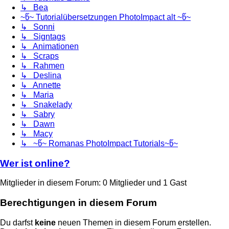
↳ Bea
~წ~ Tutorialübersetzungen PhotoImpact alt ~წ~
↳ Sonni
↳ Signtags
↳ Animationen
↳ Scraps
↳ Rahmen
↳ Deslina
↳ Annette
↳ Maria
↳ Snakelady
↳ Sabry
↳ Dawn
↳ Macy
↳ ~წ~ Romanas PhotoImpact Tutorials~წ~
Wer ist online?
Mitglieder in diesem Forum: 0 Mitglieder und 1 Gast
Berechtigungen in diesem Forum
Du darfst
keine
neuen Themen in diesem Forum erstellen.