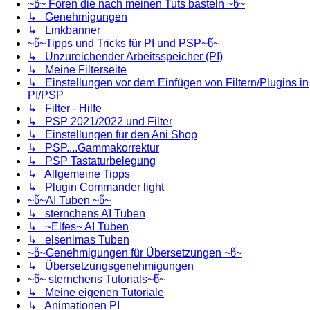
~წ~ Foren die nach meinen Tuts basteln ~წ~
↳ Genehmigungen
↳ Linkbanner
~წ~Tipps und Tricks für PI und PSP~წ~
↳ Unzureichender Arbeitsspeicher (PI)
↳ Meine Filterseite
↳ Einstellungen vor dem Einfügen von Filtern/Plugins in
PI/PSP
↳ Filter - Hilfe
↳ PSP 2021/2022 und Filter
↳ Einstellungen für den Ani Shop
↳ PSP....Gammakorrektur
↳ PSP Tastaturbelegung
↳ Allgemeine Tipps
↳ Plugin Commander light
~წ~AI Tuben ~წ~
↳ sternchens AI Tuben
↳ ~Elfes~ AI Tuben
↳ elsenimas Tuben
~წ~Genehmigungen für Übersetzungen ~წ~
↳ Übersetzungsgenehmigungen
~წ~ sternchens Tutorials~წ~
↳ Meine eigenen Tutoriale
↳ Animationen PI