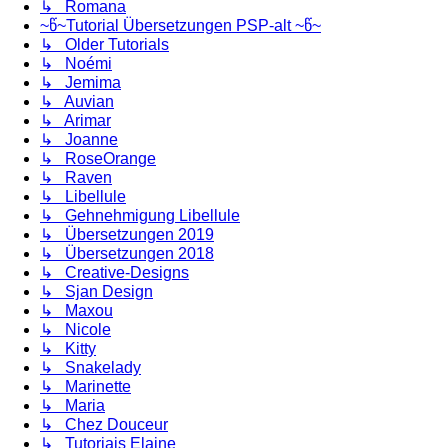
↳ Romana
~წ~Tutorial Übersetzungen PSP-alt ~წ~
↳ Older Tutorials
↳ Noémi
↳ Jemima
↳ Auvian
↳ Arimar
↳ Joanne
↳ RoseOrange
↳ Raven
↳ Libellule
↳ Gehnehmigung Libellule
↳ Übersetzungen 2019
↳ Übersetzungen 2018
↳ Creative-Designs
↳ Sjan Design
↳ Maxou
↳ Nicole
↳ Kitty
↳ Snakelady
↳ Marinette
↳ Maria
↳ Chez Douceur
↳ Tutoriais Elaine