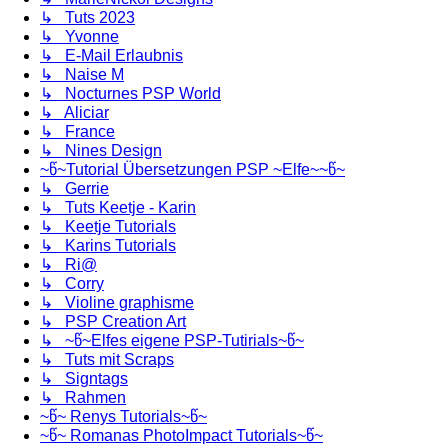
↳ Tuts 2023
↳ Yvonne
↳ E-Mail Erlaubnis
↳ Naise M
↳ Nocturnes PSP World
↳ Aliciar
↳ France
↳ Nines Design
~წ~Tutorial Übersetzungen PSP ~Elfe~~წ~
↳ Gerrie
↳ Tuts Keetje - Karin
↳ Keetje Tutorials
↳ Karins Tutorials
↳ Ri@
↳ Corry
↳ Violine graphisme
↳ PSP Creation Art
↳ ~წ~Elfes eigene PSP-Tutirials~წ~
↳ Tuts mit Scraps
↳ Signtags
↳ Rahmen
~წ~ Renys Tutorials~წ~
~წ~ Romanas PhotoImpact Tutorials~წ~