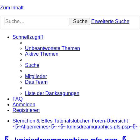
Zum Inhalt
Suche
Erweiterte Suche
Schnellzugriff
Unbeantwortete Themen
Aktive Themen
Suche
Mitglieder
Das Team
Liste der Danksagungen
FAQ
Anmelden
Registrieren
Sternchen & Elfes Tutorialstübchen
Foren-Übersicht
~წ~Allgemeines~წ~
~წ~ knirisdreamgraphics-pfs-psp~წ~