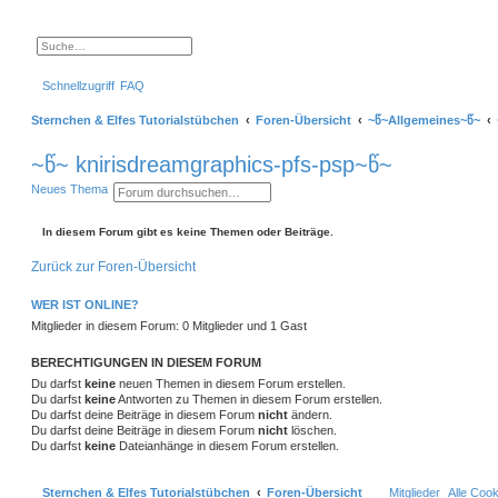
S
E
u
r
c
w
Schnellzugriff
FAQ
h
e
e
i
t
Sternchen & Elfes Tutorialstübchen
Foren-Übersicht
~წ~Allgemeines~წ~
e
r
t
~წ~ knirisdreamgraphics-pfs-psp~წ~
e
S
S
E
Neues Thema
u
u
r
c
c
w
h
e
h
e
In diesem Forum gibt es keine Themen oder Beiträge.
e
i
t
Zurück zur Foren-Übersicht
e
r
t
WER IST ONLINE?
e
S
Mitglieder in diesem Forum: 0 Mitglieder und 1 Gast
u
c
h
BERECHTIGUNGEN IN DIESEM FORUM
e
Du darfst
keine
neuen Themen in diesem Forum erstellen.
Du darfst
keine
Antworten zu Themen in diesem Forum erstellen.
Du darfst deine Beiträge in diesem Forum
nicht
ändern.
Du darfst deine Beiträge in diesem Forum
nicht
löschen.
Du darfst
keine
Dateianhänge in diesem Forum erstellen.
Sternchen & Elfes Tutorialstübchen
Foren-Übersicht
Mitglieder
Alle Coo