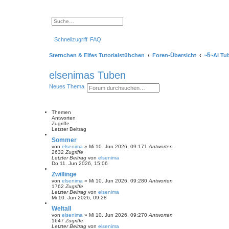
S
E
u
r
c
w
Schnellzugriff
FAQ
h
e
e
i
t
Sternchen & Elfes Tutorialstübchen
Foren-Übersicht
~წ~AI Tu
e
r
t
elsenimas Tuben
e
S
S
E
Neues Thema
u
u
r
c
c
w
h
h
e
e
e
i
Themen
t
Antworten
e
Zugriffe
r
Letzter Beitrag
t
Sommer
e
von
elsenima
»
Mi 10. Jun 2026, 09:17
1
Antworten
S
2632
Zugriffe
u
Letzter Beitrag
von
elsenima
c
Do 11. Jun 2026, 15:06
h
e
Zwillinge
von
elsenima
»
Mi 10. Jun 2026, 09:28
0
Antworten
1762
Zugriffe
Letzter Beitrag
von
elsenima
Mi 10. Jun 2026, 09:28
Weltall
von
elsenima
»
Mi 10. Jun 2026, 09:27
0
Antworten
1647
Zugriffe
Letzter Beitrag
von
elsenima