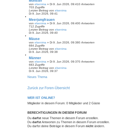
Monster
von
elsenima
»
Di 9. Jun 2026, 09:41
0
Antworten
703
Zugriffe
Letzter Beitrag
von
elsenima
Di 9. Jun 2026, 09:41
Meerjungfrauen
von
elsenima
»
Di 9. Jun 2026, 09:40
0
Antworten
712
Zugriffe
Letzter Beitrag
von
elsenima
Di 9. Jun 2026, 09:40
Mäuse
von
elsenima
»
Di 9. Jun 2026, 09:38
0
Antworten
684
Zugriffe
Letzter Beitrag
von
elsenima
Di 9. Jun 2026, 09:38
Männer
von
elsenima
»
Di 9. Jun 2026, 09:37
0
Antworten
683
Zugriffe
Letzter Beitrag
von
elsenima
Di 9. Jun 2026, 09:37
Neues Thema
Zurück zur Foren-Übersicht
WER IST ONLINE?
Mitglieder in diesem Forum: 0 Mitglieder und 2 Gäste
BERECHTIGUNGEN IN DIESEM FORUM
Du
darfst
neue Themen in diesem Forum erstellen.
Du
darfst
Antworten zu Themen in diesem Forum erstellen.
Du darfst deine Beiträge in diesem Forum
nicht
ändern.