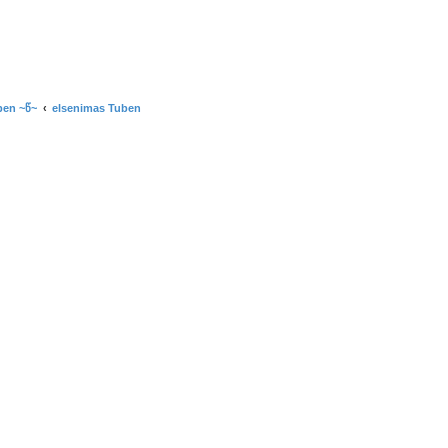
ben ~წ~
elsenimas Tuben