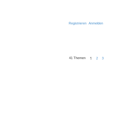
Registrieren
Anmelden
1
41 Themen
2
3
N
ä
c
h
s
t
e