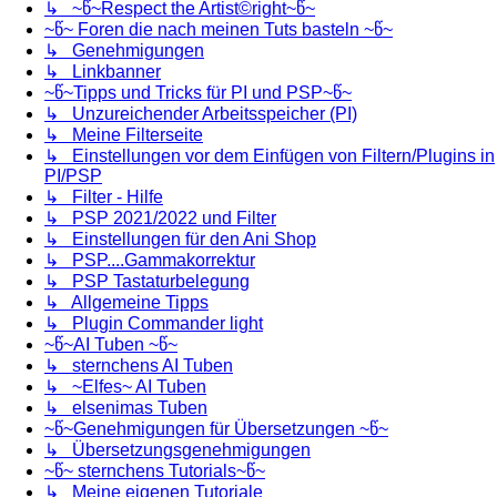
↳ ~წ~Respect the Artist©right~წ~
~წ~ Foren die nach meinen Tuts basteln ~წ~
↳ Genehmigungen
↳ Linkbanner
~წ~Tipps und Tricks für PI und PSP~წ~
↳ Unzureichender Arbeitsspeicher (PI)
↳ Meine Filterseite
↳ Einstellungen vor dem Einfügen von Filtern/Plugins in
PI/PSP
↳ Filter - Hilfe
↳ PSP 2021/2022 und Filter
↳ Einstellungen für den Ani Shop
↳ PSP....Gammakorrektur
↳ PSP Tastaturbelegung
↳ Allgemeine Tipps
↳ Plugin Commander light
~წ~AI Tuben ~წ~
↳ sternchens AI Tuben
↳ ~Elfes~ AI Tuben
↳ elsenimas Tuben
~წ~Genehmigungen für Übersetzungen ~წ~
↳ Übersetzungsgenehmigungen
~წ~ sternchens Tutorials~წ~
↳ Meine eigenen Tutoriale