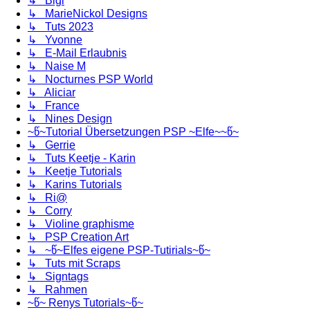
↳ Bigi
↳ MarieNickol Designs
↳ Tuts 2023
↳ Yvonne
↳ E-Mail Erlaubnis
↳ Naise M
↳ Nocturnes PSP World
↳ Aliciar
↳ France
↳ Nines Design
~წ~Tutorial Übersetzungen PSP ~Elfe~~წ~
↳ Gerrie
↳ Tuts Keetje - Karin
↳ Keetje Tutorials
↳ Karins Tutorials
↳ Ri@
↳ Corry
↳ Violine graphisme
↳ PSP Creation Art
↳ ~წ~Elfes eigene PSP-Tutirials~წ~
↳ Tuts mit Scraps
↳ Signtags
↳ Rahmen
~წ~ Renys Tutorials~წ~