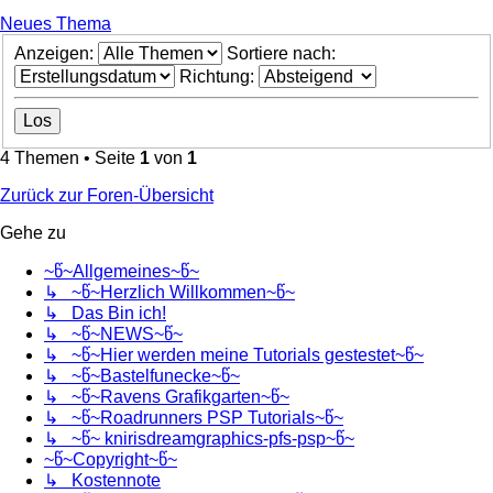
Neues Thema
Anzeigen:
Sortiere nach:
Richtung:
4 Themen • Seite
1
von
1
Zurück zur Foren-Übersicht
Gehe zu
~წ~Allgemeines~წ~
↳ ~წ~Herzlich Willkommen~წ~
↳ Das Bin ich!
↳ ~წ~NEWS~წ~
↳ ~წ~Hier werden meine Tutorials gestestet~წ~
↳ ~წ~Bastelfunecke~წ~
↳ ~წ~Ravens Grafikgarten~წ~
↳ ~წ~Roadrunners PSP Tutorials~წ~
↳ ~წ~ knirisdreamgraphics-pfs-psp~წ~
~წ~Copyright~წ~
↳ Kostennote