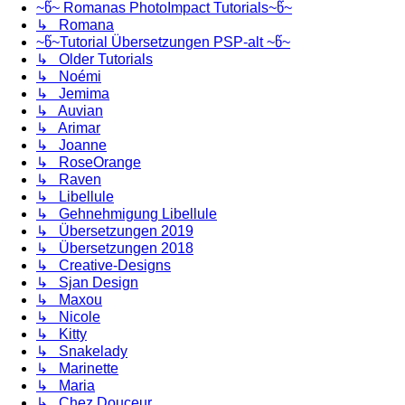
~წ~ Romanas PhotoImpact Tutorials~წ~
↳ Romana
~წ~Tutorial Übersetzungen PSP-alt ~წ~
↳ Older Tutorials
↳ Noémi
↳ Jemima
↳ Auvian
↳ Arimar
↳ Joanne
↳ RoseOrange
↳ Raven
↳ Libellule
↳ Gehnehmigung Libellule
↳ Übersetzungen 2019
↳ Übersetzungen 2018
↳ Creative-Designs
↳ Sjan Design
↳ Maxou
↳ Nicole
↳ Kitty
↳ Snakelady
↳ Marinette
↳ Maria
↳ Chez Douceur