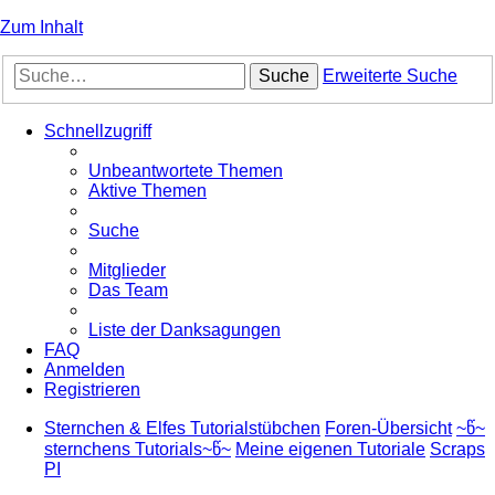
Zum Inhalt
Suche
Erweiterte Suche
Schnellzugriff
Unbeantwortete Themen
Aktive Themen
Suche
Mitglieder
Das Team
Liste der Danksagungen
FAQ
Anmelden
Registrieren
Sternchen & Elfes Tutorialstübchen
Foren-Übersicht
~წ~
sternchens Tutorials~წ~
Meine eigenen Tutoriale
Scraps
PI