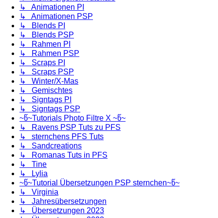
↳ Animationen PI
↳ Animationen PSP
↳ Blends PI
↳ Blends PSP
↳ Rahmen PI
↳ Rahmen PSP
↳ Scraps PI
↳ Scraps PSP
↳ Winter/X-Mas
↳ Gemischtes
↳ Signtags PI
↳ Signtags PSP
~წ~Tutorials Photo Filtre X ~წ~
↳ Ravens PSP Tuts zu PFS
↳ sternchens PFS Tuts
↳ Sandcreations
↳ Romanas Tuts in PFS
↳ Tine
↳ Lylia
~წ~Tutorial Übersetzungen PSP sternchen~წ~
↳ Virginia
↳ Jahresübersetzungen
↳ Übersetzungen 2023