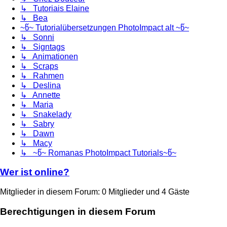
↳ Tutoriais Elaine
↳ Bea
~წ~ Tutorialübersetzungen PhotoImpact alt ~წ~
↳ Sonni
↳ Signtags
↳ Animationen
↳ Scraps
↳ Rahmen
↳ Deslina
↳ Annette
↳ Maria
↳ Snakelady
↳ Sabry
↳ Dawn
↳ Macy
↳ ~წ~ Romanas PhotoImpact Tutorials~წ~
Wer ist online?
Mitglieder in diesem Forum: 0 Mitglieder und 4 Gäste
Berechtigungen in diesem Forum