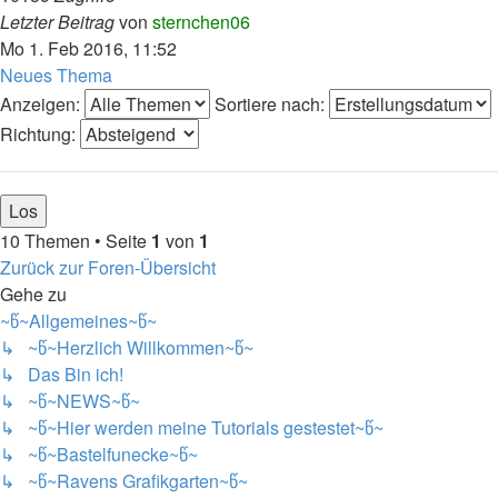
Letzter Beitrag
von
sternchen06
Mo 1. Feb 2016, 11:52
Neues Thema
Anzeigen:
Sortiere nach:
Richtung:
10 Themen • Seite
1
von
1
Zurück zur Foren-Übersicht
Gehe zu
~წ~Allgemeines~წ~
↳ ~წ~Herzlich Willkommen~წ~
↳ Das Bin ich!
↳ ~წ~NEWS~წ~
↳ ~წ~Hier werden meine Tutorials gestestet~წ~
↳ ~წ~Bastelfunecke~წ~
↳ ~წ~Ravens Grafikgarten~წ~