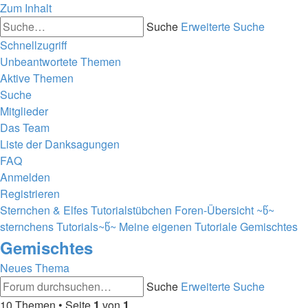
Zum Inhalt
Suche
Erweiterte Suche
Schnellzugriff
Unbeantwortete Themen
Aktive Themen
Suche
Mitglieder
Das Team
Liste der Danksagungen
FAQ
Anmelden
Registrieren
Sternchen & Elfes Tutorialstübchen
Foren-Übersicht
~წ~
sternchens Tutorials~წ~
Meine eigenen Tutoriale
Gemischtes
Gemischtes
Neues Thema
Suche
Erweiterte Suche
10 Themen • Seite
1
von
1