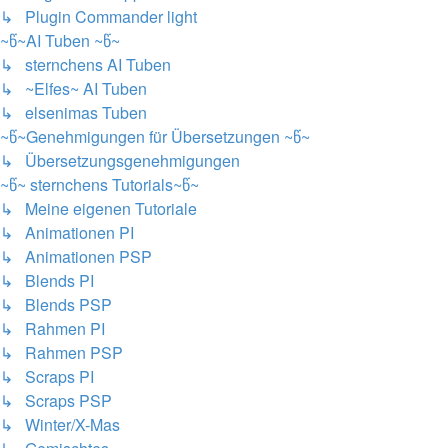
↳ Plugin Commander light
~წ~AI Tuben ~წ~
↳ sternchens AI Tuben
↳ ~Elfes~ AI Tuben
↳ elsenimas Tuben
~წ~Genehmigungen für Übersetzungen ~წ~
↳ Übersetzungsgenehmigungen
~წ~ sternchens Tutorials~წ~
↳ Meine eigenen Tutoriale
↳ Animationen PI
↳ Animationen PSP
↳ Blends PI
↳ Blends PSP
↳ Rahmen PI
↳ Rahmen PSP
↳ Scraps PI
↳ Scraps PSP
↳ Winter/X-Mas