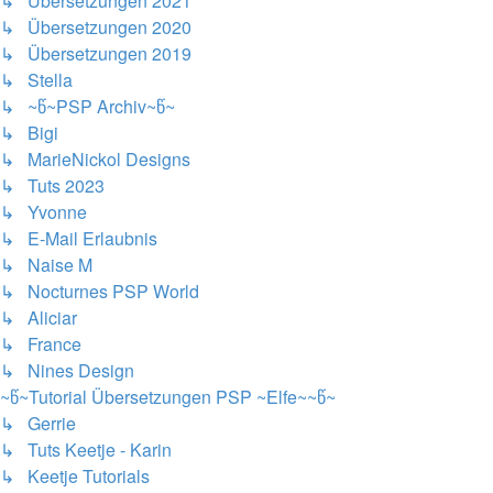
↳ Übersetzungen 2021
↳ Übersetzungen 2020
↳ Übersetzungen 2019
↳ Stella
↳ ~წ~PSP Archiv~წ~
↳ Bigi
↳ MarieNickol Designs
↳ Tuts 2023
↳ Yvonne
↳ E-Mail Erlaubnis
↳ Naise M
↳ Nocturnes PSP World
↳ Aliciar
↳ France
↳ Nines Design
~წ~Tutorial Übersetzungen PSP ~Elfe~~წ~
↳ Gerrie
↳ Tuts Keetje - Karin
↳ Keetje Tutorials