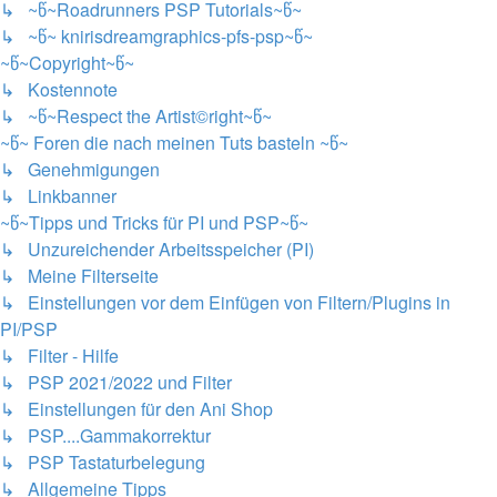
↳ ~წ~Roadrunners PSP Tutorials~წ~
↳ ~წ~ knirisdreamgraphics-pfs-psp~წ~
~წ~Copyright~წ~
↳ Kostennote
↳ ~წ~Respect the Artist©right~წ~
~წ~ Foren die nach meinen Tuts basteln ~წ~
↳ Genehmigungen
↳ Linkbanner
~წ~Tipps und Tricks für PI und PSP~წ~
↳ Unzureichender Arbeitsspeicher (PI)
↳ Meine Filterseite
↳ Einstellungen vor dem Einfügen von Filtern/Plugins in
PI/PSP
↳ Filter - Hilfe
↳ PSP 2021/2022 und Filter
↳ Einstellungen für den Ani Shop
↳ PSP....Gammakorrektur
↳ PSP Tastaturbelegung
↳ Allgemeine Tipps