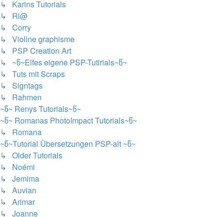
↳ Karins Tutorials
↳ Ri@
↳ Corry
↳ Violine graphisme
↳ PSP Creation Art
↳ ~წ~Elfes eigene PSP-Tutirials~წ~
↳ Tuts mit Scraps
↳ Signtags
↳ Rahmen
~წ~ Renys Tutorials~წ~
~წ~ Romanas PhotoImpact Tutorials~წ~
↳ Romana
~წ~Tutorial Übersetzungen PSP-alt ~წ~
↳ Older Tutorials
↳ Noémi
↳ Jemima
↳ Auvian
↳ Arimar
↳ Joanne