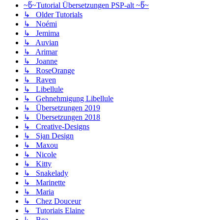
~წ~Tutorial Übersetzungen PSP-alt ~წ~
↳ Older Tutorials
↳ Noémi
↳ Jemima
↳ Auvian
↳ Arimar
↳ Joanne
↳ RoseOrange
↳ Raven
↳ Libellule
↳ Gehnehmigung Libellule
↳ Übersetzungen 2019
↳ Übersetzungen 2018
↳ Creative-Designs
↳ Sjan Design
↳ Maxou
↳ Nicole
↳ Kitty
↳ Snakelady
↳ Marinette
↳ Maria
↳ Chez Douceur
↳ Tutoriais Elaine
↳ Bea