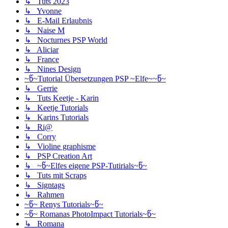
↳ Tuts 2023
↳ Yvonne
↳ E-Mail Erlaubnis
↳ Naise M
↳ Nocturnes PSP World
↳ Aliciar
↳ France
↳ Nines Design
~წ~Tutorial Übersetzungen PSP ~Elfe~~წ~
↳ Gerrie
↳ Tuts Keetje - Karin
↳ Keetje Tutorials
↳ Karins Tutorials
↳ Ri@
↳ Corry
↳ Violine graphisme
↳ PSP Creation Art
↳ ~წ~Elfes eigene PSP-Tutirials~წ~
↳ Tuts mit Scraps
↳ Signtags
↳ Rahmen
~წ~ Renys Tutorials~წ~
~წ~ Romanas PhotoImpact Tutorials~წ~
↳ Romana