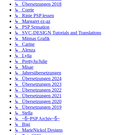
↳ Übersetzungen 2018
↳ Corrie
↳ Rinie PSP lessen
↳ Margaret ez-az
↳ PSP Sensation
↳ SVC-DESIGN Tutorials and Translations
↳ Minnas Grafik
↳ Carine
↳ Alenza
↳ Lylia
↳ PrettyJu/Julie
↳ Misae
↳ Jahresübersetzungen
↳ Übersetzungen 2024
↳ Übersetzungen 2023
↳ Übersetzungen 2022
↳ Übersetzungen 2021
↳ Übersetzungen 2020
↳ Übersetzungen 2019
↳ Stella
↳ ~წ~PSP Archiv~წ~
↳ Bigi
↳ MarieNickol Designs