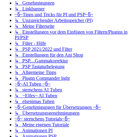
↳ Genehmigungen
↳ Linkbanner
~წ~Tipps und Tricks für PI und PSP~წ~
↳ Unzureichender Arbeitsspeicher (PI)
↳ Meine Filterseite
↳ Einstellungen vor dem Einfügen von Filtern/Plugins in
PI/PSP
↳ Filter - Hilfe
↳ PSP 2021/2022 und Filter
↳ Einstellungen für den Ani Shop
↳ PSP....Gammakorrektur
↳ PSP Tastaturbelegung
↳ Allgemeine Tipps
↳ Plugin Commander light
~წ~AI Tuben ~წ~
↳ sternchens AI Tuben
↳ ~Elfes~ AI Tuben
↳ elsenimas Tuben
~წ~Genehmigungen für Übersetzungen ~წ~
↳ Übersetzungsgenehmigungen
~წ~ sternchens Tutorials~წ~
↳ Meine eigenen Tutoriale
↳ Animationen PI
↳ Animationen PSP