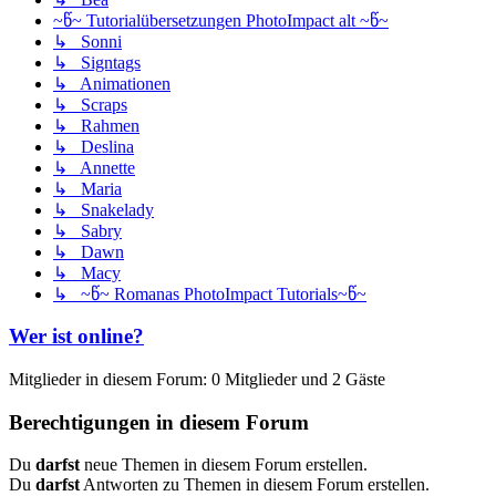
~წ~ Tutorialübersetzungen PhotoImpact alt ~წ~
↳ Sonni
↳ Signtags
↳ Animationen
↳ Scraps
↳ Rahmen
↳ Deslina
↳ Annette
↳ Maria
↳ Snakelady
↳ Sabry
↳ Dawn
↳ Macy
↳ ~წ~ Romanas PhotoImpact Tutorials~წ~
Wer ist online?
Mitglieder in diesem Forum: 0 Mitglieder und 2 Gäste
Berechtigungen in diesem Forum
Du
darfst
neue Themen in diesem Forum erstellen.
Du
darfst
Antworten zu Themen in diesem Forum erstellen.