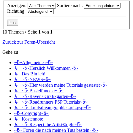
Anzeigen:
Sortiere nach:
Richtung:
10 Themen • Seite
1
von
1
Zurück zur Foren-Übersicht
Gehe zu
~წ~Allgemeines~წ~
↳ ~წ~Herzlich Willkommen~წ~
↳ Das Bin ich!
↳ ~წ~NEWS~წ~
↳ ~წ~Hier werden meine Tutorials gestestet~წ~
↳ ~წ~Bastelfunecke~წ~
↳ ~წ~Ravens Grafikgarten~წ~
↳ ~წ~Roadrunners PSP Tutorials~წ~
↳ ~წ~ knirisdreamgraphics-pfs-psp~წ~
~წ~Copyright~წ~
↳ Kostennote
↳ ~წ~Respect the Artist©right~წ~
~წ~ Foren die nach meinen Tuts basteln ~წ~