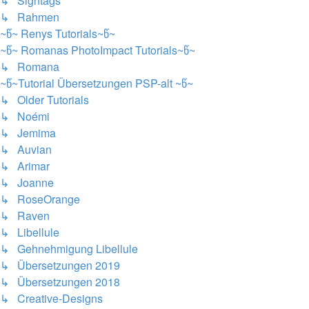
↳ Signtags
↳ Rahmen
~წ~ Renys Tutorials~წ~
~წ~ Romanas PhotoImpact Tutorials~წ~
↳ Romana
~წ~Tutorial Übersetzungen PSP-alt ~წ~
↳ Older Tutorials
↳ Noémi
↳ Jemima
↳ Auvian
↳ Arimar
↳ Joanne
↳ RoseOrange
↳ Raven
↳ Libellule
↳ Gehnehmigung Libellule
↳ Übersetzungen 2019
↳ Übersetzungen 2018
↳ Creative-Designs