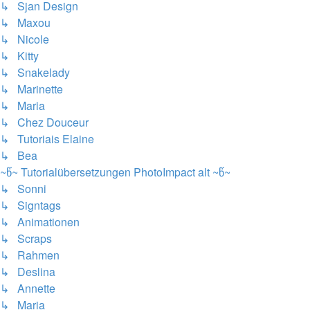
↳ Sjan Design
↳ Maxou
↳ Nicole
↳ Kitty
↳ Snakelady
↳ Marinette
↳ Maria
↳ Chez Douceur
↳ Tutoriais Elaine
↳ Bea
~წ~ Tutorialübersetzungen PhotoImpact alt ~წ~
↳ Sonni
↳ Signtags
↳ Animationen
↳ Scraps
↳ Rahmen
↳ Deslina
↳ Annette
↳ Maria