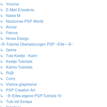
↳ Yvonne
↳ E-Mail Erlaubnis
↳ Naise M
↳ Nocturnes PSP World
↳ Aliciar
↳ France
↳ Nines Design
~წ~Tutorial Übersetzungen PSP ~Elfe~~წ~
↳ Gerrie
↳ Tuts Keetje - Karin
↳ Keetje Tutorials
↳ Karins Tutorials
↳ Ri@
↳ Corry
↳ Violine graphisme
↳ PSP Creation Art
↳ ~წ~Elfes eigene PSP-Tutirials~წ~
↳ Tuts mit Scraps