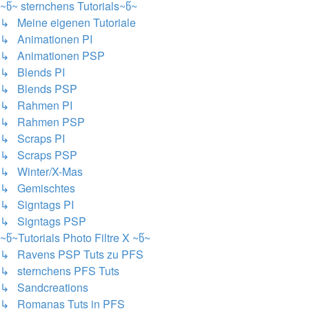
~წ~ sternchens Tutorials~წ~
↳ Meine eigenen Tutoriale
↳ Animationen PI
↳ Animationen PSP
↳ Blends PI
↳ Blends PSP
↳ Rahmen PI
↳ Rahmen PSP
↳ Scraps PI
↳ Scraps PSP
↳ Winter/X-Mas
↳ Gemischtes
↳ Signtags PI
↳ Signtags PSP
~წ~Tutorials Photo Filtre X ~წ~
↳ Ravens PSP Tuts zu PFS
↳ sternchens PFS Tuts
↳ Sandcreations
↳ Romanas Tuts in PFS