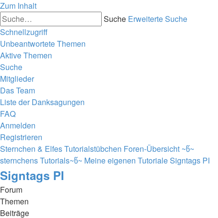
Zum Inhalt
Suche
Erweiterte Suche
Schnellzugriff
Unbeantwortete Themen
Aktive Themen
Suche
Mitglieder
Das Team
Liste der Danksagungen
FAQ
Anmelden
Registrieren
Sternchen & Elfes Tutorialstübchen
Foren-Übersicht
~წ~
sternchens Tutorials~წ~
Meine eigenen Tutoriale
Signtags PI
Signtags PI
Forum
Themen
Beiträge