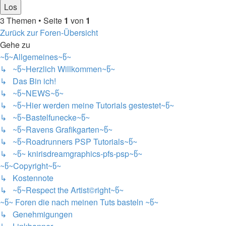
3 Themen • Seite
1
von
1
Zurück zur Foren-Übersicht
Gehe zu
~წ~Allgemeines~წ~
↳ ~წ~Herzlich Willkommen~წ~
↳ Das Bin ich!
↳ ~წ~NEWS~წ~
↳ ~წ~Hier werden meine Tutorials gestestet~წ~
↳ ~წ~Bastelfunecke~წ~
↳ ~წ~Ravens Grafikgarten~წ~
↳ ~წ~Roadrunners PSP Tutorials~წ~
↳ ~წ~ knirisdreamgraphics-pfs-psp~წ~
~წ~Copyright~წ~
↳ Kostennote
↳ ~წ~Respect the Artist©right~წ~
~წ~ Foren die nach meinen Tuts basteln ~წ~
↳ Genehmigungen