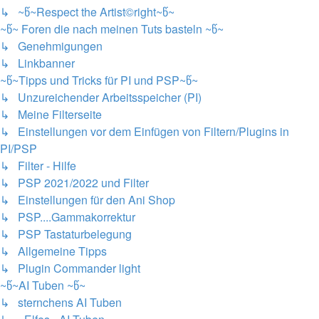
↳ ~წ~Respect the Artist©right~წ~
~წ~ Foren die nach meinen Tuts basteln ~წ~
↳ Genehmigungen
↳ Linkbanner
~წ~Tipps und Tricks für PI und PSP~წ~
↳ Unzureichender Arbeitsspeicher (PI)
↳ Meine Filterseite
↳ Einstellungen vor dem Einfügen von Filtern/Plugins in
PI/PSP
↳ Filter - Hilfe
↳ PSP 2021/2022 und Filter
↳ Einstellungen für den Ani Shop
↳ PSP....Gammakorrektur
↳ PSP Tastaturbelegung
↳ Allgemeine Tipps
↳ Plugin Commander light
~წ~AI Tuben ~წ~
↳ sternchens AI Tuben