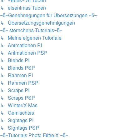
↳ ~Elfes~ AI Tuben
↳ elsenimas Tuben
~წ~Genehmigungen für Übersetzungen ~წ~
↳ Übersetzungsgenehmigungen
~წ~ sternchens Tutorials~წ~
↳ Meine eigenen Tutoriale
↳ Animationen PI
↳ Animationen PSP
↳ Blends PI
↳ Blends PSP
↳ Rahmen PI
↳ Rahmen PSP
↳ Scraps PI
↳ Scraps PSP
↳ Winter/X-Mas
↳ Gemischtes
↳ Signtags PI
↳ Signtags PSP
~წ~Tutorials Photo Filtre X ~წ~