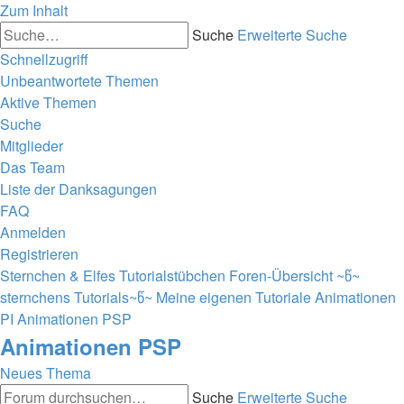
Zum Inhalt
Suche
Erweiterte Suche
Schnellzugriff
Unbeantwortete Themen
Aktive Themen
Suche
Mitglieder
Das Team
Liste der Danksagungen
FAQ
Anmelden
Registrieren
Sternchen & Elfes Tutorialstübchen
Foren-Übersicht
~წ~
sternchens Tutorials~წ~
Meine eigenen Tutoriale
Animationen
PI
Animationen PSP
Animationen PSP
Neues Thema
Suche
Erweiterte Suche