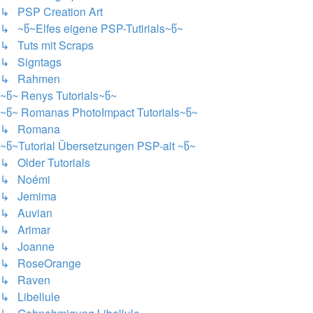
↳ PSP Creation Art
↳ ~წ~Elfes eigene PSP-Tutirials~წ~
↳ Tuts mit Scraps
↳ Signtags
↳ Rahmen
~წ~ Renys Tutorials~წ~
~წ~ Romanas PhotoImpact Tutorials~წ~
↳ Romana
~წ~Tutorial Übersetzungen PSP-alt ~წ~
↳ Older Tutorials
↳ Noémi
↳ Jemima
↳ Auvian
↳ Arimar
↳ Joanne
↳ RoseOrange
↳ Raven
↳ Libellule