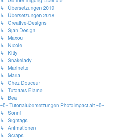
↳ Gehnehmigung Libellule
↳ Übersetzungen 2019
↳ Übersetzungen 2018
↳ Creative-Designs
↳ Sjan Design
↳ Maxou
↳ Nicole
↳ Kitty
↳ Snakelady
↳ Marinette
↳ Maria
↳ Chez Douceur
↳ Tutoriais Elaine
↳ Bea
~წ~ Tutorialübersetzungen PhotoImpact alt ~წ~
↳ Sonni
↳ Signtags
↳ Animationen
↳ Scraps