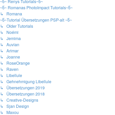
~წ~ Renys Tutorials~წ~
~წ~ Romanas PhotoImpact Tutorials~წ~
↳ Romana
~წ~Tutorial Übersetzungen PSP-alt ~წ~
↳ Older Tutorials
↳ Noémi
↳ Jemima
↳ Auvian
↳ Arimar
↳ Joanne
↳ RoseOrange
↳ Raven
↳ Libellule
↳ Gehnehmigung Libellule
↳ Übersetzungen 2019
↳ Übersetzungen 2018
↳ Creative-Designs
↳ Sjan Design
↳ Maxou