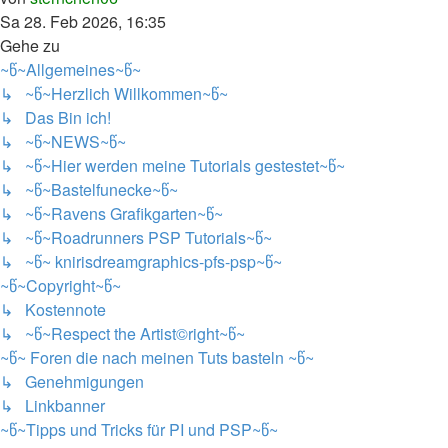
Beitrag
Sa 28. Feb 2026, 16:35
Gehe zu
~წ~Allgemeines~წ~
↳ ~წ~Herzlich Willkommen~წ~
↳ Das Bin ich!
↳ ~წ~NEWS~წ~
↳ ~წ~Hier werden meine Tutorials gestestet~წ~
↳ ~წ~Bastelfunecke~წ~
↳ ~წ~Ravens Grafikgarten~წ~
↳ ~წ~Roadrunners PSP Tutorials~წ~
↳ ~წ~ knirisdreamgraphics-pfs-psp~წ~
~წ~Copyright~წ~
↳ Kostennote
↳ ~წ~Respect the Artist©right~წ~
~წ~ Foren die nach meinen Tuts basteln ~წ~
↳ Genehmigungen
↳ Linkbanner
~წ~Tipps und Tricks für PI und PSP~წ~