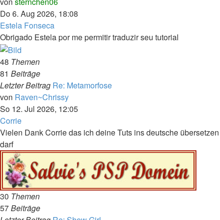
Neuester
von
sternchen06
Beitrag
Do 6. Aug 2026, 18:08
Estela Fonseca
Obrigado Estela por me permitir traduzir seu tutorial
48
Themen
81
Beiträge
Letzter Beitrag
Re: Metamorfose
Neuester
von
Raven~Chrissy
Beitrag
So 12. Jul 2026, 12:05
Corrie
Vielen Dank Corrie das ich deine Tuts ins deutsche übersetzen
darf
30
Themen
57
Beiträge
Letzter Beitrag
Re: Show Girl