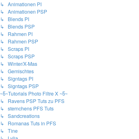
↳ Animationen PI
↳ Animationen PSP
↳ Blends PI
↳ Blends PSP
↳ Rahmen PI
↳ Rahmen PSP
↳ Scraps PI
↳ Scraps PSP
↳ Winter/X-Mas
↳ Gemischtes
↳ Signtags PI
↳ Signtags PSP
~წ~Tutorials Photo Filtre X ~წ~
↳ Ravens PSP Tuts zu PFS
↳ sternchens PFS Tuts
↳ Sandcreations
↳ Romanas Tuts in PFS
↳ Tine
↳ Lylia