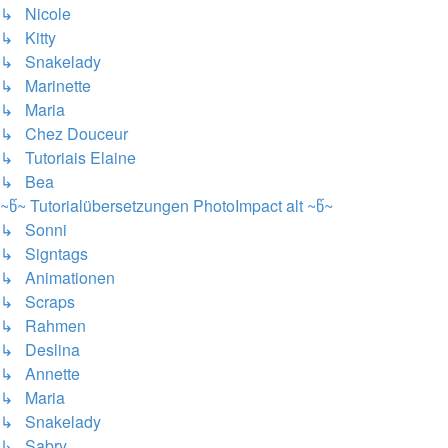
↳ Nicole
↳ Kitty
↳ Snakelady
↳ Marinette
↳ Maria
↳ Chez Douceur
↳ Tutoriais Elaine
↳ Bea
~წ~ Tutorialübersetzungen PhotoImpact alt ~წ~
↳ Sonni
↳ Signtags
↳ Animationen
↳ Scraps
↳ Rahmen
↳ Deslina
↳ Annette
↳ Maria
↳ Snakelady
↳ Sabry