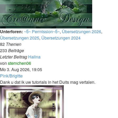
Unterforen:
~წ~ Permission~წ~
,
Übersetzungen 2026
,
Übersetzungen 2025
,
Übersetzungen 2024
82
Themen
233
Beiträge
Letzter Beitrag
Halina
Neuester
von
sternchen06
Beitrag
Mo 3. Aug 2026, 19:05
Pink/Brigitte
Dank u dat ik uw tutorials in het Duits mag vertalen.