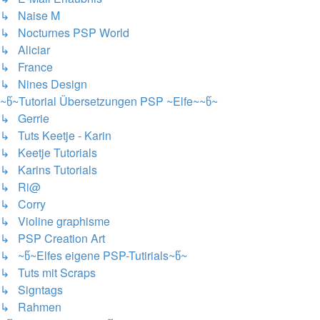
↳ Naise M
↳ Nocturnes PSP World
↳ Aliciar
↳ France
↳ Nines Design
~წ~Tutorial Übersetzungen PSP ~Elfe~~წ~
↳ Gerrie
↳ Tuts Keetje - Karin
↳ Keetje Tutorials
↳ Karins Tutorials
↳ Ri@
↳ Corry
↳ Violine graphisme
↳ PSP Creation Art
↳ ~წ~Elfes eigene PSP-Tutirials~წ~
↳ Tuts mit Scraps
↳ Signtags
↳ Rahmen