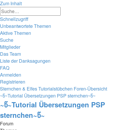
Zum Inhalt
Erweiterte
Suche
Suche
Schnellzugriff
Unbeantwortete Themen
Aktive Themen
Suche
Mitglieder
Das Team
Liste der Danksagungen
FAQ
Anmelden
Registrieren
Sternchen & Elfes Tutorialstübchen
Foren-Übersicht
~წ~Tutorial Übersetzungen PSP sternchen~წ~
~წ~Tutorial Übersetzungen PSP
sternchen~წ~
Forum