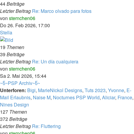
44
Beiträge
Letzter Beitrag
Re: Marco olvado para fotos
Neuester
von
sternchen06
Beitrag
Do 26. Feb 2026, 17:00
Stella
19
Themen
39
Beiträge
Letzter Beitrag
Re: Un día cualquiera
Neuester
von
sternchen06
Beitrag
Sa 2. Mai 2026, 15:44
~წ~PSP Archiv~წ~
Unterforen:
Bigi
,
MarieNickol Designs
,
Tuts 2023
,
Yvonne
,
E-
Mail Erlaubnis
,
Naise M
,
Nocturnes PSP World
,
Aliciar
,
France
,
Nines Design
127
Themen
372
Beiträge
Letzter Beitrag
Re: Fluttering
Neuester
von
sternchen06