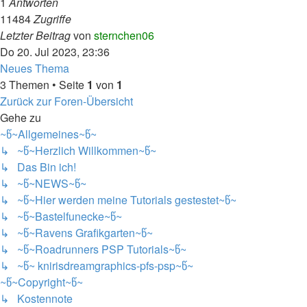
1
Antworten
11484
Zugriffe
Letzter Beitrag
von
sternchen06
Do 20. Jul 2023, 23:36
Neues Thema
3 Themen • Seite
1
von
1
Zurück zur Foren-Übersicht
Gehe zu
~წ~Allgemeines~წ~
↳ ~წ~Herzlich Willkommen~წ~
↳ Das Bin ich!
↳ ~წ~NEWS~წ~
↳ ~წ~Hier werden meine Tutorials gestestet~წ~
↳ ~წ~Bastelfunecke~წ~
↳ ~წ~Ravens Grafikgarten~წ~
↳ ~წ~Roadrunners PSP Tutorials~წ~
↳ ~წ~ knirisdreamgraphics-pfs-psp~წ~
~წ~Copyright~წ~
↳ Kostennote