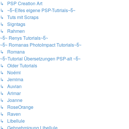
↳ PSP Creation Art
↳ ~წ~Elfes eigene PSP-Tutirials~წ~
↳ Tuts mit Scraps
↳ Signtags
↳ Rahmen
~წ~ Renys Tutorials~წ~
~წ~ Romanas PhotoImpact Tutorials~წ~
↳ Romana
~წ~Tutorial Übersetzungen PSP-alt ~წ~
↳ Older Tutorials
↳ Noémi
↳ Jemima
↳ Auvian
↳ Arimar
↳ Joanne
↳ RoseOrange
↳ Raven
↳ Libellule
↳ Gehnehmigung Libellule