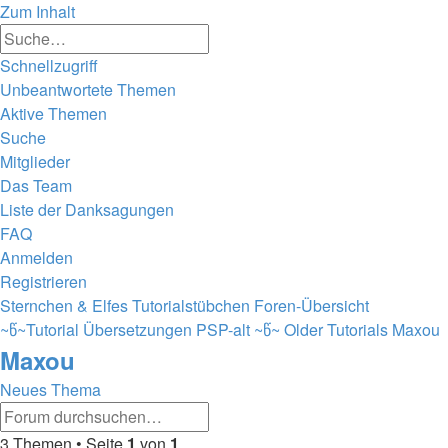
Zum Inhalt
Erweiterte
Suche
Suche
Schnellzugriff
Unbeantwortete Themen
Aktive Themen
Suche
Mitglieder
Das Team
Liste der Danksagungen
FAQ
Anmelden
Registrieren
Sternchen & Elfes Tutorialstübchen
Foren-Übersicht
~წ~Tutorial Übersetzungen PSP-alt ~წ~
Older Tutorials
Maxou
Maxou
Neues Thema
Erweiterte
Suche
Suche
3 Themen • Seite
1
von
1