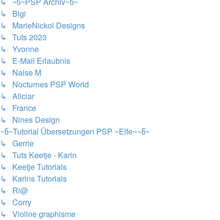
↳ ~წ~PSP Archiv~წ~
↳ Bigi
↳ MarieNickol Designs
↳ Tuts 2023
↳ Yvonne
↳ E-Mail Erlaubnis
↳ Naise M
↳ Nocturnes PSP World
↳ Aliciar
↳ France
↳ Nines Design
~წ~Tutorial Übersetzungen PSP ~Elfe~~წ~
↳ Gerrie
↳ Tuts Keetje - Karin
↳ Keetje Tutorials
↳ Karins Tutorials
↳ Ri@
↳ Corry
↳ Violine graphisme