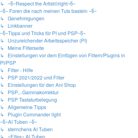
↳ ~წ~Respect the Artist©right~წ~
~წ~ Foren die nach meinen Tuts basteln ~წ~
↳ Genehmigungen
↳ Linkbanner
~წ~Tipps und Tricks für PI und PSP~წ~
↳ Unzureichender Arbeitsspeicher (PI)
↳ Meine Filterseite
↳ Einstellungen vor dem Einfügen von Filtern/Plugins in
PI/PSP
↳ Filter - Hilfe
↳ PSP 2021/2022 und Filter
↳ Einstellungen für den Ani Shop
↳ PSP....Gammakorrektur
↳ PSP Tastaturbelegung
↳ Allgemeine Tipps
↳ Plugin Commander light
~წ~AI Tuben ~წ~
↳ sternchens AI Tuben
↳ ~Elfes~ AI Tuben