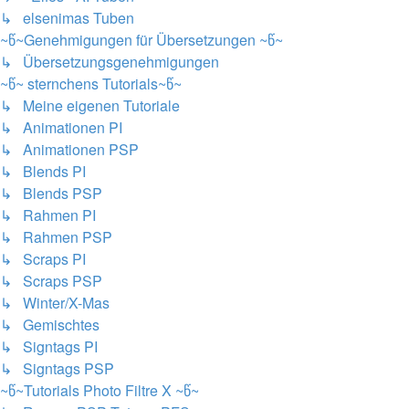
↳ elsenimas Tuben
~წ~Genehmigungen für Übersetzungen ~წ~
↳ Übersetzungsgenehmigungen
~წ~ sternchens Tutorials~წ~
↳ Meine eigenen Tutoriale
↳ Animationen PI
↳ Animationen PSP
↳ Blends PI
↳ Blends PSP
↳ Rahmen PI
↳ Rahmen PSP
↳ Scraps PI
↳ Scraps PSP
↳ Winter/X-Mas
↳ Gemischtes
↳ Signtags PI
↳ Signtags PSP
~წ~Tutorials Photo Filtre X ~წ~