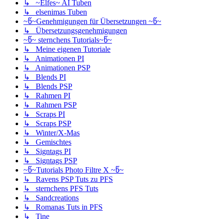
↳ ~Elfes~ AI Tuben
↳ elsenimas Tuben
~წ~Genehmigungen für Übersetzungen ~წ~
↳ Übersetzungsgenehmigungen
~წ~ sternchens Tutorials~წ~
↳ Meine eigenen Tutoriale
↳ Animationen PI
↳ Animationen PSP
↳ Blends PI
↳ Blends PSP
↳ Rahmen PI
↳ Rahmen PSP
↳ Scraps PI
↳ Scraps PSP
↳ Winter/X-Mas
↳ Gemischtes
↳ Signtags PI
↳ Signtags PSP
~წ~Tutorials Photo Filtre X ~წ~
↳ Ravens PSP Tuts zu PFS
↳ sternchens PFS Tuts
↳ Sandcreations
↳ Romanas Tuts in PFS
↳ Tine