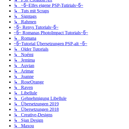
↳ ~წ~Elfes eigene PSP-Tutirials~წ~
↳ Tuts mit Scraps
↳ Signtags
↳ Rahmen
~წ~ Renys Tutorials~წ~
~წ~ Romanas PhotoImpact Tutorials~წ~
↳ Romana
~წ~Tutorial Übersetzungen PSP-alt ~წ~
↳ Older Tutorials
↳ Noémi
↳ Jemima
↳ Auvian
↳ Arimar
↳ Joanne
↳ RoseOrange
↳ Raven
↳ Libellule
↳ Gehnehmigung Libellule
↳ Übersetzungen 2019
↳ Übersetzungen 2018
↳ Creative-Designs
↳ Sjan Design
↳ Maxou