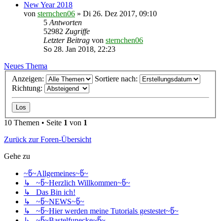
New Year 2018
von
sternchen06
»
Di 26. Dez 2017, 09:10
5
Antworten
52982
Zugriffe
Letzter Beitrag
von
sternchen06
So 28. Jan 2018, 22:23
Neues Thema
Anzeigen:
Sortiere nach:
Richtung:
10 Themen • Seite
1
von
1
Zurück zur Foren-Übersicht
Gehe zu
~წ~Allgemeines~წ~
↳ ~წ~Herzlich Willkommen~წ~
↳ Das Bin ich!
↳ ~წ~NEWS~წ~
↳ ~წ~Hier werden meine Tutorials gestestet~წ~
↳ ~წ~Bastelfunecke~წ~