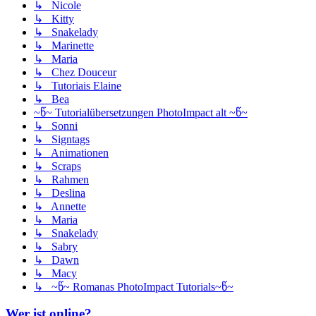
↳ Nicole
↳ Kitty
↳ Snakelady
↳ Marinette
↳ Maria
↳ Chez Douceur
↳ Tutoriais Elaine
↳ Bea
~წ~ Tutorialübersetzungen PhotoImpact alt ~წ~
↳ Sonni
↳ Signtags
↳ Animationen
↳ Scraps
↳ Rahmen
↳ Deslina
↳ Annette
↳ Maria
↳ Snakelady
↳ Sabry
↳ Dawn
↳ Macy
↳ ~წ~ Romanas PhotoImpact Tutorials~წ~
Wer ist online?