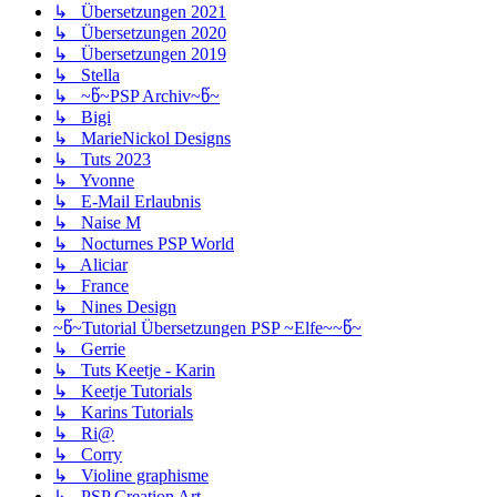
↳ Übersetzungen 2021
↳ Übersetzungen 2020
↳ Übersetzungen 2019
↳ Stella
↳ ~წ~PSP Archiv~წ~
↳ Bigi
↳ MarieNickol Designs
↳ Tuts 2023
↳ Yvonne
↳ E-Mail Erlaubnis
↳ Naise M
↳ Nocturnes PSP World
↳ Aliciar
↳ France
↳ Nines Design
~წ~Tutorial Übersetzungen PSP ~Elfe~~წ~
↳ Gerrie
↳ Tuts Keetje - Karin
↳ Keetje Tutorials
↳ Karins Tutorials
↳ Ri@
↳ Corry
↳ Violine graphisme
↳ PSP Creation Art