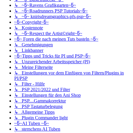
↳ ~წ~Ravens Grafikgarten~წ~
↳ ~წ~Roadrunners PSP Tutorials~წ~
↳ ~წ~ knirisdreamgraphics-pfs-psp~წ~
~წ~Copyright~წ~
↳ Kostennote
↳ ~წ~Respect the Artist©right~წ~
~წ~ Foren die nach meinen Tuts basteln ~წ~
↳ Genehmigungen
↳ Linkbanner
~წ~Tipps und Tricks für PI und PSP~წ~
↳ Unzureichender Arbeitsspeicher (PI)
↳ Meine Filterseite
↳ Einstellungen vor dem Einfügen von Filtern/Plugins in
PI/PSP
↳ Filter - Hilfe
↳ PSP 2021/2022 und Filter
↳ Einstellungen für den Ani Shop
↳ PSP....Gammakorrektur
↳ PSP Tastaturbelegung
↳ Allgemeine Tipps
↳ Plugin Commander light
~წ~AI Tuben ~წ~
↳ sternchens AI Tuben