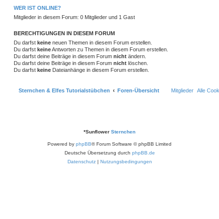
t
n
r
WER IST ONLINE?
r
f
a
Mitglieder in diesem Forum: 0 Mitglieder und 1 Gast
g
t
f
BERECHTIGUNGEN IN DIESEM FORUM
e
e
Du darfst
keine
neuen Themen in diesem Forum erstellen.
n
Du darfst
keine
Antworten zu Themen in diesem Forum erstellen.
Du darfst deine Beiträge in diesem Forum
nicht
ändern.
Du darfst deine Beiträge in diesem Forum
nicht
löschen.
Du darfst
keine
Dateianhänge in diesem Forum erstellen.
Sternchen & Elfes Tutorialstübchen
Foren-Übersicht
Mitglieder
Alle Coo
*
Sunflower
Sternchen
Powered by
phpBB
® Forum Software © phpBB Limited
Deutsche Übersetzung durch
phpBB.de
Datenschutz
|
Nutzungsbedingungen