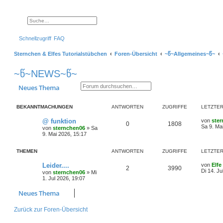
Suche
Erweiterte Suche
Schnellzugriff
FAQ
Sternchen & Elfes Tutorialstübchen
Foren-Übersicht
~წ~Allgemeines~წ~
~წ~NEWS~წ~
Suche
Erweiterte Suche
Neues Thema
BEKANNTMACHUNGEN
ANTWORTEN
ZUGRIFFE
LETZTER
L
@ funktion
von
ste
A
Z
0
1808
e
Sa 9. Ma
von
sternchen06
»
Sa
t
9. Mai 2026, 15:17
n
u
z
t
t
g
e
THEMEN
ANTWORTEN
ZUGRIFFE
LETZTER
r
w
r
B
L
Leider....
von
Elfe
A
Z
2
3990
e
e
Di 14. Ju
von
sternchen06
»
Mi
i
o
i
t
1. Jul 2026, 19:07
t
n
u
z
r
r
f
t
Neues Thema
a
t
g
e
g
r
t
f
w
r
B
Zurück zur Foren-Übersicht
e
e
e
i
o
i